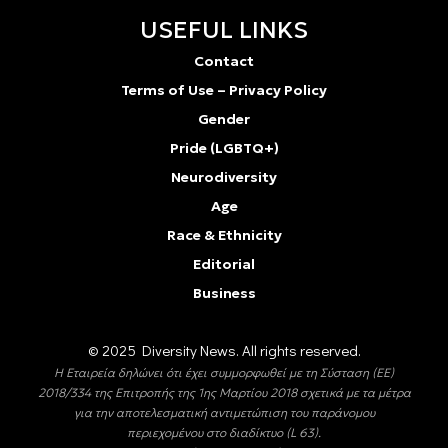
USEFUL LINKS
Contact
Terms of Use – Privacy Policy
Gender
Pride (LGBTQ+)
Neurodiversity
Age
Race & Ethnicity
Editorial
Business
© 2025 Diversity Νews. All rights reserved.
Η Εταιρεία δηλώνει ότι έχει συμμορφωθεί με τη Σύσταση (ΕΕ)
2018/334 της Επιτροπής της 1ης Μαρτίου 2018 σχετικά με τα μέτρα
για την αποτελεσματική αντιμετώπιση του παράνομου
περιεχομένου στο διαδίκτυο (L 63).