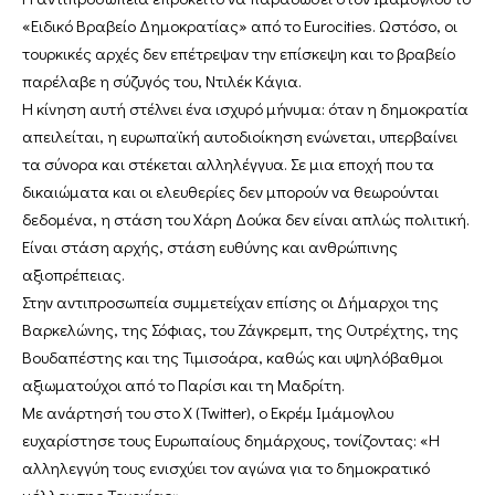
«Ειδικό Βραβείο Δημοκρατίας» από το Eurocities. Ωστόσο, οι
τουρκικές αρχές δεν επέτρεψαν την επίσκεψη και το βραβείο
παρέλαβε η σύζυγός του, Ντιλέκ Κάγια.
Η κίνηση αυτή στέλνει ένα ισχυρό μήνυμα: όταν η δημοκρατία
απειλείται, η ευρωπαϊκή αυτοδιοίκηση ενώνεται, υπερβαίνει
τα σύνορα και στέκεται αλληλέγγυα. Σε μια εποχή που τα
δικαιώματα και οι ελευθερίες δεν μπορούν να θεωρούνται
δεδομένα, η στάση του Χάρη Δούκα δεν είναι απλώς πολιτική.
Είναι στάση αρχής, στάση ευθύνης και ανθρώπινης
αξιοπρέπειας.
Στην αντιπροσωπεία συμμετείχαν επίσης οι Δήμαρχοι της
Βαρκελώνης, της Σόφιας, του Ζάγκρεμπ, της Ουτρέχτης, της
Βουδαπέστης και της Τιμισοάρα, καθώς και υψηλόβαθμοι
αξιωματούχοι από το Παρίσι και τη Μαδρίτη.
Με ανάρτησή του στο X (Twitter), ο Εκρέμ Ιμάμογλου
ευχαρίστησε τους Ευρωπαίους δημάρχους, τονίζοντας: «Η
αλληλεγγύη τους ενισχύει τον αγώνα για το δημοκρατικό