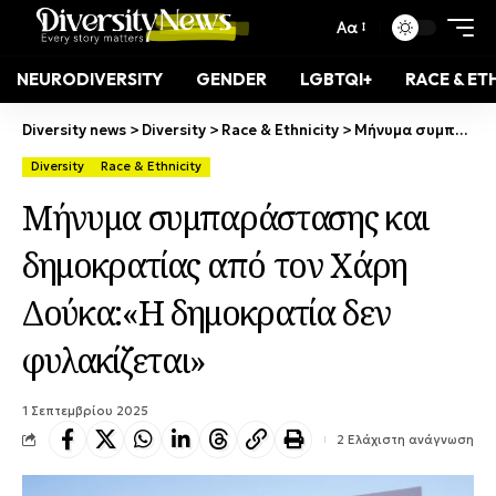
Αα
NEURODIVERSITY
GENDER
LGBTQI+
RACE & ET
Diversity news
>
Diversity
>
Race & Ethnicity
>
Μήνυμα συμπαράστασης και δημοκρατίας από τον Χάρη Δούκα:«Η δημοκρατία δεν φυλακίζεται»
Diversity
Race & Ethnicity
Μήνυμα συμπαράστασης και
δημοκρατίας από τον Χάρη
Δούκα:«Η δημοκρατία δεν
φυλακίζεται»
1 Σεπτεμβρίου 2025
2 Ελάχιστη ανάγνωση