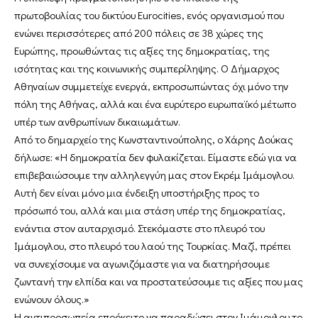
πρωτοβουλίας του δικτύου Eurocities, ενός οργανισμού που
ενώνει περισσότερες από 200 πόλεις σε 38 χώρες της
Ευρώπης, προωθώντας τις αξίες της δημοκρατίας, της
ισότητας και της κοινωνικής συμπερίληψης. Ο Δήμαρχος
Αθηναίων συμμετείχε ενεργά, εκπροσωπώντας όχι μόνο την
πόλη της Αθήνας, αλλά και ένα ευρύτερο ευρωπαϊκό μέτωπο
υπέρ των ανθρωπίνων δικαιωμάτων.
Από το δημαρχείο της Κωνσταντινούπολης, ο Χάρης Δούκας
δήλωσε: «Η δημοκρατία δεν φυλακίζεται. Είμαστε εδώ για να
επιβεβαιώσουμε την αλληλεγγύη μας στον Εκρέμ Ιμάμογλου.
Αυτή δεν είναι μόνο μια ένδειξη υποστήριξης προς το
πρόσωπό του, αλλά και μια στάση υπέρ της δημοκρατίας,
ενάντια στον αυταρχισμό. Στεκόμαστε στο πλευρό του
Ιμάμογλου, στο πλευρό του λαού της Τουρκίας. Μαζί, πρέπει
να συνεχίσουμε να αγωνιζόμαστε για να διατηρήσουμε
ζωντανή την ελπίδα και να προστατεύσουμε τις αξίες που μας
ενώνουν όλους.»
Η αντιπροσωπεία επρόκειτο να παραδώσει στον Ιμάμογλου το