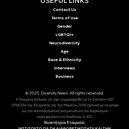
USEFUL LINKS
Contact Us
Terms of Use
Gender
LGBTQI+
Neurodiversity
Age
Race & Ethnicity
Interviews
Business
© 2025 Diversity Νews. All rights reserved.
Η Εταιρεία δηλώνει ότι έχει συμμορφωθεί με τη Σύσταση (ΕΕ)
2018/334 της Επιτροπής της 1ης Μαρτίου 2018 σχετικά με τα μέτρα
για την αποτελεσματική αντιμετώπιση του παράνομου
περιεχομένου στο διαδίκτυο (L 63).
Ιδιοκτήτρια Εταιρεία:
ΙΝΣΤΙΤΟΥΤΟ ΓΙΑ ΤΗ ΔΙΑΦΟΡΕΤΙΚΟΤΗΤΑ ΚΑΙ ΤΗΝ