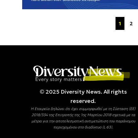
1
2
© 2025 Diversity Νews. All rights
reserved.
Η Εταιρεία δηλώνει ότι έχει συμμορφωθεί με τη Σύσταση (ΕΕ)
2018/334 της Επιτροπής της 1ης Μαρτίου 2018 σχετικά με τα
μέτρα για την αποτελεσματική αντιμετώπιση του παράνομου
περιεχομένου στο διαδίκτυο (L 63).