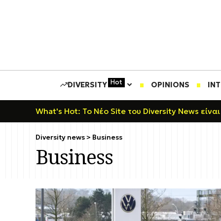
Hot
DIVERSITY
OPINIONS
IN
What's Hot: Το Νέο Site του Diversity News είναι
Diversity news
>
Business
Business