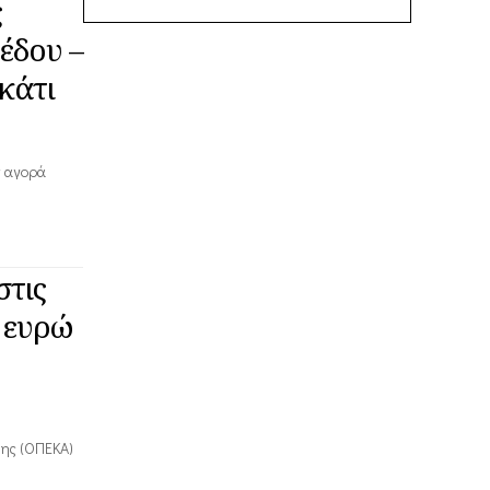
ς
έδου –
κάτι
 αγορά
τις
. ευρώ
ης (ΟΠΕΚΑ)