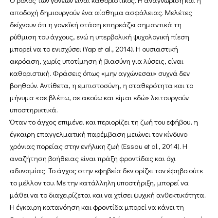
Ο ρόλος των γονέων είναι καθοριστικός. Η αναγνώριση και η
αποδοχή δημιουργούν ένα αίσθημα ασφάλειας. Μελέτες
δείχνουν ότι η γονεϊκή στάση επηρεάζει σημαντικά τη
ρύθμιση του άγχους, ενώ η υπερβολική ψυχολογική πίεση
μπορεί να το ενισχύσει (Yap et al., 2014). Η ουσιαστική
ακρόαση, χωρίς υποτίμηση ή βιασύνη για λύσεις, είναι
καθοριστική. Φράσεις όπως «μην αγχώνεσαι» συχνά δεν
βοηθούν. Αντίθετα, η εμπιστοσύνη, η σταθερότητα και το
μήνυμα «σε βλέπω, σε ακούω και είμαι εδώ» λειτουργούν
υποστηρικτικά.
Όταν το άγχος επιμένει και περιορίζει τη ζωή του εφήβου, η
έγκαιρη επαγγελματική παρέμβαση μειώνει τον κίνδυνο
χρόνιας πορείας στην ενήλικη ζωή (Essau et al., 2014). Η
αναζήτηση βοήθειας είναι πράξη φροντίδας και όχι
αδυναμίας. Το άγχος στην εφηβεία δεν ορίζει τον έφηβο ούτε
το μέλλον του. Με την κατάλληλη υποστήριξη, μπορεί να
μάθει να το διαχειρίζεται και να χτίσει ψυχική ανθεκτικότητα.
Η έγκαιρη κατανόηση και φροντίδα μπορεί να κάνει τη