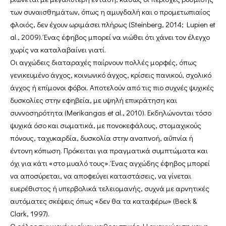
των συναισθημάτων, όπως η αμυγδαλή και ο προμετωπιαίος
φλοιός, δεν έχουν ωριμάσει πλήρως (Steinberg, 2014; Lupien et
al., 2009). Ένας έφηβος μπορεί να νιώθει ότι χάνει τον έλεγχο
χωρίς να καταλαβαίνει γιατί.
Οι αγχώδεις διαταραχές παίρνουν πολλές μορφές, όπως
γενικευμένο άγχος, κοινωνικό άγχος, κρίσεις πανικού, σχολικό
άγχος ή επίμονοι φόβοι. Αποτελούν από τις πιο συχνές ψυχικές
δυσκολίες στην εφηβεία, με υψηλή επικράτηση και
συννοσηρότητα (Merikangas et al., 2010). Εκδηλώνονται τόσο
ψυχικά όσο και σωματικά, με πονοκεφάλους, στομαχικούς
πόνους, ταχυκαρδία, δυσκολία στην αναπνοή, αϋπνία ή
έντονη κόπωση. Πρόκειται για πραγματικά συμπτώματα και
όχι για κάτι «στο μυαλό τους». Ένας αγχώδης έφηβος μπορεί
να αποσύρεται, να αποφεύγει καταστάσεις, να γίνεται
ευερέθιστος ή υπερβολικά τελειομανής, συχνά με αρνητικές
αυτόματες σκέψεις όπως «δεν θα τα καταφέρω» (Beck &
Clark, 1997).