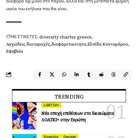
διαφορά όχι μόνο στο παρόν, αλλά και στη μετέπειτα ψυχική
υγεία του ενήλικα που θα γίνει.
diversity charter greece
ΜΕ ΕΤΙΚΕΤΕΣ:
Αγχώδεις διαταραχές
διαφορετικοτητα
Ελπίδα Κοντομάρου
Εφηβεία
TRENDING
LGBTQI+
Νέα εποχή επιθέσεων στα δικαιώματα
ΛΟΑΤΚΙ+ στην Ευρώπη
Diversity
Gender