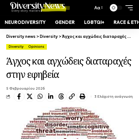
Αα
NEURODIVERSITY
GENDER
LGBTQI+
RACE & ET
Diversity news
>
Diversity
>
Άγχος και αγχώδεις διαταραχές στην εφηβεία
Diversity
Opinions
Άγχος και αγχώδεις διαταραχές
στην εφηβεία
5 Φεβρουαρίου 2026
3 Ελάχιστη ανάγνωση