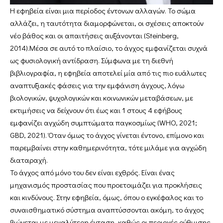
Η εφηβεία είναι μια περίοδος έντονων αλλαγών. Το σώμα
αλλάζει, η ταυτότητα διαμορφώνεται, οι σχέσεις αποκτούν
νέο βάθος και οι απαιτήσεις αυξάνονται (Steinberg,
2014).Μέσα σε αυτό το πλαίσιο, το άγχος εμφανίζεται συχνά
ως φυσιολογική αντίδραση. Σύμφωνα με τη διεθνή
βιβλιογραφία, η εφηβεία αποτελεί μία από τις πιο ευάλωτες
αναπτυξιακές φάσεις για την εμφάνιση άγχους, λόγω
βιολογικών, ψυχολογικών και κοινωνικών μεταβάσεων, με
εκτιμήσεις να δείχνουν ότι έως και 1 στους 4 εφήβους
εμφανίζει αγχώδη συμπτώματα παγκοσμίως (WHO, 2021;
GBD, 2021). Όταν όμως το άγχος γίνεται έντονο, επίμονο και
παρεμβαίνει στην καθημερινότητα, τότε μιλάμε για αγχώδη
διαταραχή.
Το άγχος από μόνο του δεν είναι εχθρός. Είναι ένας
μηχανισμός προστασίας που προετοιμάζει για προκλήσεις
και κινδύνους. Στην εφηβεία, όμως, όπου ο εγκέφαλος και το
συναισθηματικό σύστημα αναπτύσσονται ακόμη, το άγχος
βιώνεται με μεγαλύτερη ένταση, καθώς οι περιοχές ρύθμισης