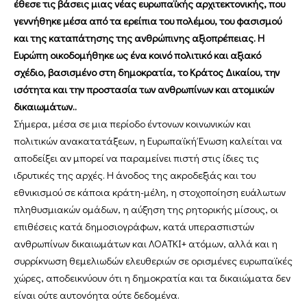
έθεσε τις βάσεις μιας νέας ευρωπαϊκής αρχιτεκτονικής, που
γεννήθηκε μέσα από τα ερείπια του πολέμου, του φασισμού
και της καταπάτησης της ανθρώπινης αξιοπρέπειας. Η
Ευρώπη οικοδομήθηκε ως ένα κοινό πολιτικό και αξιακό
σχέδιο, βασισμένο στη δημοκρατία, το Κράτος Δικαίου, την
ισότητα και την προστασία των ανθρωπίνων και ατομικών
δικαιωμάτων..
Σήμερα, μέσα σε μια περίοδο έντονων κοινωνικών και
πολιτικών ανακατατάξεων, η Ευρωπαϊκή Ένωση καλείται να
αποδείξει αν μπορεί να παραμείνει πιστή στις ίδιες τις
ιδρυτικές της αρχές. Η άνοδος της ακροδεξιάς και του
εθνικισμού σε κάποια κράτη-μέλη, η στοχοποίηση ευάλωτων
πληθυσμιακών ομάδων, η αύξηση της ρητορικής μίσους, οι
επιθέσεις κατά δημοσιογράφων, κατά υπερασπιστών
ανθρωπίνων δικαιωμάτων και ΛΟΑΤΚΙ+ ατόμων, αλλά και η
συρρίκνωση θεμελιωδών ελευθεριών σε ορισμένες ευρωπαϊκές
χώρες, αποδεικνύουν ότι η δημοκρατία και τα δικαιώματα δεν
είναι ούτε αυτονόητα ούτε δεδομένα.