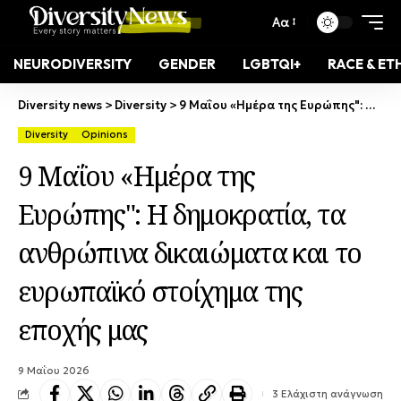
Αα
NEURODIVERSITY
GENDER
LGBTQI+
RACE & ET
Diversity news
>
Diversity
>
9 Μαΐου «Ημέρα της Ευρώπης": Η δημοκρατία, τα ανθρώπινα δικαιώματα και το ευρωπαϊκό στοίχημα της εποχής μας
Diversity
Opinions
9 Μαΐου «Ημέρα της
Ευρώπης": Η δημοκρατία, τα
ανθρώπινα δικαιώματα και το
ευρωπαϊκό στοίχημα της
εποχής μας
9 Μαΐου 2026
3 Ελάχιστη ανάγνωση