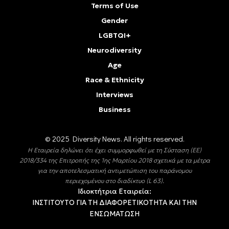
Terms of Use
Gender
LGBTQI+
Neurodiversity
Age
Race & Ethnicity
Interviews
Business
© 2025 Diversity Νews. All rights reserved.
Η Εταιρεία δηλώνει ότι έχει συμμορφωθεί με τη Σύσταση (ΕΕ)
2018/334 της Επιτροπής της 1ης Μαρτίου 2018 σχετικά με τα μέτρα
για την αποτελεσματική αντιμετώπιση του παράνομου
περιεχομένου στο διαδίκτυο (L 63).
Ιδιοκτήτρια Εταιρεία:
ΙΝΣΤΙΤΟΥΤΟ ΓΙΑ ΤΗ ΔΙΑΦΟΡΕΤΙΚΟΤΗΤΑ ΚΑΙ ΤΗΝ
ΕΝΣΩΜΑΤΩΣΗ