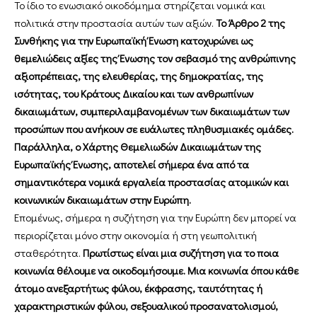
Το ίδιο το ενωσιακό οικοδόμημα στηρίζεται νομικά και
πολιτικά στην προστασία αυτών των αξιών.
Το Άρθρο 2 της
Συνθήκης για την Ευρωπαϊκή Ένωση κατοχυρώνει ως
θεμελιώδεις αξίες της Ένωσης τον σεβασμό της ανθρώπινης
αξιοπρέπειας, της ελευθερίας, της δημοκρατίας, της
ισότητας, του Κράτους Δικαίου και των ανθρωπίνων
δικαιωμάτων, συμπεριλαμβανομένων των δικαιωμάτων των
προσώπων που ανήκουν σε ευάλωτες πληθυσμιακές ομάδες.
Παράλληλα, ο Χάρτης Θεμελιωδών Δικαιωμάτων της
Ευρωπαϊκής Ένωσης, αποτελεί σήμερα ένα από τα
σημαντικότερα νομικά εργαλεία προστασίας ατομικών και
κοινωνικών δικαιωμάτων στην Ευρώπη.
Επομένως, σήμερα η συζήτηση για την Ευρώπη δεν μπορεί να
περιορίζεται μόνο στην οικονομία ή στη γεωπολιτική
σταθερότητα.
Πρωτίστως είναι μια συζήτηση για το ποια
κοινωνία θέλουμε να οικοδομήσουμε. Μια κοινωνία όπου κάθε
άτομο ανεξαρτήτως φύλου, έκφρασης, ταυτότητας ή
χαρακτηριστικών φύλου, σεξουαλικού προσανατολισμού,