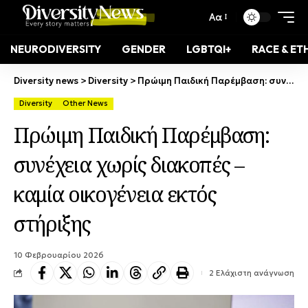
Αα
NEURODIVERSITY
GENDER
LGBTQI+
RACE & ET
Diversity news
>
Diversity
>
Πρώιμη Παιδική Παρέμβαση: συνέχεια χωρίς διακοπές – καμία οικογένεια εκτός στήριξης
Diversity
Other News
Πρώιμη Παιδική Παρέμβαση:
συνέχεια χωρίς διακοπές –
καμία οικογένεια εκτός
στήριξης
10 Φεβρουαρίου 2026
2 Ελάχιστη ανάγνωση