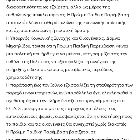
διαφορετικότητα ως εξαίρεση, αλλά ως μέρος της
ανθρώπινης ποικιλομορφίας. Η Πρώιμη Παιδική Παρέμβαση
αποτελεί πλέον σταθερό πυλώνα της κοινωνικής πολιτικής
και όχι μια προσωρινή ή πιλοτική δράση.
Η Υπουργός Κοινωνικής Συνοχής και Οικογένειας, Δόμνα
Μιχαηλίδου, τόνισε ότι η Πρώιμη Παιδική Παρέμβαση «είναι
μια πολιτική που ήρθε για να μείνει», υπογραμμίζοντας την
ευθύνη της Πολιτείας να εξασφαλίζει τη συνέχεια της
στήριξης, ειδικά σε κρίσιμες μεταβατικές περιόδους
χρηματοδότησης.
Η παράταση έως τον Ιούνιο εξασφαλίζει τη σταθερότητα των
παρεχόμενων υπηρεσιών, ενώ παράλληλα έχει ολοκληρωθεί ο
σχεδιασμός για την πλήρη ένταξη του προγράμματος στο
ΕΣΠΑ. Σε συνεργασία με τους παρόχους και όλους τους
εμπλεκόμενους φορείς, διασφαλίζεται ότι η υποστήριξη προς
τα παιδιά και τις οικογένειες θα συνεχιστεί χωρίς διακοπές.
Η Πρώιμη Παιδική Παρέμβαση βασίζεται σε
μια
οικογενειοκεντρική και συμπεριληπτική προσέγγιση
. Δεν