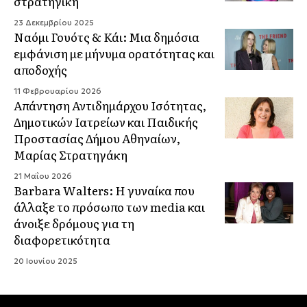
στρατηγική
23 Δεκεμβρίου 2025
Ναόμι Γουότς & Κάι: Μια δημόσια
εμφάνιση με μήνυμα ορατότητας και
αποδοχής
11 Φεβρουαρίου 2026
Aπάντηση Αντιδημάρχου Ισότητας,
Δημοτικών Ιατρείων και Παιδικής
Προστασίας Δήμου Αθηναίων,
Μαρίας Στρατηγάκη
21 Μαΐου 2026
Barbara Walters: Η γυναίκα που
άλλαξε το πρόσωπο των media και
άνοιξε δρόμους για τη
διαφορετικότητα
20 Ιουνίου 2025