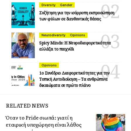
Diversity
Gender
Συζήτηση για την ισόρροπη εκπροσώπηση
των φύλων σε διευθυντικές θέσεις
Neurodiversity
Opinions
Spicy Minds: Η Νευροδιαφορετικότητα
αλλάζει το παιχνίδι
Opinions
1ο Συνέδριο Διαφορετικότητας για την
Τοπική Αυτοδιοίκηση – Τα ανθρώπινα
δικαιώματα σε πρώτο πλάνο
RELATED NEWS
Όταν το Pride σιωπά: γιατί η
εταιρική υποχώρηση είναι λάθος