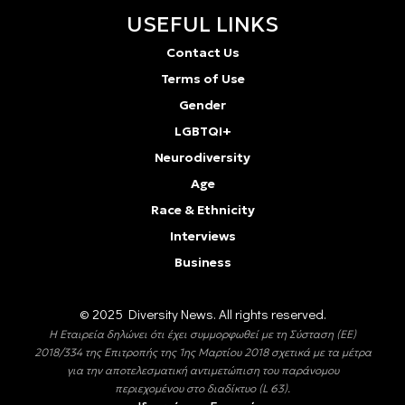
USEFUL LINKS
Contact Us
Terms of Use
Gender
LGBTQI+
Neurodiversity
Age
Race & Ethnicity
Interviews
Business
© 2025 Diversity Νews. All rights reserved.
Η Εταιρεία δηλώνει ότι έχει συμμορφωθεί με τη Σύσταση (ΕΕ)
2018/334 της Επιτροπής της 1ης Μαρτίου 2018 σχετικά με τα μέτρα
για την αποτελεσματική αντιμετώπιση του παράνομου
περιεχομένου στο διαδίκτυο (L 63).