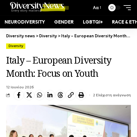
Αα
NEURODIVERSITY
GENDER
LGBTQI+
RACE & ET
Diversity news
>
Diversity
>
Italy – European Diversity Month: Focus on Youth
Diversity
Italy – European Diversity
Month: Focus on Youth
12 Ιουνίου 2026
2 Ελάχιστη ανάγνωση