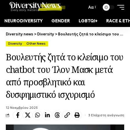
Αα
NEURODIVERSITY
GENDER
LGBTQI+
RACE & ET
Diversity news
>
Diversity
>
Βουλευτής ζητά το κλείσιμο του chatbot του Ίλον Μασκ μετά από προσβλητικό και δυσφημιστικό ισχυρισμό
Diversity
Other News
Βουλευτής ζητά το κλείσιμο του
chatbot του Ίλον Μασκ μετά
από προσβλητικό και
δυσφημιστικό ισχυρισμό
12 Νοεμβρίου 2025
3 Ελάχιστη ανάγνωση