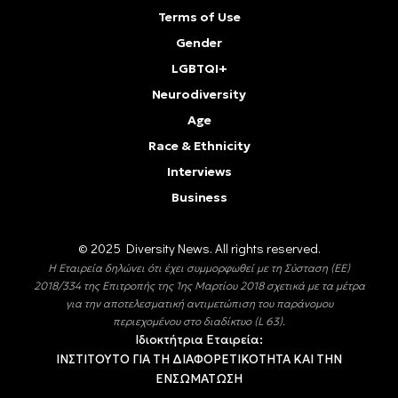
Terms of Use
Gender
LGBTQI+
Neurodiversity
Age
Race & Ethnicity
Interviews
Business
© 2025 Diversity Νews. All rights reserved.
Η Εταιρεία δηλώνει ότι έχει συμμορφωθεί με τη Σύσταση (ΕΕ)
2018/334 της Επιτροπής της 1ης Μαρτίου 2018 σχετικά με τα μέτρα
για την αποτελεσματική αντιμετώπιση του παράνομου
περιεχομένου στο διαδίκτυο (L 63).
Ιδιοκτήτρια Εταιρεία:
ΙΝΣΤΙΤΟΥΤΟ ΓΙΑ ΤΗ ΔΙΑΦΟΡΕΤΙΚΟΤΗΤΑ ΚΑΙ ΤΗΝ
ΕΝΣΩΜΑΤΩΣΗ