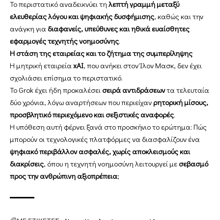
Το περιστατικό αναδεικνύει τη
λεπτή γραμμή μεταξύ
ελευθερίας λόγου και ψηφιακής δυσφήμισης
, καθώς και την
ανάγκη για
διαφανείς, υπεύθυνες και ηθικά ευαίσθητες
εφαρμογές τεχνητής νοημοσύνης
.
Η στάση της εταιρείας και το ζήτημα της συμπερίληψης
Η μητρική εταιρεία
xAI
, που ανήκει στον Ίλον Μασκ, δεν έχει
σχολιάσει επίσημα το περιστατικό.
Το Grok έχει ήδη προκαλέσει
σειρά αντιδράσεων
τα τελευταία
δύο χρόνια, λόγω αναρτήσεων που περιείχαν
ρητορική μίσους,
προσβλητικό περιεχόμενο και σεξιστικές αναφορές
.
Η υπόθεση αυτή φέρνει ξανά στο προσκήνιο το ερώτημα: Πώς
μπορούν οι τεχνολογικές πλατφόρμες να διασφαλίζουν ένα
ψηφιακό περιβάλλον ασφαλές, χωρίς αποκλεισμούς και
διακρίσεις
, όπου η τεχνητή νοημοσύνη λειτουργεί με
σεβασμό
προς την ανθρώπινη αξιοπρέπεια
;