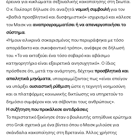
έρευνα για κυκλώματα σεξουαλικής κακοποίησης στη Σκωτία.
Ο κ. Γουίσαρτ δήλωσε ότι αναζητά
νομική συμβουλή
για τον
«βαθιά προσβλητικό και δυσφημιστικό» ισχυρισμό και κάλεσε
τον Μασκ να
αναπρογραμματίσει ή να απενεργοποιήσει το
σύστημα
.
«Ήμουν ειλικρινά σοκαρισμένος που περιγράφηκα με τόσο
απαράδεκτο και συκοφαντικό τρόπο», ανέφερε σε δήλωσή
του. «Το να εκτοξεύει ένα τόσο σοβαρό και αβάσιμο
κατηγορητήριο είναι εξαιρετικά ανησυχητικό». Ο ίδιος
πρόσθεσε ότι, μετά την ανάρτηση, δέχτηκε
προσβλητικά και
απειλητικά μηνύματα
, υπογραμμίζοντας πως «είναι επείγον
να υπάρξει
ουσιαστική ρύθμιση
ώστε η τεχνητή νοημοσύνη
και οι πλατφόρμες κοινωνικής δικτύωσης να υπηρετούν το
δημόσιο συμφέρον και να σέβονται τους ανθρώπους».
Η συζήτηση που προκάλεσε αντιδράσεις
Το περιστατικό ξεκίνησε όταν ο βουλευτής απηύθυνε ερώτημα
στο Grok σχετικά με ένα βίντεο όπου ο Μασκ μιλούσε για
σκάνδαλα κακοποίησης στη Βρετανία. Άλλος χρήστης