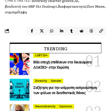
diversity charter greece
ΑΙ
ΜΕ ΕΤΙΚΕΤΕΣ:
βουλευτή του SNP Πιτ Γουίσαρτ
διαφορετικοτητα
Ίλον Μασκ
συμπερίληψη
TRENDING
LGBTQI+
Νέα εποχή επιθέσεων στα δικαιώματα
ΛΟΑΤΚΙ+ στην Ευρώπη
Diversity
Gender
Συζήτηση για την ισόρροπη εκπροσώπηση
των φύλων σε διευθυντικές θέσεις
Neurodiversity
Opinions