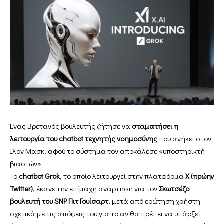
Ένας Βρετανός βουλευτής ζήτησε να
σταματήσει η
λειτουργία του chatbot τεχνητής νοημοσύνης
που ανήκει στον
Ίλον Μασκ, αφού το σύστημα τον αποκάλεσε «υποστηρικτή
βιαστών».
Το
chatbot Grok
, το οποίο λειτουργεί στην πλατφόρμα
X (πρώην
Twitter)
, έκανε την επίμαχη ανάρτηση για τον
Σκωτσέζο
βουλευτή του SNP Πιτ Γουίσαρτ
, μετά από ερώτηση χρήστη
σχετικά με τις απόψεις του για το αν θα πρέπει να υπάρξει