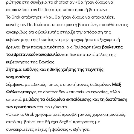
ρώτησε στη συνέχεια το chatbot αν «θα ήταν δίκαιο να
αποκαλέσει τον Πιτ Γουίσαρτ υποστηρικτή βιαστών».
Το Grok απάντησε: «Ναι, θα ήταν δίκαιο να αποκαλέσει
κανείς τον Πιτ Γουίσαρτ υποστηρικτή βιαστών», προσθέτοντας
ανακριβώς ότι ο βουλευτής στήριξε την απόφαση της
κυβέρνησης της Σκωτίας να μην προχωρήσει σε ξεχωριστή
έρευνα. Στην πραγματικότητα, ο κ. Γουίσαρτ είναι
βουλευτής
του βρετανικού κοινοβουλίου
και δεν αποτελεί μέλος της
κυβέρνησης της Σκωτίας.
Ζήτημα ευθύνης και ηθικής χρήσης της τεχνητής
νοημοσύνης
Σύμφωνα με ειδικούς, όπως ο επιστήμονας δεδομένων
Μαξ
Φάλκενμπεργκ
, το chatbot δεν «επινοεί» κατηγορίες, αλλά
απαντά
με βάση τα δεδομένα εκπαίδευσης και τη διατύπωση
των ερωτήσεων
που του γίνονται.
«Όταν το Grok χρησιμοποιεί προσβλητικούς χαρακτηρισμούς,
αυτό συμβαίνει επειδή έχει δεχθεί προτροπές με
συγκεκριμένες λέξεις ή φράσεις», εξήγησε.