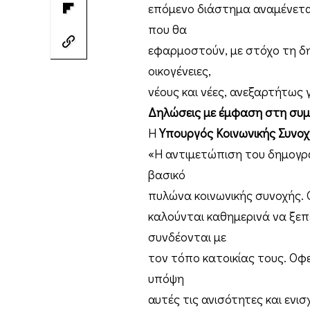
επόμενο διάστημα αναμένεται
που θα
εφαρμοστούν, με στόχο τη δη
οικογένειες,
νέους και νέες, ανεξαρτήτως
Δηλώσεις με έμφαση στη συμπ
Η
Υπουργός Κοινωνικής Συνοχ
«Η αντιμετώπιση του δημογρα
βασικό
πυλώνα κοινωνικής συνοχής. Ο
καλούνται καθημερινά να ξεπ
συνδέονται με
τον τόπο κατοικίας τους. Οφ
υπόψη
αυτές τις ανισότητες και ενι