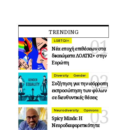
TRENDING
LGBTQI+
Νέα εποχή επιθέσεων στα
δικαιώματα ΛΟΑΤΚΙ+ στην
Ευρώπη
Diversity
Gender
Συζήτηση για την ισόρροπη
εκπροσώπηση των φύλων
σε διευθυντικές θέσεις
Neurodiversity
Opinions
Spicy Minds: Η
Νευροδιαφορετικότητα