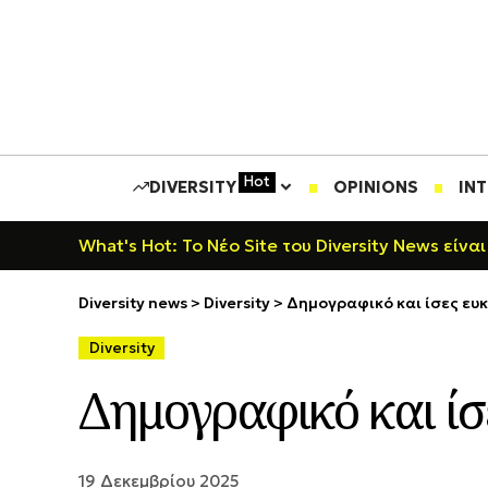
Hot
DIVERSITY
OPINIONS
IN
What's Hot: Το Νέο Site του Diversity News είναι
Diversity news
>
Diversity
>
Δημογραφικό και ίσες ευ
Diversity
Δημογραφικό και ίσ
19 Δεκεμβρίου 2025