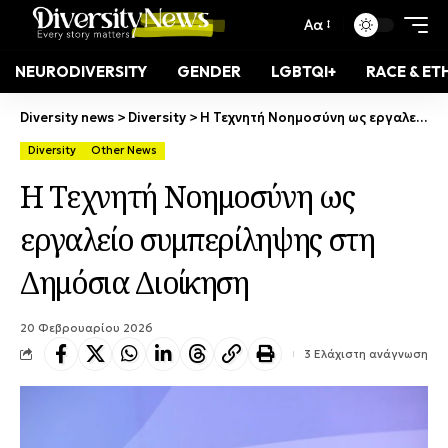
Αα
NEURODIVERSITY
GENDER
LGBTQI+
RACE & ET
Diversity news
>
Diversity
>
Η Τεχνητή Νοημοσύνη ως εργαλείο συμπερίληψης στη Δημόσια Διοίκηση
Diversity
Other News
Η Τεχνητή Νοημοσύνη ως
εργαλείο συμπερίληψης στη
Δημόσια Διοίκηση
20 Φεβρουαρίου 2026
3 Ελάχιστη ανάγνωση