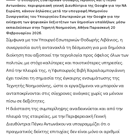
Ο υπουργός Εσωτερικών Θοδωρής Λιβάνιος και η Πέγκυ
Αντωνάκου, περιφερειακή γενική Διευθύντρια της Google για την ΝΑ
Ευρώπη, κάνουν δηλώσεις μετά την υπογραφή Μνημονίου
Συνεργασίας του Υπουργείου Εσωτερικών με την Google για την
ενίσχυση των ψηφιακών δεξιοτήτων των δημοσίων υπαλλήλων, μέσω
εκπαιδεύσεων στην Τεχνητή Νοημοσύνη, Αθήνα Παρασκευή 20
Φεβρουαρίου 2026.
Σύμφωνα με τον Υπουργό Εσωτερικών Θοδωρής Λιβάνιος, η
συνεργασία αυτή αντανακλά τη δέσμευση για μια δημόσια
διοίκηση που αξιοποιεί την τεχνολογία προς όφελος όλων των
πολιτών, με στόχο καλύτερες και ποιοτικότερες υπηρεσίες.
Από την πλευρά της, η Υφυπουργός Βιβή Χαραλαμπογιάννη
έχει τονίσει τη σημασία της έγκαιρης ενσωμάτωσης της
Τεχνητής Νοημοσύνης, ώστε οι εργαζόμενοι να μπορούν να
ανταποκρίνονται στις σύγχρονες ανάγκες χωρίς να μένουν
πίσω σε δεξιότητες.
Η διάσταση της συμπερίληψης αναδεικνύεται και από την
πλευρά της εταιρείας, με την Περιφερειακή Γενική
Διευθύντρια Πέγκυ Αντωνάκου να υπογραμμίζει ότι ο
πραγματικός δείκτης επιτυχίας δεν είναι μόνο οι αριθμοί