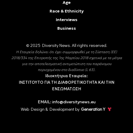
Age
Race & Ethnicity
Interviews
Business
© 2025 Diversity Νews. All rights reserved.
Η Εταιρεία δηλώνει ότι έχει συμμορφωθεί με τη Σύσταση (ΕΕ)
2018/334 της Επιτροπής της 1ης Μαρτίου 2018 σχετικά με τα μέτρα
για την αποτελεσματική αντιμετώπιση του παράνομου
περιεχομένου στο διαδίκτυο (L 63).
Ιδιοκτήτρια Εταιρεία:
ΙΝΣΤΙΤΟΥΤΟ ΓΙΑ ΤΗ ΔΙΑΦΟΡΕΤΙΚΟΤΗΤΑ ΚΑΙ ΤΗΝ
ΕΝΣΩΜΑΤΩΣΗ
EMAIL:
info@diversitynews.eu
Web Design & Development by
Generation Y