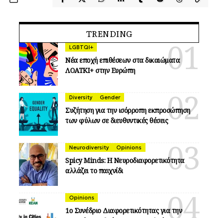
TRENDING
LGBTQI+
Νέα εποχή επιθέσεων στα δικαιώματα
ΛΟΑΤΚΙ+ στην Ευρώπη
Diversity
Gender
Συζήτηση για την ισόρροπη εκπροσώπηση
των φύλων σε διευθυντικές θέσεις
Neurodiversity
Opinions
Spicy Minds: Η Νευροδιαφορετικότητα
αλλάζει το παιχνίδι
Opinions
1ο Συνέδριο Διαφορετικότητας για την