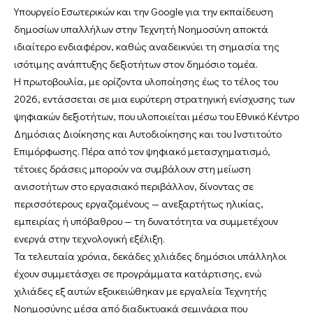
Υπουργείο Εσωτερικών και την Google για την εκπαίδευση
δημοσίων υπαλλήλων στην Τεχνητή Νοημοσύνη αποκτά
ιδιαίτερο ενδιαφέρον, καθώς αναδεικνύει τη σημασία της
ισότιμης ανάπτυξης δεξιοτήτων στον δημόσιο τομέα.
Η πρωτοβουλία, με ορίζοντα υλοποίησης έως το τέλος του
2026, εντάσσεται σε μια ευρύτερη στρατηγική ενίσχυσης των
ψηφιακών δεξιοτήτων, που υλοποιείται μέσω του Εθνικό Κέντρο
Δημόσιας Διοίκησης και Αυτοδιοίκησης και του Ινστιτούτο
Επιμόρφωσης. Πέρα από τον ψηφιακό μετασχηματισμό,
τέτοιες δράσεις μπορούν να συμβάλουν στη μείωση
ανισοτήτων στο εργασιακό περιβάλλον, δίνοντας σε
περισσότερους εργαζομένους — ανεξαρτήτως ηλικίας,
εμπειρίας ή υπόβαθρου — τη δυνατότητα να συμμετέχουν
ενεργά στην τεχνολογική εξέλιξη.
Τα τελευταία χρόνια, δεκάδες χιλιάδες δημόσιοι υπάλληλοι
έχουν συμμετάσχει σε προγράμματα κατάρτισης, ενώ
χιλιάδες εξ αυτών εξοικειώθηκαν με εργαλεία Τεχνητής
Νοημοσύνης μέσα από διαδικτυακά σεμινάρια που