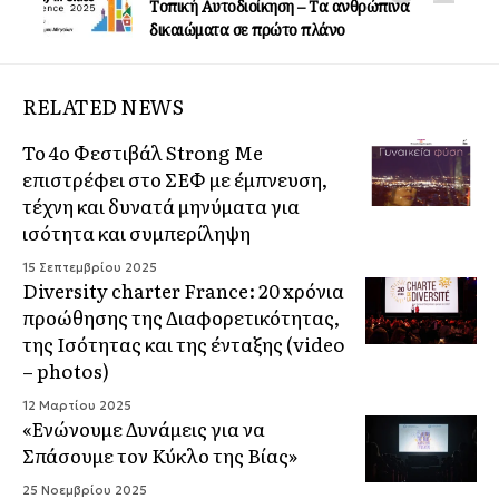
Τοπική Αυτοδιοίκηση – Τα ανθρώπινα
δικαιώματα σε πρώτο πλάνο
RELATED NEWS
Το 4ο Φεστιβάλ Strong Me
επιστρέφει στο ΣΕΦ με έμπνευση,
τέχνη και δυνατά μηνύματα για
ισότητα και συμπερίληψη
15 Σεπτεμβρίου 2025
Diversity charter France: 20 xρόνια
προώθησης της Διαφορετικότητας,
της Ισότητας και της ένταξης (video
– photos)
12 Μαρτίου 2025
«Ενώνουμε Δυνάμεις για να
Σπάσουμε τον Κύκλο της Βίας»
25 Νοεμβρίου 2025