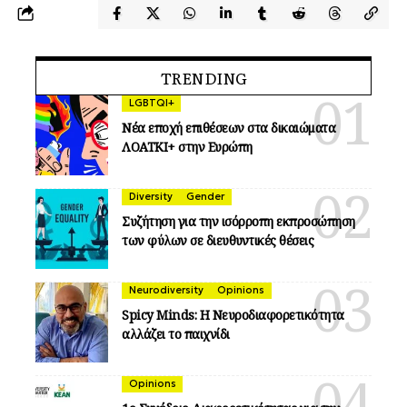
TRENDING
LGBTQI+
Νέα εποχή επιθέσεων στα δικαιώματα
ΛΟΑΤΚΙ+ στην Ευρώπη
Diversity
Gender
Συζήτηση για την ισόρροπη εκπροσώπηση
των φύλων σε διευθυντικές θέσεις
Neurodiversity
Opinions
Spicy Minds: Η Νευροδιαφορετικότητα
αλλάζει το παιχνίδι
Opinions