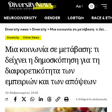
Αα
NEURODIVERSITY
GENDER
LGBTQI+
RACE & ET
Diversity news
>
Diversity
>
Μια κοινωνία σε μετάβαση: τι δείχνει η δημοσκόπηση για τη διαφορετικότητα των εμπειριών και των απόψεων
Diversity
Other News
Μια κοινωνία σε μετάβαση: τι
δείχνει η δημοσκόπηση για τη
διαφορετικότητα των
εμπειριών και των απόψεων
20 Φεβρουαρίου 2026
4 Ελάχιστη ανάγνωση