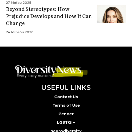
27 Μαΐου 2025
Beyond Stereotypes: How
Prejudice Develops and How It Can
Change
24 Ιουνίου 2026
USEFUL LINKS
Contact Us
Terms of Use
Gender
LGBTQI+
Neurodiversity