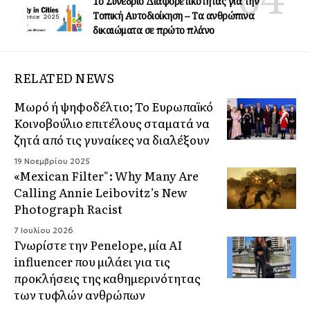
1ο Συνέδριο Διαφορετικότητας για την
Τοπική Αυτοδιοίκηση – Τα ανθρώπινα
δικαιώματα σε πρώτο πλάνο
RELATED NEWS
Μωρό ή ψηφοδέλτιο; Το Ευρωπαϊκό
Κοινοβούλιο επιτέλους σταματά να
ζητά από τις γυναίκες να διαλέξουν
19 Νοεμβρίου 2025
«Mexican Filter": Why Many Are
Calling Annie Leibovitz’s New
Photograph Racist
7 Ιουλίου 2026
Γνωρίστε την Penelope, μία AI
influencer που μιλάει για τις
προκλήσεις της καθημερινότητας
των τυφλών ανθρώπων