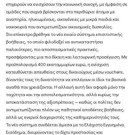
επιχειρούν να ενισχύσουν την κοινωνική συνοχή, με έμφαση σε
ομάδες που συχνά βρίσκονται στο περιθώριο: άτομα με
αναπηρία, ηλικιωμένους, οικογένειες με μικρά παιδιά και
νοικοκυριά που αντιμετωπίζουν οικονομικές δυσκολίες.
Στο επίκεντρο βρέθηκε το νέο ενιαίο σύστημα επισιτιστικής
βοήθειας, το οποίο φιλοδοξεί να αντικαταστήσει
παλαιότερες, πιο αποσπασματικές πρακτικές,
προσφέροντας μια πιο δίκαιη και λειτουργική προσέγγιση. Με
προϋπολογισμό 400 εκατομμυρίων ευρώ, η ενίσχυση
κατευθύνεται απευθείας στους δικαιούχους μέσω vouchers,
δίνοντάς τους τη δυνατότητα να επιλέγουν οι ίδιοι τα βασικά
αγαθά που χρειάζονται. Η αλλαγή αυτή δεν αφορά μόνο την
ταχύτητα και την αποτελεσματικότητα, αλλά κυρίως την
αποκατάσταση της αξιοπρέπειας — καθώς οι πολίτες δεν
αντιμετωπίζονται πλέον ως παθητικοί αποδέκτες βοήθειας,
αλλά ως ενεργοί διαχειριστές της καθημερινότητάς τους.
Το νέο σύστημα συνδέεται άμεσα με το Ελάχιστο Εγγυημένο
Εισόδημα, διευρύνοντας το δίχτυ προστασίας και