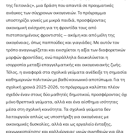
της Γειτονιάς», μια δράση που απαντά σε πραγματικές
ανάγκες των σύγχρονων οικογενειών. Το πρόγραμμα
υποστηρίζει γονείς με μικρά παιδιά, προσφέροντας
οικονομική ενίσχυση για τη φροντίδα τους από
πιστοποιημένους φροντιστές — ακόμη και από μέλη της
οικογένειας, όπως παππούδες και γιαγιάδες. Με αυτόν τον
τρόπο αναγνωρίζεται και ενισχύεται η αξία των διαφορετικών
μορφών φροντίδας, ενώ παράλληλα διευκολύνεται η
ισορροπία μεταξύ επαγγελματικής και οικογενειακής ζωής.
Τέλος, η αναφορά στα σχολικά γεύματα ανέδειξε τη σημασία
καθημερινών πολιτικών με βαθύ κοινωνικό αποτύπωμα. Για τη
σχολική χρονιά 2025-2026, το πρόγραμμα καλύπτει πλέον
σχεδόν έναν στους δύο μαθητές δημοτικού, προσφέροντας όχι
μόνο θρεπτικά γεύματα, αλλά και ένα αίσθημα ισότητας
μέσα στη σχολική κοινότητα. Τα σχολικά γεύματα δεν
λειτουργούν απλώς ως υποστήριξη για οικογένειες με
οικονομικές δυσκολίες, αλλά και ως εργαλείο ένταξης,
κοινωνικοποίησης και καλλιέργειας υγιών συνηθειών για όλα