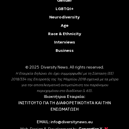
Gender
LGBTQI+
Neurodiversity
Age
Race & Ethnicity
Interviews
Business
© 2025 Diversity Νews. All rights reserved.
Η Εταιρεία δηλώνει ότι έχει συμμορφωθεί με τη Σύσταση (ΕΕ)
2018/334 της Επιτροπής της 1ης Μαρτίου 2018 σχετικά με τα μέτρα
για την αποτελεσματική αντιμετώπιση του παράνομου
περιεχομένου στο διαδίκτυο (L 63).
Ιδιοκτήτρια Εταιρεία:
ΙΝΣΤΙΤΟΥΤΟ ΓΙΑ ΤΗ ΔΙΑΦΟΡΕΤΙΚΟΤΗΤΑ ΚΑΙ ΤΗΝ
ΕΝΣΩΜΑΤΩΣΗ
EMAIL:
info@diversitynews.eu
Web Design & Development by
Generation Y