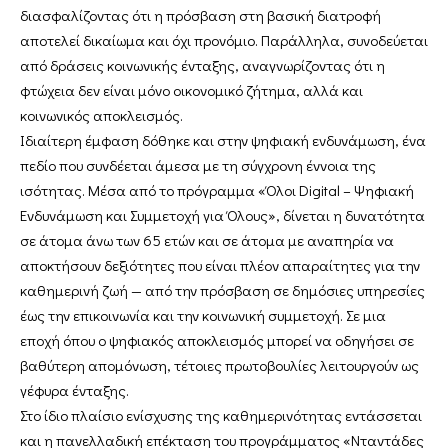
διασφαλίζοντας ότι η πρόσβαση στη βασική διατροφή
αποτελεί δικαίωμα και όχι προνόμιο. Παράλληλα, συνοδεύεται
από δράσεις κοινωνικής ένταξης, αναγνωρίζοντας ότι η
φτώχεια δεν είναι μόνο οικονομικό ζήτημα, αλλά και
κοινωνικός αποκλεισμός.
Ιδιαίτερη έμφαση δόθηκε και στην ψηφιακή ενδυνάμωση, ένα
πεδίο που συνδέεται άμεσα με τη σύγχρονη έννοια της
ισότητας. Μέσα από το πρόγραμμα «Όλοι Digital – Ψηφιακή
Ενδυνάμωση και Συμμετοχή για Όλους», δίνεται η δυνατότητα
σε άτομα άνω των 65 ετών και σε άτομα με αναπηρία να
αποκτήσουν δεξιότητες που είναι πλέον απαραίτητες για την
καθημερινή ζωή — από την πρόσβαση σε δημόσιες υπηρεσίες
έως την επικοινωνία και την κοινωνική συμμετοχή. Σε μια
εποχή όπου ο ψηφιακός αποκλεισμός μπορεί να οδηγήσει σε
βαθύτερη απομόνωση, τέτοιες πρωτοβουλίες λειτουργούν ως
γέφυρα ένταξης.
Στο ίδιο πλαίσιο ενίσχυσης της καθημερινότητας εντάσσεται
και η πανελλαδική επέκταση του προγράμματος «Νταντάδες