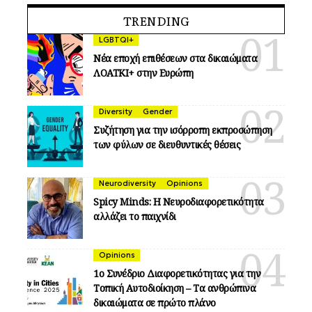
TRENDING
LGBTQI+
Νέα εποχή επιθέσεων στα δικαιώματα
ΛΟΑΤΚΙ+ στην Ευρώπη
Diversity
Gender
Συζήτηση για την ισόρροπη εκπροσώπηση
των φύλων σε διευθυντικές θέσεις
Neurodiversity
Opinions
Spicy Minds: Η Νευροδιαφορετικότητα
αλλάζει το παιχνίδι
Opinions
1ο Συνέδριο Διαφορετικότητας για την
Τοπική Αυτοδιοίκηση – Τα ανθρώπινα
δικαιώματα σε πρώτο πλάνο