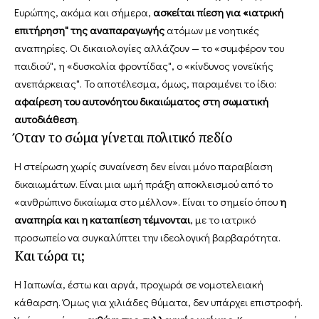
Ευρώπης, ακόμα και σήμερα,
ασκείται πίεση για «ιατρική
επιτήρηση" της αναπαραγωγής
ατόμων με νοητικές
αναπηρίες. Οι δικαιολογίες αλλάζουν — το «συμφέρον του
παιδιού", η «δυσκολία φροντίδας", ο «κίνδυνος γονεϊκής
ανεπάρκειας". Το αποτέλεσμα, όμως, παραμένει το ίδιο:
αφαίρεση του αυτονόητου δικαιώματος στη σωματική
αυτοδιάθεση
.
Όταν το σώμα γίνεται πολιτικό πεδίο
Η στείρωση χωρίς συναίνεση δεν είναι μόνο παραβίαση
δικαιωμάτων. Είναι μια ωμή πράξη αποκλεισμού από το
«ανθρώπινο δικαίωμα στο μέλλον». Είναι το σημείο όπου
η
αναπηρία και η καταπίεση τέμνονται
, με το ιατρικό
προσωπείο να συγκαλύπτει την ιδεολογική βαρβαρότητα.
Και τώρα τι;
Η Ιαπωνία, έστω και αργά, προχωρά σε νομοτελειακή
κάθαρση. Όμως για χιλιάδες θύματα, δεν υπάρχει επιστροφή.