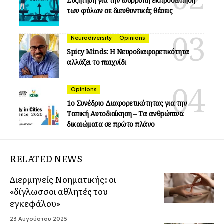
Συζήτηση για την ισόρροπη εκπροσώπηση
των φύλων σε διευθυντικές θέσεις
Neurodiversity
Opinions
Spicy Minds: Η Νευροδιαφορετικότητα
αλλάζει το παιχνίδι
Opinions
1ο Συνέδριο Διαφορετικότητας για την
Τοπική Αυτοδιοίκηση – Τα ανθρώπινα
δικαιώματα σε πρώτο πλάνο
RELATED NEWS
Διερμηνείς Νοηματικής: οι
«δίγλωσσοι αθλητές του
εγκεφάλου»
23 Αυγούστου 2025