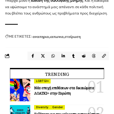
Υπάρχει μόνο η
ευθύνη της συλλογικής μνήμης
. Και η ευκαιρία
να υψώσουμε το ανάστημά μας απέναντι σε κάθε πολιτική
που βλέπει τους ανθρώπους ως προβλήματα προς διαχείριση.
αναπηρια
ιαπωνια
στείρωση
ΜΕ ΕΤΙΚΕΤΕΣ:
TRENDING
LGBTQI+
Νέα εποχή επιθέσεων στα δικαιώματα
ΛΟΑΤΚΙ+ στην Ευρώπη
Diversity
Gender