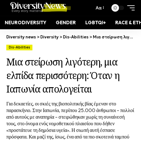
Αα
NEURODIVERSITY
GENDER
LGBTQI+
RACE & ET
Diversity news
>
Diversity
>
Dis-Abilities
>
Μια στείρωση λιγότερη, μια ελπίδα περισσότερη: Όταν η Ιαπωνία απολογείται
Dis-Abilities
Μια στείρωση λιγότερη, μια
ελπίδα περισσότερη: Όταν η
Ιαπωνία απολογείται
Για δεκαετίες, οι σκιές της βιοπολιτικής βίας έμεναν στο
παρασκήνιο. Στην Ιαπωνία, περίπου 25.000 άνθρωποι – πολλοί
από αυτούς με αναπηρία – στειρώθηκαν χωρίς τη συναίνεσή
τους, στο όνομα ενός νομοθετικού πλαισίου που δήθεν
«προστάτευε τη δημόσια υγεία». Η σιωπή αυτή έσπασε
πρόσφατα. Και μαζί της, ίσως, ένα από τα πιο σκοτεινά ταμπού