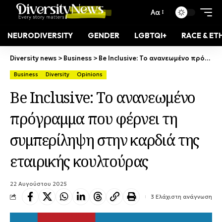
Αα
NEURODIVERSITY
GENDER
LGBTQI+
RACE & ET
Diversity news
>
Business
>
Be Inclusive: Το ανανεωμένο πρόγραμμα που φέρνει τη συμπερίληψη στην καρδιά της εταιρικής κουλτούρας
Business
Diversity
Opinions
Be Inclusive: Το ανανεωμένο
πρόγραμμα που φέρνει τη
συμπερίληψη στην καρδιά της
εταιρικής κουλτούρας
22 Αυγούστου 2025
3 Ελάχιστη ανάγνωση