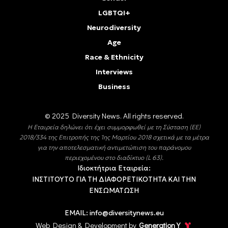
LGBTQI+
Neurodiversity
Age
Race & Ethnicity
Interviews
Business
© 2025 Diversity Νews. All rights reserved.
Η Εταιρεία δηλώνει ότι έχει συμμορφωθεί με τη Σύσταση (ΕΕ)
2018/334 της Επιτροπής της 1ης Μαρτίου 2018 σχετικά με τα μέτρα
για την αποτελεσματική αντιμετώπιση του παράνομου
περιεχομένου στο διαδίκτυο (L 63).
Ιδιοκτήτρια Εταιρεία:
ΙΝΣΤΙΤΟΥΤΟ ΓΙΑ ΤΗ ΔΙΑΦΟΡΕΤΙΚΟΤΗΤΑ ΚΑΙ ΤΗΝ
ΕΝΣΩΜΑΤΩΣΗ
EMAIL:
info@diversitynews.eu
Web Design & Development by
Generation Y