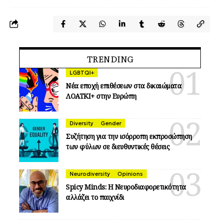
TRENDING
LGBTQI+
Νέα εποχή επιθέσεων στα δικαιώματα
ΛΟΑΤΚΙ+ στην Ευρώπη
Diversity
Gender
Συζήτηση για την ισόρροπη εκπροσώπηση
των φύλων σε διευθυντικές θέσεις
Neurodiversity
Opinions
Spicy Minds: Η Νευροδιαφορετικότητα
αλλάζει το παιχνίδι