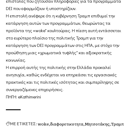
επιστολές που ζητούσαν πληροφορίες για τα προγράμματα
DEI που εφαρμόζουν ή υποστηρίζουν.
Η επιστολή ανέφερε ότι η κυβέρνηση Τραμπ επιθυμεί την
κατάργηση αυτών των προγραμμάτων, θεωρώντας τα
προϊόντα της «woke" κουλτούρας. Η πίεση αυτή εντάσσεται
στο ευρύτερο πλαίσιο της πολιτικής Τραμπ για την
κατάργηση των DEI προγραμμάτων στις ΗΠΑ, με στόχο την
προώθηση μιας «χρωματικά τυφλής" και αξιοκρατικής
κοινωνίας.​
Η επιρροή αυτής της πολιτικής στην Ελλάδα προκαλεί
ανησυχία, καθώς ενδέχεται να επηρεάσει τις εργασιακές
πρακτικές και τις πολιτικές ισότητας και συμπερίληψης σε
συνεργαζόμενες επιχειρήσεις.
ΠΗΓΗ:
eKathimerini
woke
διαφορετικοτητα
Μητσοτάκης
Τραμπ
ΜΕ ΕΤΙΚΕΤΕΣ: