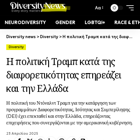
Αα
NEURODIVERSITY
GENDER
LGBTQI+
RACE & ET
Diversity news
>
Diversity
>
Η πολιτική Τραμπ κατά της διαφορετικότητας επηρεάζει και την Ελλάδα
Diversity
Η πολιτική Τραμπ κατά της
διαφορετικότητας επηρεάζει
και την Ελλάδα
Η πολιτική του Ντόναλντ Τραμπ για την κατάργηση των
προγραμμάτων Διαφορετικότητας, Ισότητας και Συμπερίληψης
(DEI) έχει επεκταθεί και στην Ελλάδα, επηρεάζοντας
επιχειρήσεις που συνεργάζονται με την αμερικανική κυβέρνηση.​
23 Απριλίου 2025