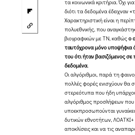
τα κοινωνικά κριτήρια. Όχι γ
διότι τα δεδομένα έδειχναν «τ
Χαρακτηριστική είναι η περί
πολυεθνικής, που αναγκάστη
βιογραφικών με ΤΝ, καθώς
ο 
ταυτόχρονα μόνο υποψήφια άτ
του ότι ήταν βασιζόμενος σε
δεδομένα
.
Οι αλγόριθμοι, παρά τη φαιν
πολλές φορές ενισχύουν θα σ
στερεότυπα που ήδη υπάρχου
αλγόριθμος προσλήψεων που ε
υποεκπροσωπούνται γυναίκες 
δυτικών εθνοτήτων, ΛΟΑΤΚΙ+ ή
αποκλίσεις και να τις αναπαρά