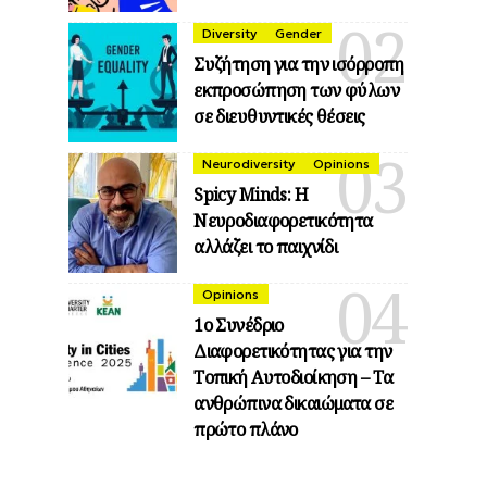
Diversity
Gender
Συζήτηση για την ισόρροπη
εκπροσώπηση των φύλων
σε διευθυντικές θέσεις
Neurodiversity
Opinions
Spicy Minds: Η
Νευροδιαφορετικότητα
αλλάζει το παιχνίδι
Opinions
1ο Συνέδριο
Διαφορετικότητας για την
Τοπική Αυτοδιοίκηση – Τα
ανθρώπινα δικαιώματα σε
πρώτο πλάνο