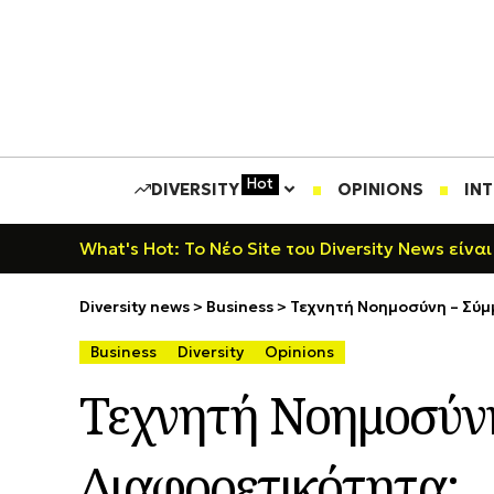
Hot
DIVERSITY
OPINIONS
IN
What's Hot: Το Νέο Site του Diversity News είναι
Diversity news
>
Business
>
Τεχνητή Νοημοσύνη – Σύμ
Business
Diversity
Opinions
Τεχνητή Νοημοσύνη
Διαφορετικότητα;