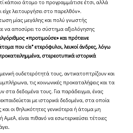
ιατί κάποιο άτομο το προγραμμάτισε έτσι, αλλά
ι είχε λειτουργήσει στο παρελθόν».
πτωση μίας μεγάλης και πολύ γνωστής
κε να αποσύρει το σύστημα αξιολόγησης
αλγόριθμος «προτιμούσε» και πρότεινε
ομα που cis* ετερόφυλοι, λευκοί άνδρες, λόγω
 προκατειλημμένα, στερεοτυπικά ιστορικά
ομενική ουδετερότητά τους, αντικατοπτρίζουν και
υμπλήρωνα, τις κοινωνικές προκαταλήψεις και τα
ν στα δεδομένα τους. Για παράδειγμα, ένας
κπαιδεύεται με ιστορικά δεδομένα, στα οποία
και οι θηλυκότητες γενικότερα ή άτομα μη
 ΑμεΑ, είναι πιθανό να εσωτερικεύσει τέτοιες
γει.