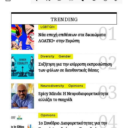
TRENDING
LGBTQI+
Νέα εποχή επιθέσεων στα δικαιώματα
ΛΟΑΤΚΙ+ στην Ευρώπη
Diversity
Gender
Συζήτηση για την ισόρροπη εκπροσώπηση
των φύλων σε διευθυντικές θέσεις
Neurodiversity
Opinions
Spicy Minds: Η Νευροδιαφορετικότητα
αλλάζει το παιχνίδι
Opinions
1ο Συνέδριο Διαφορετικότητας για την