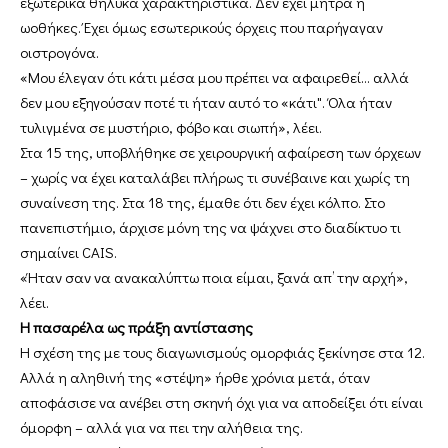
εξωτερικά θηλυκά χαρακτηριστικά. Δεν έχει μήτρα ή
ωοθήκες. Έχει όμως εσωτερικούς όρχεις που παρήγαγαν
οιστρογόνα.
«Μου έλεγαν ότι κάτι μέσα μου πρέπει να αφαιρεθεί… αλλά
δεν μου εξηγούσαν ποτέ τι ήταν αυτό το «κάτι". Όλα ήταν
τυλιγμένα σε μυστήριο, φόβο και σιωπή», λέει.
Στα 15 της, υποβλήθηκε σε χειρουργική αφαίρεση των όρχεων
– χωρίς να έχει καταλάβει πλήρως τι συνέβαινε και χωρίς τη
συναίνεση της. Στα 18 της, έμαθε ότι δεν έχει κόλπο. Στο
πανεπιστήμιο, άρχισε μόνη της να ψάχνει στο διαδίκτυο τι
σημαίνει CAIS.
«Ήταν σαν να ανακαλύπτω ποια είμαι, ξανά απ’ την αρχή»,
λέει.
Η πασαρέλα ως πράξη αντίστασης
Η σχέση της με τους διαγωνισμούς ομορφιάς ξεκίνησε στα 12.
Αλλά η αληθινή της «στέψη» ήρθε χρόνια μετά, όταν
αποφάσισε να ανέβει στη σκηνή όχι για να αποδείξει ότι είναι
όμορφη – αλλά για να πει την αλήθεια της.