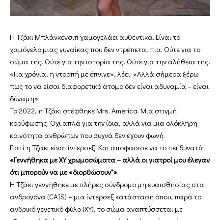
Η Τζάκι Μπλάνκενσιπ χαμογελάει αυθεντικά. Είναι το
χαμόγελο μιας γυναίκας που δεν ντρέπεται πια. Ούτε για το
σώμα της. Ούτε για την ιστορία της. Ούτε για την αλήθεια της.
«Για χρόνια, η ντροπή με έπνιγε», λέει. «Αλλά σήμερα ξέρω
πως το να είσαι διαφορετικό άτομο δεν είναι αδυναμία – είναι
δύναμη».
Το 2022, η Τζάκι στέφθηκε Mrs. America. Μια στιγμή
κορύφωσης. Όχι απλά για την ίδια, αλλά για μια ολόκληρη
κοινότητα ανθρώπων που συχνά δεν έχουν φωνή.
Γιατί η Τζάκι είναι ίντερσεξ. Και αποφάσισε να το πει δυνατά.
«Γεννήθηκα με XY χρωμοσώματα – αλλά οι γιατροί μου έλεγαν
ότι μπορούν να με «διορθώσουν"»
Η Τζάκι γεννήθηκε με πλήρες σύνδρομο μη ευαισθησίας στα
ανδρογόνα (CAIS) – μια ίντερσεξ κατάσταση όπου, παρά το
ανδρικό γενετικό φύλο (XY), το σώμα αναπτύσσεται με