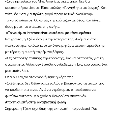
«Στον ημιτελικό του Mrs. America, σκέφτηκα: δεν θα
ωραιοποιήσω τίποτα. Είπα απλώς: «Γεννήθηκα με όρχεις". Και
τότε, ένιωσα για πρώτη φορά πραγματικά ελεύθερη».
Το κοινό σώπασε. Οι κριτές την κοίταζαν με δέος. Και λίγες
ώρες μετά, το στέμμα της ανήκε.
«Το να είμαι intersex είναι αυτό που με κάνει εμένα»
Για χρόνια, η Τζάκι έκρυβε την ιστορία της. Ακόμα κι όταν
παντρεύτηκε, ακόμα κι όταν έγινε μητέρα μέσω παρένθετης
μητέρας, η σιωπή παρέμενε βάρος.
«Ως ρεπόρτερ τοπικής τηλεόρασης, έκανα ρεπορτάζ για τη
στειρότητα. Αλλά δεν ένιωθα συνδεδεμένη. Εγώ κρατούσα ένα
μυστικό», λέει.
Όλα άλλαξαν όταν γεννήθηκε η κόρη της.
«Σκέφτηκα: δεν θέλω να μεγαλώσει βλέποντας τη μαμά της
να κρύβει ποια είναι. Αντί να ντρέπομαι, αποφάσισα να
φωτίσω αυτό που για χρόνια θεωρούσα σκοτεινό».
Από τη σιωπή στην ακτιβιστική φωνή
Σήμερα, η Τζάκι έχει δική της εκπομπή – το podcast
The