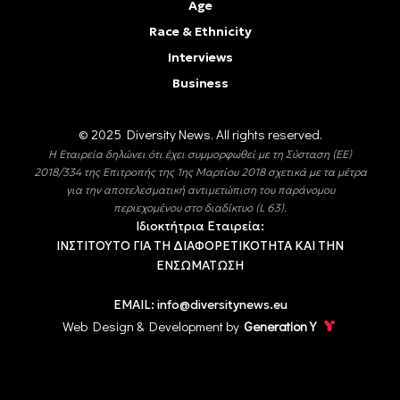
Age
Race & Ethnicity
Interviews
Business
© 2025 Diversity Νews. All rights reserved.
Η Εταιρεία δηλώνει ότι έχει συμμορφωθεί με τη Σύσταση (ΕΕ)
2018/334 της Επιτροπής της 1ης Μαρτίου 2018 σχετικά με τα μέτρα
για την αποτελεσματική αντιμετώπιση του παράνομου
περιεχομένου στο διαδίκτυο (L 63).
Ιδιοκτήτρια Εταιρεία:
ΙΝΣΤΙΤΟΥΤΟ ΓΙΑ ΤΗ ΔΙΑΦΟΡΕΤΙΚΟΤΗΤΑ ΚΑΙ ΤΗΝ
ΕΝΣΩΜΑΤΩΣΗ
EMAIL:
info@diversitynews.eu
Web Design & Development by
Generation Y