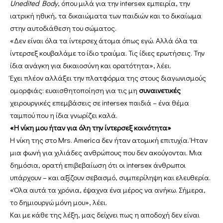
Unedited Body
, όπου μιλά για την intersex εμπειρία, την
ιατρική ηθική, τα δικαιώματα των παιδιών και το δικαίωμα
στην αυτοδιάθεση του σώματος.
«Δεν είναι όλα τα ίντερσεχ άτομα όπως εγώ. Αλλά όλα τα
ίντερσεξ κουβαλάμε το ίδιο τραύμα. Τις ίδιες ερωτήσεις. Την
ίδια ανάγκη για δικαιοσύνη και ορατότητα», λέει.
Έχει πλέον αλλάξει την πλατφόρμα της στους διαγωνισμούς
ομορφιάς: ευαισθητοποίηση για τις μη
συναινετικές
χειρουργικές επεμβάσεις σε intersex παιδιά – ένα θέμα
ταμπού που η ίδια γνωρίζει καλά.
«Η νίκη μου ήταν για όλη την ίντερσεξ κοινότητα»
Η νίκη της στο Mrs. America δεν ήταν ατομική επιτυχία. Ήταν
μια φωνή για χιλιάδες ανθρώπους που δεν ακούγονται. Μια
δημόσια, ορατή επιβεβαίωση ότι οι intersex άνθρωποι
υπάρχουν – και αξίζουν σεβασμό, συμπερίληψη και ελευθερία.
«Όλα αυτά τα χρόνια, έψαχνα ένα μέρος να ανήκω. Σήμερα,
το δημιουργώ μόνη μου», λέει.
Και με κάθε της λέξη, μας δείχνει πως η αποδοχή δεν είναι