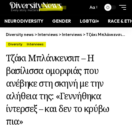
Αα
NEURODIVERSITY
GENDER
LGBTQI+
RACE & ET
Diversity news
>
Interviews
>
Interviews
>
Τζάκι Μπλάνκενσιπ – Η βασίλισσα ομορφιάς που ανέβηκε στη σκηνή με την αλήθεια της: «Γεννήθηκα ίντερσεξ – και δεν το κρύβω πια»
Diversity
Interviews
Τζάκι Μπλάνκενσιπ – Η
βασίλισσα ομορφιάς που
ανέβηκε στη σκηνή με την
αλήθεια της: «Γεννήθηκα
ίντερσεξ – και δεν το κρύβω
πια»