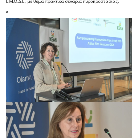
Ε.Μ.Ο.Δ.Ε., με θέμα πρακτικά σενάρια πυροπροστασίας.