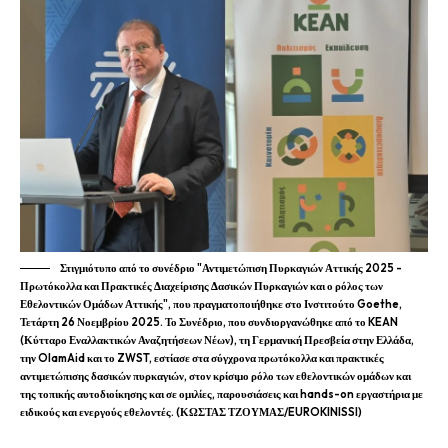
Στιγμιότυπο από το συνέδριο "Αντιμετώπιση Πυρκαγιών Αττικής 2025 -
Πρωτόκολλα και Πρακτικές Διαχείρισης Δασικών Πυρκαγιών και ο ρόλος των
Εθελοντικών Ομάδων Αττικής", που πραγματοποιήθηκε στο Ινστιτούτο Goethe,
Τετάρτη 26 Νοεμβρίου 2025. Το Συνέδριο, που συνδιοργανώθηκε από το KEAN
(Κύτταρο Εναλλακτικών Αναζητήσεων Νέων), τη Γερμανική Πρεσβεία στην Ελλάδα,
την OlamAid και το ZWST, εστίασε στα σύγχρονα πρωτόκολλα και πρακτικές
αντιμετώπισης δασικών πυρκαγιών, στον κρίσιμο ρόλο των εθελοντικών ομάδων και
της τοπικής αυτοδιοίκησης και σε ομιλίες, παρουσιάσεις και hands-on εργαστήρια με
ειδικούς και ενεργούς εθελοντές. (ΚΩΣΤΑΣ ΤΖΟΥΜΑΣ/EUROKINISSI)