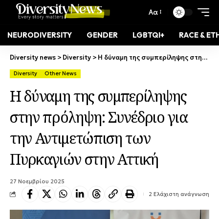
Αα
NEURODIVERSITY
GENDER
LGBTQI+
RACE & ET
Diversity news
>
Diversity
>
Η δύναμη της συμπερίληψης στην πρόληψη: Συνέδριο για την Αντιμετώπιση των Πυρκαγιών στην Αττική
Diversity
Other News
Η δύναμη της συμπερίληψης
στην πρόληψη: Συνέδριο για
την Αντιμετώπιση των
Πυρκαγιών στην Αττική
27 Νοεμβρίου 2025
2 Ελάχιστη ανάγνωση