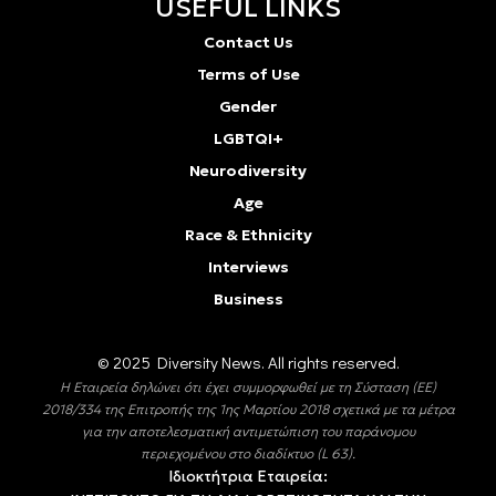
USEFUL LINKS
Contact Us
Terms of Use
Gender
LGBTQI+
Neurodiversity
Age
Race & Ethnicity
Interviews
Business
© 2025 Diversity Νews. All rights reserved.
Η Εταιρεία δηλώνει ότι έχει συμμορφωθεί με τη Σύσταση (ΕΕ)
2018/334 της Επιτροπής της 1ης Μαρτίου 2018 σχετικά με τα μέτρα
για την αποτελεσματική αντιμετώπιση του παράνομου
περιεχομένου στο διαδίκτυο (L 63).
Ιδιοκτήτρια Εταιρεία: