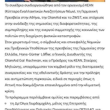
Το συνέδριο συνδιοργανώθηκε από τον οργανισμό KEAN
(Κύτταρο Εναλλακτικών Αναζητήσεων Νέων), τη Γερμανική
Πρεσβεία στην Αθήνα, την OlamAid και το ZWST, και στόχευσε
στην ανάδειξη της σημασίας της διαφορετικότητας, της
συμπερίληψης και της ενεργού συμμετοχής της κοινωνίας των
πολιτών στη διαχείριση φυσικών καταστροφών.
Στον χαιρετισμό τους, ο σύμβουλος και επικεφαλής Νομικών
και Προξενικών Υποθέσεων της πρεσβείας της Γερμανίας στην
Ελλάδα, Hans-Günter Löffler, ο Γενικός Διευθυντής της
OlamAid Gal Rachman, και ο Πρόεδρος του KEAN, Σταύρος
Μηλιώνης, υπογράμμισαν τον κομβικό ρόλο της διατομεακής
συνεργασίας και της εθελοντικής δράσης για την πρόληψη
και αντιμετώπιση πυρκαγιών, ειδικά σε περιοχές όπως η
Αττική που δοκιμάζονται επανειλημμένα από την κλιματική
κρίση.
Το πρόγραμμα περιλάμβανε ομιλίες και παρεμβάσεις από:
τη Δρ Όλγα Γουρδομιχάλη, μέλος της Επιτροπής
Περιβάλλοντος και Πολιτικής Προστασίας του ΠΕΣΥΔΑΠ, για