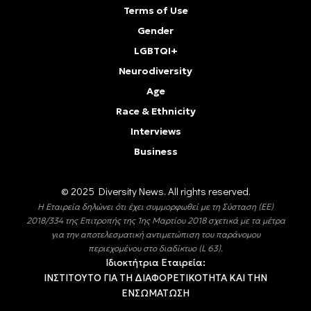
Terms of Use
Gender
LGBTQI+
Neurodiversity
Age
Race & Ethnicity
Interviews
Business
© 2025 Diversity Νews. All rights reserved.
Η Εταιρεία δηλώνει ότι έχει συμμορφωθεί με τη Σύσταση (ΕΕ)
2018/334 της Επιτροπής της 1ης Μαρτίου 2018 σχετικά με τα μέτρα
για την αποτελεσματική αντιμετώπιση του παράνομου
περιεχομένου στο διαδίκτυο (L 63).
Ιδιοκτήτρια Εταιρεία:
ΙΝΣΤΙΤΟΥΤΟ ΓΙΑ ΤΗ ΔΙΑΦΟΡΕΤΙΚΟΤΗΤΑ ΚΑΙ ΤΗΝ
ΕΝΣΩΜΑΤΩΣΗ