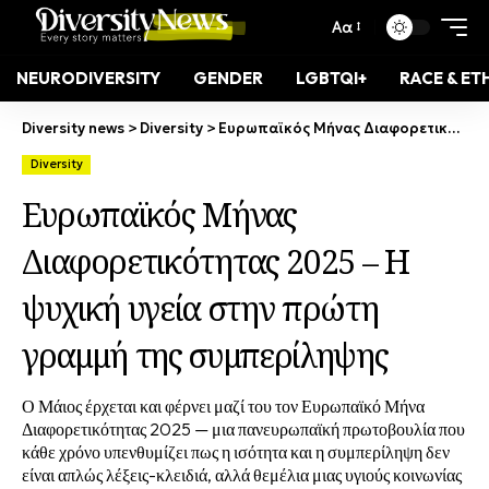
Αα
NEURODIVERSITY
GENDER
LGBTQI+
RACE & ET
Diversity news
>
Diversity
>
Ευρωπαϊκός Μήνας Διαφορετικότητας 2025 – Η ψυχική υγεία στην πρώτη γραμμή της συμπερίληψης
Diversity
Ευρωπαϊκός Μήνας
Διαφορετικότητας 2025 – Η
ψυχική υγεία στην πρώτη
γραμμή της συμπερίληψης
Ο Μάιος έρχεται και φέρνει μαζί του τον Ευρωπαϊκό Μήνα
Διαφορετικότητας 2025 — μια πανευρωπαϊκή πρωτοβουλία που
κάθε χρόνο υπενθυμίζει πως η ισότητα και η συμπερίληψη δεν
είναι απλώς λέξεις-κλειδιά, αλλά θεμέλια μιας υγιούς κοινωνίας