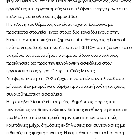
ψυχική υγεία και την ευημερία στον χώρο εργασίας, καλώντας
εργοδότες και οργανισμούς να αναλάβουν ενεργό ρόλο στην
καλλιέργεια κουλτούρας φροντίδας.
Η επιλογή του θέματος δεν είναι τυχαία. Σύμφωνα με
πρόσφατα στοιχεία, ένας στους δύο εργαζόμενους στην
Ευρώπη αντιμετωπίζει αυξημένα επίπεδα άγχους ή burnout,
ενώ τα νευροδιαφορετικά άτομα, οι LGBTQ+ εργαζόμενοι και οι
εκπρόσωποι μειονοτήτων αντιμετωπίζουν δυσανάλογες
προκλήσεις ως προς την ψυχολογική ασφάλεια στον
εργασιακό τους χώρο. Ο Ευρωπαϊκός Μήνας
Διαφορετικότητας 2025 έρχεται να στείλει ένα ξεκάθαρο
μήνυμα: Δεν μπορεί να υπάρξει πραγματική ισότητα χωρίς
συναισθηματική ασφάλεια.
Η πρωτοβουλία καλεί εταιρείες, δημόσιους φορείς και
οργανώσεις να διοργανώσουν δράσεις καθ’ όλη τη διάρκεια
του Μαΐου: από εσωτερικά σεμινάρια και ενημερωτικές
καμπάνιες μέχρι δημόσιες εκδηλώσεις και συνεργασίες με
ειδικούς της ψυχικής υγείας. Η καμπάνια φέρει το hashtag