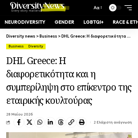
Αα
NEURODIVERSITY
GENDER
LGBTQI+
RACE & ET
Diversity news
>
Business
>
DHL Greece: Η διαφορετικότητα και η συμπερίληψη στο επίκεντρο της εταιρικής κουλτούρας
Business
Diversity
DHL Greece: Η
διαφορετικότητα και η
συμπερίληψη στο επίκεντρο της
εταιρικής κουλτούρας
28 Μαΐου 2026
2 Ελάχιστη ανάγνωση