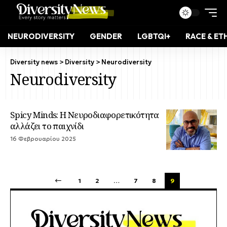
NEURODIVERSITY
GENDER
LGBTQI+
RACE & ET
Diversity news
>
Diversity
>
Neurodiversity
Neurodiversity
Spicy Minds: Η Νευροδιαφορετικότητα
αλλάζει το παιχνίδι
16 Φεβρουαρίου 2025
1
2
…
7
8
9