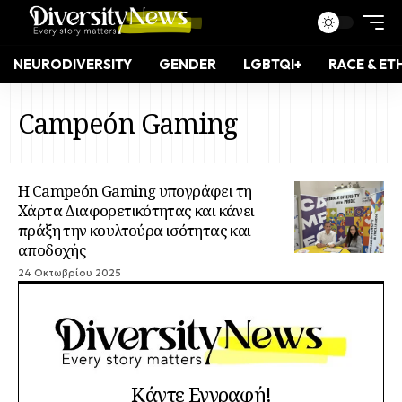
NEURODIVERSITY
GENDER
LGBTQI+
RACE & ET
Campeón Gaming
Η Campeón Gaming υπογράφει τη
Χάρτα Διαφορετικότητας και κάνει
πράξη την κουλτούρα ισότητας και
αποδοχής
24 Οκτωβρίου 2025
Κάντε Εγγραφή!