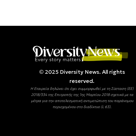
© 2025 Diversity Νews. All rights
reserved.
Η Εταιρεία δηλώνει ότι έχει συμμορφωθεί με τη Σύσταση (ΕΕ)
2018/334 της Επιτροπής της 1ης Μαρτίου 2018 σχετικά με τα
μέτρα για την αποτελεσματική αντιμετώπιση του παράνομου
περιεχομένου στο διαδίκτυο (L 63).