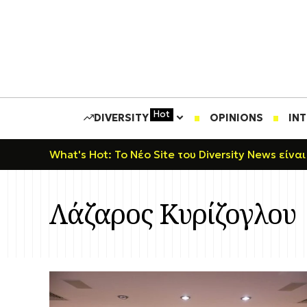
Hot
DIVERSITY
OPINIONS
IN
What's Hot: Το Νέο Site του Diversity News είναι
Λάζαρος Κυρίζογλου