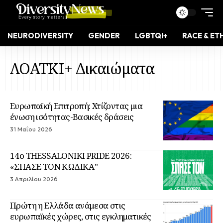
NEURODIVERSITY
GENDER
LGBTQI+
RACE & ET
ΛΟΑΤΚΙ+ Δικαιώματα
Ευρωπαϊκή Επιτροπή: Χτίζοντας μια
ένωση ισότητας-Βασικές δράσεις
31 Μαΐου 2026
14o THESSALONIKI PRIDE 2026:
«ΣΠΑΣΕ ΤΟΝ ΚΩΔΙΚΑ"
3 Απριλίου 2026
Πρώτη η Ελλάδα ανάμεσα στις
ευρωπαϊκές χώρες, στις εγκληματικές