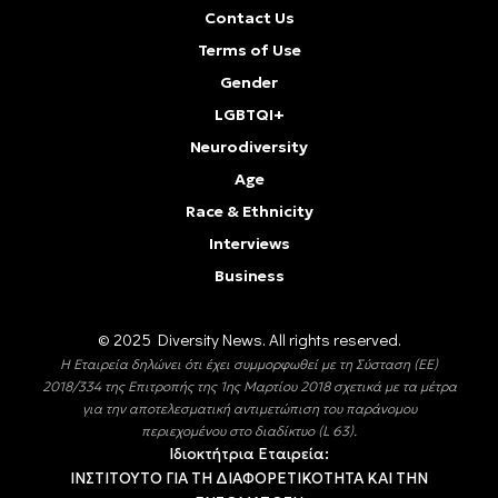
Contact Us
Terms of Use
Gender
LGBTQI+
Neurodiversity
Age
Race & Ethnicity
Interviews
Business
© 2025 Diversity Νews. All rights reserved.
Η Εταιρεία δηλώνει ότι έχει συμμορφωθεί με τη Σύσταση (ΕΕ)
2018/334 της Επιτροπής της 1ης Μαρτίου 2018 σχετικά με τα μέτρα
για την αποτελεσματική αντιμετώπιση του παράνομου
περιεχομένου στο διαδίκτυο (L 63).
Ιδιοκτήτρια Εταιρεία:
ΙΝΣΤΙΤΟΥΤΟ ΓΙΑ ΤΗ ΔΙΑΦΟΡΕΤΙΚΟΤΗΤΑ ΚΑΙ ΤΗΝ