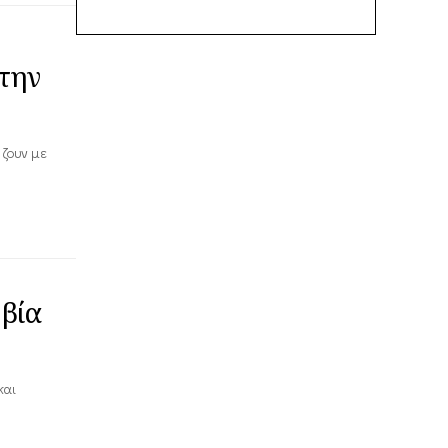
 την
 ζουν με
 βία
και