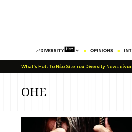
Hot
DIVERSITY
OPINIONS
IN
What's Hot: Το Νέο Site του Diversity News είναι
ΟΗΕ