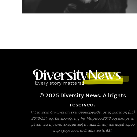
© 2025 Diversity Νews. All rights
reserved.
Η Εταιρεία δηλώνει ότι έχει συμμορφωθεί με τη Σύσταση (ΕΕ)
2018/334 της Επιτροπής της 1ης Μαρτίου 2018 σχετικά με τα
μέτρα για την αποτελεσματική αντιμετώπιση του παράνομου
περιεχομένου στο διαδίκτυο (L 63).