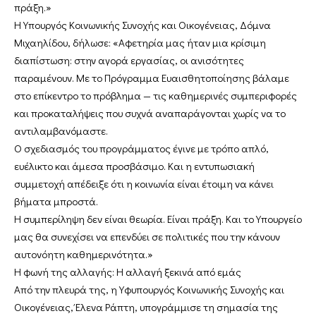
πράξη.»
Η Υπουργός Κοινωνικής Συνοχής και Οικογένειας, Δόμνα
Μιχαηλίδου, δήλωσε: «Αφετηρία μας ήταν μια κρίσιμη
διαπίστωση: στην αγορά εργασίας, οι ανισότητες
παραμένουν. Με το Πρόγραμμα Ευαισθητοποίησης βάλαμε
στο επίκεντρο το πρόβλημα — τις καθημερινές συμπεριφορές
και προκαταλήψεις που συχνά αναπαράγονται χωρίς να το
αντιλαμβανόμαστε.
Ο σχεδιασμός του προγράμματος έγινε με τρόπο απλό,
ευέλικτο και άμεσα προσβάσιμο. Και η εντυπωσιακή
συμμετοχή απέδειξε ότι η κοινωνία είναι έτοιμη να κάνει
βήματα μπροστά.
Η συμπερίληψη δεν είναι θεωρία. Είναι πράξη. Και το Υπουργείο
μας θα συνεχίσει να επενδύει σε πολιτικές που την κάνουν
αυτονόητη καθημερινότητα.»
Η φωνή της αλλαγής: Η αλλαγή ξεκινά από εμάς
Από την πλευρά της, η Υφυπουργός Κοινωνικής Συνοχής και
Οικογένειας, Έλενα Ράπτη, υπογράμμισε τη σημασία της