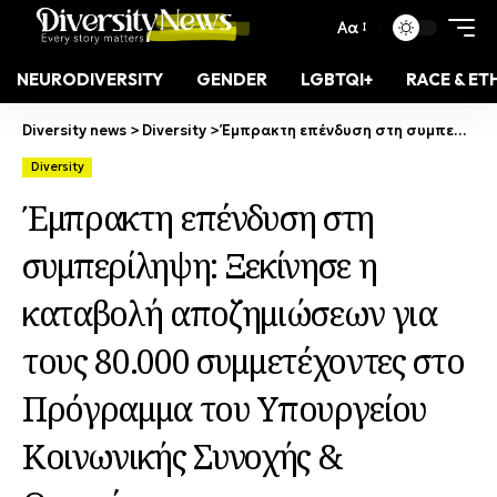
Αα
NEURODIVERSITY
GENDER
LGBTQI+
RACE & ET
Diversity news
>
Diversity
>
Έμπρακτη επένδυση στη συμπερίληψη: Ξεκίνησε η καταβολή αποζημιώσεων για τους 80.000 συμμετέχοντες στο Πρόγραμμα του Υπουργείου Κοινωνικής Συνοχής & Οικογένειας
Diversity
Έμπρακτη επένδυση στη
συμπερίληψη: Ξεκίνησε η
καταβολή αποζημιώσεων για
τους 80.000 συμμετέχοντες στο
Πρόγραμμα του Υπουργείου
Κοινωνικής Συνοχής &