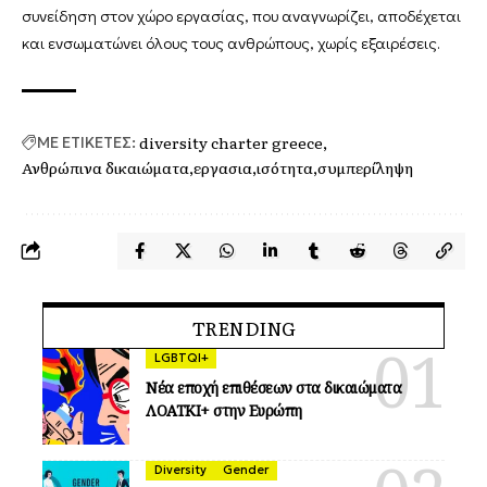
συνείδηση στον χώρο εργασίας, που αναγνωρίζει, αποδέχεται
και ενσωματώνει όλους τους ανθρώπους, χωρίς εξαιρέσεις.
diversity charter greece
ΜΕ ΕΤΙΚΕΤΕΣ:
Ανθρώπινα δικαιώματα
εργασια
ισότητα
συμπερίληψη
TRENDING
LGBTQI+
Νέα εποχή επιθέσεων στα δικαιώματα
ΛΟΑΤΚΙ+ στην Ευρώπη
Diversity
Gender