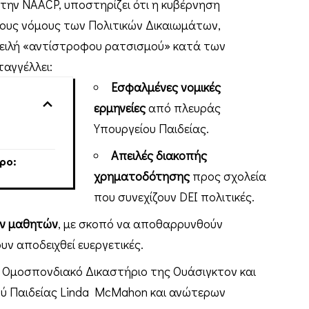
την NAACP, υποστηρίζει ότι η κυβέρνηση
 τους νόμους των Πολιτικών Δικαιωμάτων,
πειλή «αντίστροφου ρατσισμού» κατά των
αγγέλλει:
Εσφαλμένες νομικές
ερμηνείες
από πλευράς
Υπουργείου Παιδείας.
Απειλές διακοπής
ρο:
χρηματοδότησης
προς σχολεία
που συνεχίζουν DEI πολιτικές.
ων μαθητών
, με σκοπό να αποθαρρυνθούν
υν αποδειχθεί ευεργετικές.
Ομοσπονδιακό Δικαστήριο της Ουάσιγκτον και
ύ Παιδείας Linda McMahon και ανώτερων