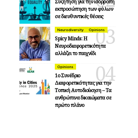
Συζήτηση για την ισόρροπη
εκπροσώπηση των φύλων
σε διευθυντικές θέσεις
Neurodiversity
Opinions
Spicy Minds: Η
Νευροδιαφορετικότητα
αλλάζει το παιχνίδι
Opinions
1ο Συνέδριο
Διαφορετικότητας για την
Τοπική Αυτοδιοίκηση – Τα
ανθρώπινα δικαιώματα σε
πρώτο πλάνο