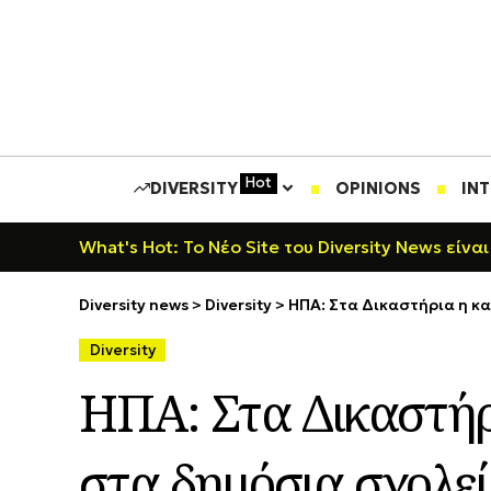
Hot
DIVERSITY
OPINIONS
IN
What's Hot: Το Νέο Site του Diversity News είναι
Diversity news
>
Diversity
>
ΗΠΑ: Στα Δικαστήρια η κ
Diversity
ΗΠΑ: Στα Δικαστή
στα δημόσια σχολε