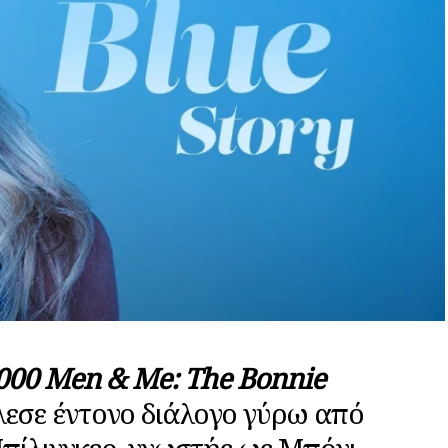
000 Men & Me: The Bonnie
εσε έντονο διάλογο γύρω από
Μπίλινγκερ, γνωστής ως Μπόνι