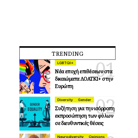
TRENDING
LGBTQI+
Νέα εποχή επιθέσεων στα
δικαιώματα ΛΟΑΤΚΙ+ στην
Ευρώπη
Diversity
Gender
Συζήτηση για την ισόρροπη
εκπροσώπηση των φύλων
σε διευθυντικές θέσεις
Neurodiversity
Opinions