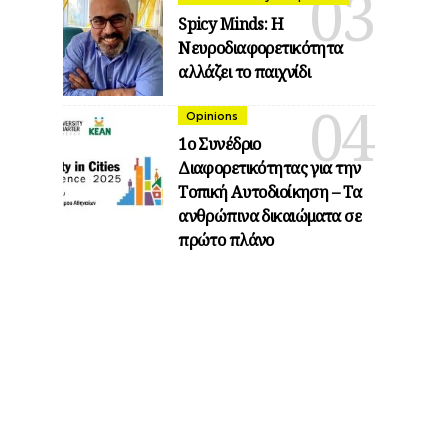
Spicy Minds: Η
Νευροδιαφορετικότητα
αλλάζει το παιχνίδι
Opinions
1ο Συνέδριο
Διαφορετικότητας για την
Τοπική Αυτοδιοίκηση – Τα
ανθρώπινα δικαιώματα σε
πρώτο πλάνο