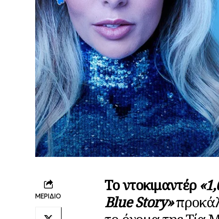
Το ντοκιμαντέρ
«1,
ΜΕΡΙΔΙΟ
Blue Story»
προκάλ
το όνομα της Τία 