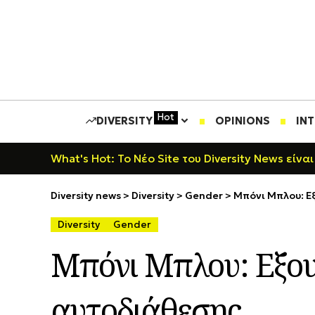
Hot
DIVERSITY
OPINIONS
IN
What's Hot: Το Νέο Site του Diversity News είναι
Diversity news
>
Diversity
>
Gender
>
Μπόνι Μπλου: Εξ
Diversity
Gender
Μπόνι Μπλου: Εξουσ
αυτοδιάθεσης