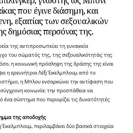
κας που έγινε διάσημη, και
νη, εξαιτίας των σεξουαλικών
ης δημόσιας περσόνας της.
ρεία της αντιπροσωπεύει τη γυναικεία
λεγχο του σώματός της, της σεξουαλικότητάς της
όσο, η κοινωνική πρόσληψη της δράσης της είναι
ει η ερευνήτρια Λέξι Έικελμπλουμ από το
ιστήμιο, η Μπλου ενσαρκώνει την αντίφαση που
 σύγχρονη κοινωνία: την προσπάθεια να
 ένα σύστημα που περιορίζει τις δυνατότητές
ίλημμα της αποδοχής
η Έικελμπλουμ, περιλαμβάνει δύο βασικά στοιχεία: