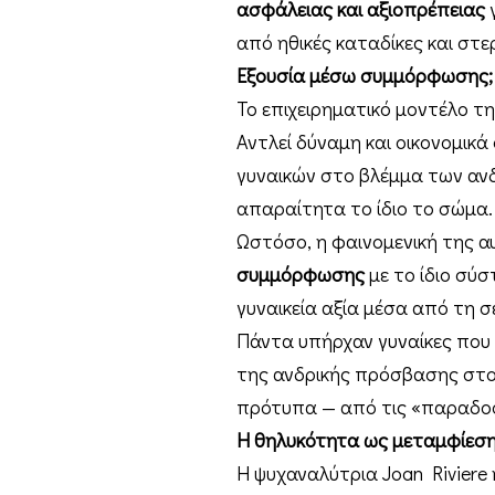
ασφάλειας και αξιοπρέπειας
γ
από ηθικές καταδίκες και στε
Εξουσία μέσω συμμόρφωσης;
Το επιχειρηματικό μοντέλο τ
Αντλεί δύναμη και οικονομικ
γυναικών στο βλέμμα των ανδ
απαραίτητα το ίδιο το σώμα.
Ωστόσο, η φαινομενική της αυ
συμμόρφωσης
με το ίδιο σύσ
γυναικεία αξία μέσα από τη σ
Πάντα υπήρχαν γυναίκες που
της ανδρικής πρόσβασης στο
πρότυπα — από τις «παραδοσι
Η θηλυκότητα ως μεταμφίεσ
Η ψυχαναλύτρια Joan Riviere