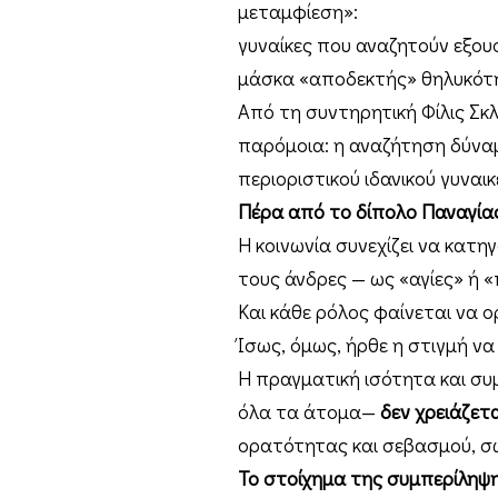
μεταμφίεση»:
γυναίκες που αναζητούν εξου
μάσκα «αποδεκτής» θηλυκότη
Από τη συντηρητική Φίλις Σκλ
παρόμοια: η αναζήτηση δύναμ
περιοριστικού ιδανικού γυναι
Πέρα από το δίπολο Παναγί
Η κοινωνία συνεχίζει να κατηγ
τους άνδρες — ως «αγίες» ή 
Και κάθε ρόλος φαίνεται να ο
Ίσως, όμως, ήρθε η στιγμή ν
Η πραγματική ισότητα και συ
όλα τα άτομα—
δεν χρειάζετα
ορατότητας και σεβασμού, σ
Το στοίχημα της συμπερίληψ