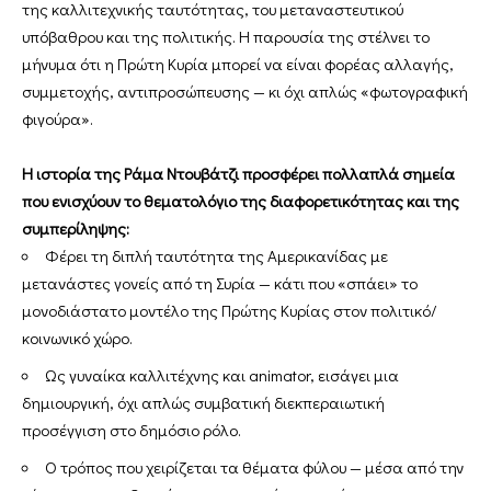
της καλλιτεχνικής ταυτότητας, του μεταναστευτικού
υπόβαθρου και της πολιτικής. Η παρουσία της στέλνει το
μήνυμα ότι η Πρώτη Κυρία μπορεί να είναι φορέας αλλαγής,
συμμετοχής, αντιπροσώπευσης — κι όχι απλώς «φωτογραφική
φιγούρα».
Η ιστορία της Ράμα Ντουβάτζι προσφέρει πολλαπλά σημεία
που ενισχύουν το θεματολόγιο της διαφορετικότητας και της
συμπερίληψης:
Φέρει τη διπλή ταυτότητα της Αμερικανίδας με
μετανάστες γονείς από τη Συρία — κάτι που «σπάει» το
μονοδιάστατο μοντέλο της Πρώτης Κυρίας στον πολιτικό/
κοινωνικό χώρο.
Ως γυναίκα καλλιτέχνης και animator, εισάγει μια
δημιουργική, όχι απλώς συμβατική διεκπεραιωτική
προσέγγιση στο δημόσιο ρόλο.
Ο τρόπος που χειρίζεται τα θέματα φύλου — μέσα από την