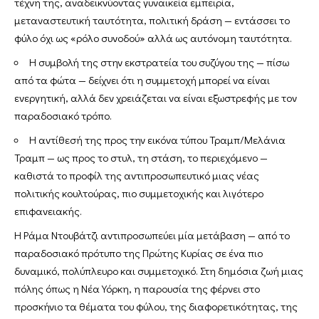
τέχνη της, αναδεικνύοντας γυναικεία εμπειρία,
μεταναστευτική ταυτότητα, πολιτική δράση — εντάσσει το
φύλο όχι ως «ρόλο συνοδού» αλλά ως αυτόνομη ταυτότητα.
Η συμβολή της στην εκστρατεία του συζύγου της — πίσω
από τα φώτα — δείχνει ότι η συμμετοχή μπορεί να είναι
ενεργητική, αλλά δεν χρειάζεται να είναι εξωστρεφής με τον
παραδοσιακό τρόπο.
Η αντίθεσή της προς την εικόνα τύπου Τραμπ/Μελάνια
Τραμπ — ως προς το στυλ, τη στάση, το περιεχόμενο —
καθιστά το προφίλ της αντιπροσωπευτικό μιας νέας
πολιτικής κουλτούρας, πιο συμμετοχικής και λιγότερο
επιφανειακής.
Η Ράμα Ντουβάτζι αντιπροσωπεύει μία μετάβαση — από το
παραδοσιακό πρότυπο της Πρώτης Κυρίας σε ένα πιο
δυναμικό, πολύπλευρο και συμμετοχικό. Στη δημόσια ζωή μιας
πόλης όπως η Νέα Υόρκη, η παρουσία της φέρνει στο
προσκήνιο τα θέματα του φύλου, της διαφορετικότητας, της