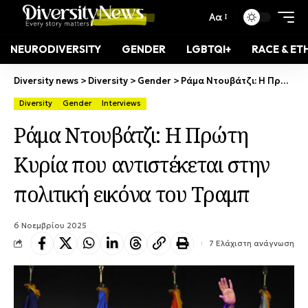
Αα
NEURODIVERSITY
GENDER
LGBTQI+
RACE & ET
Diversity news
>
Diversity
>
Gender
>
Ράμα Ντουβάτζι: Η Πρώτη Κυρία που αντιστέκεται στην πολιτική εικόνα του Τραμπ
Diversity
Gender
Interviews
Ράμα Ντουβάτζι: Η Πρώτη
Κυρία που αντιστέκεται στην
πολιτική εικόνα του Τραμπ
6 Νοεμβρίου 2025
7 Ελάχιστη ανάγνωση