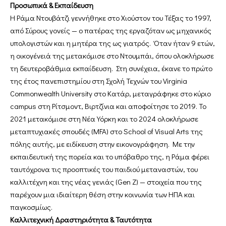
Προσωπικά & Εκπαίδευση
Η Ράμα Ντουβάτζι γεννήθηκε στο Χιούστον του Τέξας το 1997,
από Σύρους γονείς — ο πατέρας της εργαζόταν ως μηχανικός
υπολογιστών και η μητέρα της ως γιατρός. Όταν ήταν 9 ετών,
η οικογένειά της μετακόμισε στο Ντουμπάι, όπου ολοκλήρωσε
τη δευτεροβάθμια εκπαίδευση. Στη συνέχεια, έκανε το πρώτο
της έτος πανεπιστημίου στη Σχολή Τεχνών του Virginia
Commonwealth University στο Κατάρ, μεταγράφηκε στο κύριο
campus στη Ρίτσμοντ, Βιρτζίνια και αποφοίτησε το 2019. Το
2021 μετακόμισε στη Νέα Υόρκη και το 2024 ολοκλήρωσε
μεταπτυχιακές σπουδές (MFA) στο School of Visual Arts της
πόλης αυτής, με ειδίκευση στην εικονογράφηση. Με την
εκπαιδευτική της πορεία και το υπόβαθρο της, η Ράμα φέρει
ταυτόχρονα τις προοπτικές του παιδιού μεταναστών, του
καλλιτέχνη και της νέας γενιάς (Gen Z) — στοιχεία που της
παρέχουν μια ιδιαίτερη θέση στην κοινωνία των ΗΠΑ και
παγκοσμίως.
Καλλιτεχνική Δραστηριότητα & Ταυτότητα