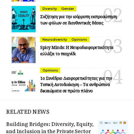
Diversity
Gender
Συζήτηση για την ισόρροπη εκπροσώπηση
των φύλων σε διευθυντικές θέσεις
Neurodiversity
Opinions
Spicy Minds: Η Νευροδιαφορετικότητα
αλλάζει το παιχνίδι
Opinions
1ο Συνέδριο Διαφορετικότητας για την
Τοπική Αυτοδιοίκηση – Τα ανθρώπινα
δικαιώματα σε πρώτο πλάνο
RELATED NEWS
Building Bridges: Diversity, Equity,
and Inclusion in the Private Sector