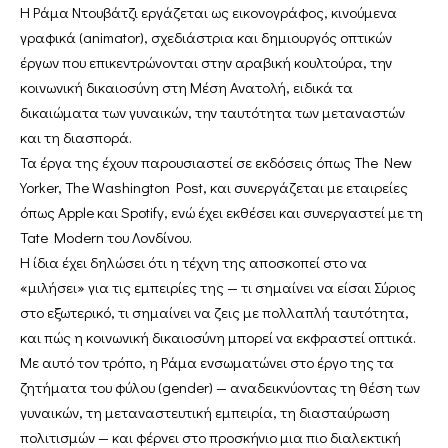
Η Ράμα Ντουβάτζι εργάζεται ως εικονογράφος, κινούμενα
γραφικά (animator), σχεδιάστρια και δημιουργός οπτικών
έργων που επικεντρώνονται στην αραβική κουλτούρα, την
κοινωνική δικαιοσύνη στη Μέση Ανατολή, ειδικά τα
δικαιώματα των γυναικών, την ταυτότητα των μεταναστών
και τη διασπορά.
Τα έργα της έχουν παρουσιαστεί σε εκδόσεις όπως The New
Yorker, The Washington Post, και συνεργάζεται με εταιρείες
όπως Apple και Spotify, ενώ έχει εκθέσει και συνεργαστεί με τη
Tate Modern του Λονδίνου.
Η ίδια έχει δηλώσει ότι η τέχνη της αποσκοπεί στο να
«μιλήσει» για τις εμπειρίες της — τι σημαίνει να είσαι Σύριος
στο εξωτερικό, τι σημαίνει να ζεις με πολλαπλή ταυτότητα,
και πώς η κοινωνική δικαιοσύνη μπορεί να εκφραστεί οπτικά.
Με αυτό τον τρόπο, η Ράμα ενσωματώνει στο έργο της τα
ζητήματα του φύλου (gender) — αναδεικνύοντας τη θέση των
γυναικών, τη μεταναστευτική εμπειρία, τη διασταύρωση
πολιτισμών — και φέρνει στο προσκήνιο μια πιο διαλεκτική