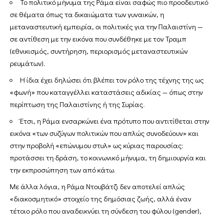
Το πολιτικό μήνυμα της Ράμα είναι σαφώς πιο προοδευτικό
σε θέματα όπως τα δικαιώματα των γυναικών, η
μεταναστευτική εμπειρία, οι πολιτικές για την Παλαιστίνη —
σε αντίθεση με την εικόνα που συνδέθηκε με τον Τραμπ
(εθνικισμός, συντήρηση, περιορισμός μεταναστευτικών
ρευμάτων).
Η ίδια έχει δηλώσει ότι βλέπει τον ρόλο της τέχνης της ως
«φωνή» που καταγγέλλει καταστάσεις αδικίας — όπως στην
περίπτωση της Παλαιστίνης ή της Συρίας.
Έτσι, η Ράμα ενσαρκώνει ένα πρότυπο που αντιτίθεται στην
εικόνα «των συζύγων πολιτικών που απλώς συνοδεύουν» και
στην προβολή «επώνυμου στυλ» ως κύριας παρουσίας:
προτάσσει τη δράση, το κοινωνικό μήνυμα, τη δημιουργία και
την εκπροσώπηση των από κάτω.
Με άλλα λόγια, η Ράμα Ντουβάτζι δεν αποτελεί απλώς
«διακοσμητικό» στοιχείο της δημόσιας ζωής, αλλά έναν
τέτοιο ρόλο που αναδεικνύει τη σύνδεση του φύλου (gender),