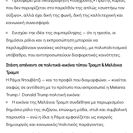
Προσφέρει μια σκιαγράφηση «σύγχρονης» Πρώτης Κυρίας
που δεν περιορίζεται στο παρελθόν της απλώς «συστήνω τον
σύζυγο», αλλά έχει δική της φωνή, δική της καλλιτεχνική και
κοινωνική συνεισφορά.
Ενισχύει την ιδέα της συμπερίληψης — ότι η ηγεσία, οι
δημόσιοι ρόλοι και η εκπροσώπηση μπορούν να
περιλαμβάνουν γυναίκες νεότερης γενιάς, με πολυπολιτισμικό
υπόβαθρο, που αντιπροσωπεύουν διαφορετικές κοινότητες.
Στάση απέναντι σε πολιτικά-εικόνα τύπου Τραμπ & Μελάνια
Τραμπ
Η Ράμα Ντουβάτζι — και το προφίλ που διαμορφώνει — κινείται
σαφώς σε αντίθεση με το πρότυπο που εκπροσωπεί η Melania
Trump / Donald Trump πολιτική εικόνα:
Η εικόνα της Μελάνια Τραμπ συνδέθηκε με περιωρισμένο
δημόσιο ρόλο της συζύγου, επώνυμη μόδα, στυλ και συμβολική
παρουσία — ενώ η ίδια η Ράμα εμφανίζεται ως ενεργός
δημιουργός και κοινωνικός/πολιτικός παράγοντας.