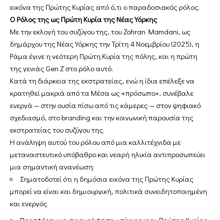
εικόνα της Πρώτης Κυρίας από ό,τι ο παραδοσιακός ρόλος.
Ο Ρόλος της ως Πρώτη Κυρία της Νέας Υόρκης
Με την εκλογή του συζύγου της, του Zohran Mamdani, ως
δημάρχου της Νέας Υόρκης την Τρίτη 4 Νοεμβρίου (2025), η
Ράμα έγινε η νεότερη Πρώτη Κυρία της πόλης, και η πρώτη
της γενιάς Gen Z στο ρόλο αυτό.
Κατά τη διάρκεια της εκστρατείας, ενώ η ίδια επέλεξε να
κρατηθεί μακριά από τα Μέσα ως «πρόσωπο», συνέβαλε
ενεργά — στην ουσία πίσω από τις κάμερες — στον ψηφιακό
σχεδιασμό, στο branding και την κοινωνική παρουσία της
εκστρατείας του συζύγου της.
Η ανάληψη αυτού του ρόλου από μια καλλιτέχνιδα με
μεταναστευτικό υπόβαθρο και νεαρή ηλικία αντιπροσωπεύει
μια σημαντική ανανέωση:
Σηματοδοτεί ότι η δημόσια εικόνα της Πρώτης Κυρίας
μπορεί να είναι και δημιουργική, πολιτικά συνειδητοποιημένη
και ενεργός.