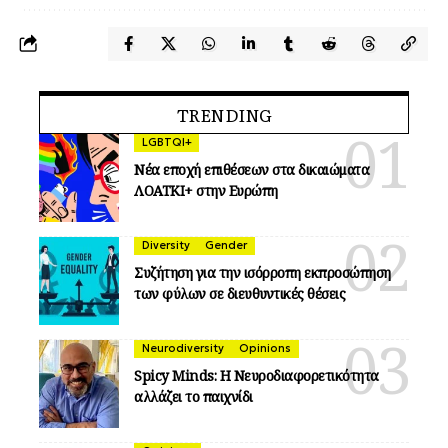
TRENDING
LGBTQI+
Νέα εποχή επιθέσεων στα δικαιώματα
ΛΟΑΤΚΙ+ στην Ευρώπη
Diversity
Gender
Συζήτηση για την ισόρροπη εκπροσώπηση
των φύλων σε διευθυντικές θέσεις
Neurodiversity
Opinions
Spicy Minds: Η Νευροδιαφορετικότητα
αλλάζει το παιχνίδι