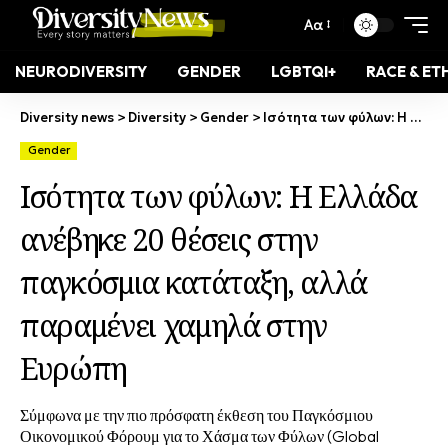
Αα
NEURODIVERSITY
GENDER
LGBTQI+
RACE & ET
Diversity news
>
Diversity
>
Gender
>
Ισότητα των φύλων: Η Ελλάδα ανέβηκε 20 θέσεις στην παγκόσμια κατάταξη, αλλά παραμένει χαμηλά στην Ευρώπη
Gender
Ισότητα των φύλων: Η Ελλάδα
ανέβηκε 20 θέσεις στην
παγκόσμια κατάταξη, αλλά
παραμένει χαμηλά στην
Ευρώπη
Σύμφωνα με την πιο πρόσφατη έκθεση του Παγκόσμιου
Οικονομικού Φόρουμ για το Χάσμα των Φύλων (Global