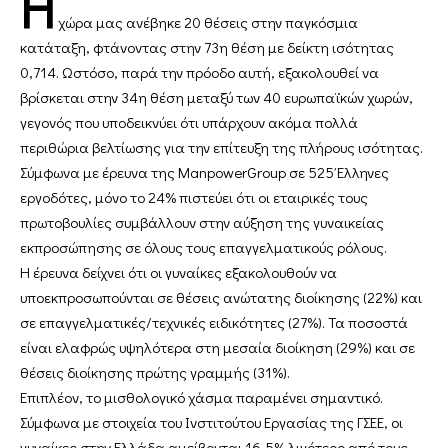
Η
χώρα μας ανέβηκε 20 θέσεις στην παγκόσμια
κατάταξη, φτάνοντας στην 73η θέση με δείκτη ισότητας
0,714. Ωστόσο, παρά την πρόοδο αυτή, εξακολουθεί να
βρίσκεται στην 34η θέση μεταξύ των 40 ευρωπαϊκών χωρών,
γεγονός που υποδεικνύει ότι υπάρχουν ακόμα πολλά
περιθώρια βελτίωσης για την επίτευξη της πλήρους ισότητας.
Σύμφωνα με έρευνα της ManpowerGroup σε 525 Έλληνες
εργοδότες, μόνο το 24% πιστεύει ότι οι εταιρικές τους
πρωτοβουλίες συμβάλλουν στην αύξηση της γυναικείας
εκπροσώπησης σε όλους τους επαγγελματικούς ρόλους.
Η έρευνα δείχνει ότι οι γυναίκες εξακολουθούν να
υποεκπροσωπούνται σε θέσεις ανώτατης διοίκησης (22%) και
σε επαγγελματικές/τεχνικές ειδικότητες (27%). Τα ποσοστά
είναι ελαφρώς υψηλότερα στη μεσαία διοίκηση (29%) και σε
θέσεις διοίκησης πρώτης γραμμής (31%).
Επιπλέον, το μισθολογικό χάσμα παραμένει σημαντικό.
Σύμφωνα με στοιχεία του Ινστιτούτου Εργασίας της ΓΣΕΕ, οι
γυναίκες στην Ελλάδα αμείβονται 16,5% λιγότερο από τους