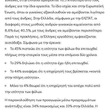
άνδρες για την ίδια εργασία. Το ίδιο ισχύει και στην Ευρωπαϊκή
Ένωση, όπου οι γυναίκες εξακολουθούν να αμείβονται λιγότερο
από τους άνδρες. Στην Ελλάδα, σύμφωνα με την ΕΛΣΤΑΤ, οι
διαφορές στους μισθούς ανδρών-γυναικών κυμαίνονται από
8,6% έως 40,5%, με τους άνδρες να αμείβονται περισσότερο.
Παρά τις προκλήσεις, οι Έλληνες εργοδότες εμφανίζονται
αισιόδοξοι. Σύμφωνα με την έρευνα:
Το 45% πιστεύει ότι η ισότητα των φύλων θα επιτευχθεί
πλήρως στην εταιρεία τους μέσα στα επόμενα δύο χρόνια.
Το 29% δηλώνει ότι η ισότητα έχει ήδη επιτευχθεί.
Το 44% αναφέρει ότι η επιχείρησή τους βρίσκεται «κοντά
στην πλήρη ισότητα».
Μόνο το 4% θεωρεί ότι η επιχείρησή του απέχει πολύ από
την ισότητα των φύλων.
Η παρακολούθηση των προαγωγών μέσω προγραμμάτων
ανάπτυξης είναι 34% παγκοσμίως και 33% στην Ελλάδα. Η