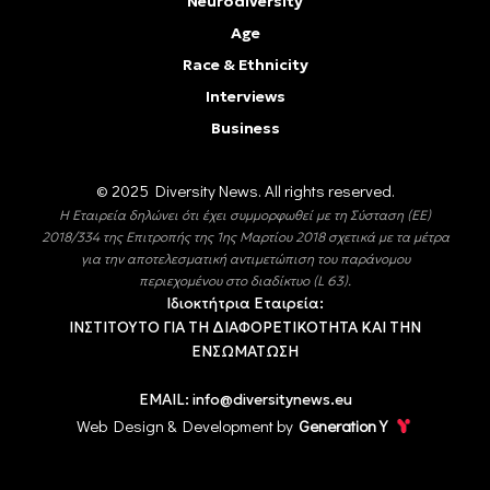
Neurodiversity
Age
Race & Ethnicity
Interviews
Business
© 2025 Diversity Νews. All rights reserved.
Η Εταιρεία δηλώνει ότι έχει συμμορφωθεί με τη Σύσταση (ΕΕ)
2018/334 της Επιτροπής της 1ης Μαρτίου 2018 σχετικά με τα μέτρα
για την αποτελεσματική αντιμετώπιση του παράνομου
περιεχομένου στο διαδίκτυο (L 63).
Ιδιοκτήτρια Εταιρεία:
ΙΝΣΤΙΤΟΥΤΟ ΓΙΑ ΤΗ ΔΙΑΦΟΡΕΤΙΚΟΤΗΤΑ ΚΑΙ ΤΗΝ
ΕΝΣΩΜΑΤΩΣΗ
EMAIL:
info@diversitynews.eu
Web Design & Development by
Generation Y