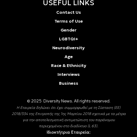
USEFUL LINKS
Contact Us
Terms of Use
Gender
LGBTQI+
Neurodiversity
Age
Race & Ethnicity
Interviews
Business
© 2025 Diversity Νews. All rights reserved.
Η Εταιρεία δηλώνει ότι έχει συμμορφωθεί με τη Σύσταση (ΕΕ)
2018/334 της Επιτροπής της 1ης Μαρτίου 2018 σχετικά με τα μέτρα
για την αποτελεσματική αντιμετώπιση του παράνομου
περιεχομένου στο διαδίκτυο (L 63).
Ιδιοκτήτρια Εταιρεία: