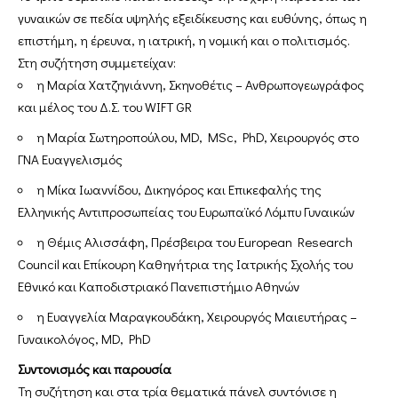
γυναικών σε πεδία υψηλής εξειδίκευσης και ευθύνης, όπως η
επιστήμη, η έρευνα, η ιατρική, η νομική και ο πολιτισμός.
Στη συζήτηση συμμετείχαν:
η Μαρία Χατζηγιάννη, Σκηνοθέτις – Ανθρωπογεωγράφος
και μέλος του Δ.Σ. του WIFT GR
η Μαρία Σωτηροπούλου, MD, MSc, PhD, Χειρουργός στο
ΓΝΑ Ευαγγελισμός
η Μίκα Ιωαννίδου, Δικηγόρος και Επικεφαλής της
Ελληνικής Αντιπροσωπείας του Ευρωπαϊκό Λόμπυ Γυναικών
η Θέμις Αλισσάφη, Πρέσβειρα του European Research
Council και Επίκουρη Καθηγήτρια της Ιατρικής Σχολής του
Εθνικό και Καποδιστριακό Πανεπιστήμιο Αθηνών
η Ευαγγελία Μαραγκουδάκη, Χειρουργός Μαιευτήρας –
Γυναικολόγος, MD, PhD
Συντονισμός και παρουσία
Τη συζήτηση και στα τρία θεματικά πάνελ συντόνισε η