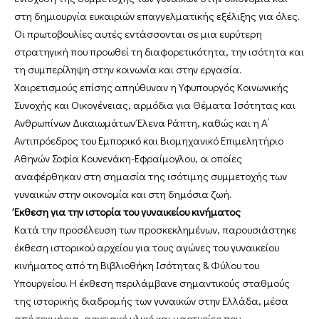
στη δημιουργία ευκαιριών επαγγελματικής εξέλιξης για όλες.
Οι πρωτοβουλίες αυτές εντάσσονται σε μια ευρύτερη
στρατηγική που προωθεί τη διαφορετικότητα, την ισότητα και
τη συμπερίληψη στην κοινωνία και στην εργασία.
Χαιρετισμούς επίσης απηύθυναν η Υφυπουργός Κοινωνικής
Συνοχής και Οικογένειας, αρμόδια για Θέματα Ισότητας και
Ανθρωπίνων Δικαιωμάτων Έλενα Ράπτη, καθώς και η Α’
Αντιπρόεδρος του Εμπορικό και Βιομηχανικό Επιμελητήριο
Αθηνών Σοφία Κουνενάκη-Εφραίμογλου, οι οποίες
αναφέρθηκαν στη σημασία της ισότιμης συμμετοχής των
γυναικών στην οικονομία και στη δημόσια ζωή.
Έκθεση για την ιστορία του γυναικείου κινήματος
Κατά την προσέλευση των προσκεκλημένων, παρουσιάστηκε
έκθεση ιστορικού αρχείου για τους αγώνες του γυναικείου
κινήματος από τη Βιβλιοθήκη Ισότητας & Φύλου του
Υπουργείου. Η έκθεση περιλάμβανε σημαντικούς σταθμούς
της ιστορικής διαδρομής των γυναικών στην Ελλάδα, μέσα
από τεκμήρια, αρχειακό υλικό και μαρτυρίες που