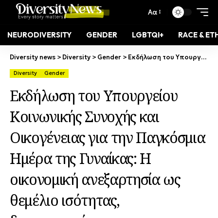
Αα
NEURODIVERSITY
GENDER
LGBTQI+
RACE & ET
Diversity news
>
Diversity
>
Gender
>
Εκδήλωση του Υπουργείου Κοινωνικής Συνοχής και Οικογένειας για την Παγκόσμια Ημέρα της Γυναίκας: Η οικονομική ανεξαρτησία ως θεμέλιο ισότητας, διαφορετικότητας και συμπερίληψης
Diversity
Gender
Εκδήλωση του Υπουργείου
Κοινωνικής Συνοχής και
Οικογένειας για την Παγκόσμια
Ημέρα της Γυναίκας: Η
οικονομική ανεξαρτησία ως
θεμέλιο ισότητας,