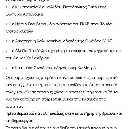
η Κωνσταντία Δημογλίδου, Εκπρόσωπος Τύπου της
Ελληνική Αστυνομία
η Νάσια Γκουβέρου, διασώστρια του ΕΚΑΒ στον Τομέα
Μοτοσικλετών
η Αικατερίνη Καλιμαγκίνα, οδηγός της Ομάδας ΔΙ.ΑΣ.
η Αλεξία Γιατζόγλου, χειρίστρια ανυψωτικού μηχανήματος
του Δήμος Χαλανδρίου
η Κατερίνα Συνοδινού, οδηγός συρμών Μετρό
Οι συμμετέχουσες μοιράστηκαν προσωπικές εμπειρίες από
την επαγγελματική τους πορεία, τονίζοντας ότι η παρουσία
των γυναικών σε τέτοιους χώρους αποτελεί σημαντικό βήμα
για την κατάρριψη στερεοτύπων και την ενίσχυση της
ισότητας.
Τρίτο θεματικό πάνελ: Γυναίκες στην επιστήμη, την έρευνα και
τη δημιουργία
Το τρίτο θεματικό πάνελ ανέδειξε την ισχυρή παρουσία των