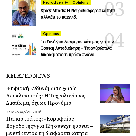
Neurodiversity
Opinions
Spicy Minds: Η Νευροδιαφορετικότητα
αλλάζει το παιχνίδι
Opinions
1ο Συνέδριο Διαφορετικότητας για την
Τοπική Αυτοδιοίκηση – Τα ανθρώπινα
δικαιώματα σε πρώτο πλάνο
RELATED NEWS
Ψηφιακή Ενδυνάμωση χωρίς
Αποκλεισμούς: Η Τεχνολογία ως
Δικαίωμα, όχι ως Προνόμιο
27 Ιανουαρίου 2026
Παπαστράτος: «Κορυφαίος
Εργοδότης» για 12η συνεχή χρονιά –
με επίκεντρο τη διαφορετικότητα