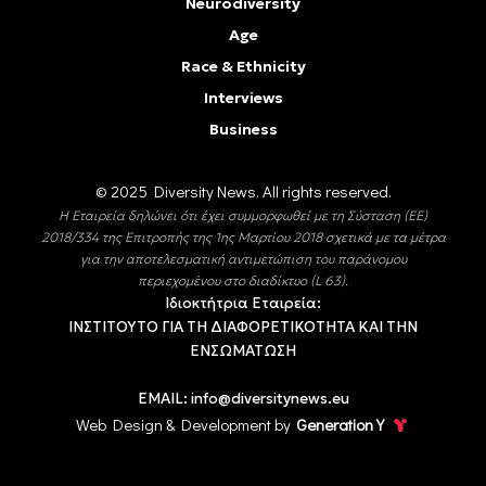
Neurodiversity
Age
Race & Ethnicity
Interviews
Business
© 2025 Diversity Νews. All rights reserved.
Η Εταιρεία δηλώνει ότι έχει συμμορφωθεί με τη Σύσταση (ΕΕ)
2018/334 της Επιτροπής της 1ης Μαρτίου 2018 σχετικά με τα μέτρα
για την αποτελεσματική αντιμετώπιση του παράνομου
περιεχομένου στο διαδίκτυο (L 63).
Ιδιοκτήτρια Εταιρεία:
ΙΝΣΤΙΤΟΥΤΟ ΓΙΑ ΤΗ ΔΙΑΦΟΡΕΤΙΚΟΤΗΤΑ ΚΑΙ ΤΗΝ
ΕΝΣΩΜΑΤΩΣΗ
EMAIL:
info@diversitynews.eu
Web Design & Development by
Generation Y