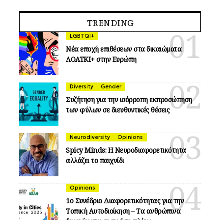
TRENDING
LGBTQI+
Νέα εποχή επιθέσεων στα δικαιώματα
ΛΟΑΤΚΙ+ στην Ευρώπη
Diversity
Gender
Συζήτηση για την ισόρροπη εκπροσώπηση
των φύλων σε διευθυντικές θέσεις
Neurodiversity
Opinions
Spicy Minds: Η Νευροδιαφορετικότητα
αλλάζει το παιχνίδι
Opinions
1ο Συνέδριο Διαφορετικότητας για την
Τοπική Αυτοδιοίκηση – Τα ανθρώπινα