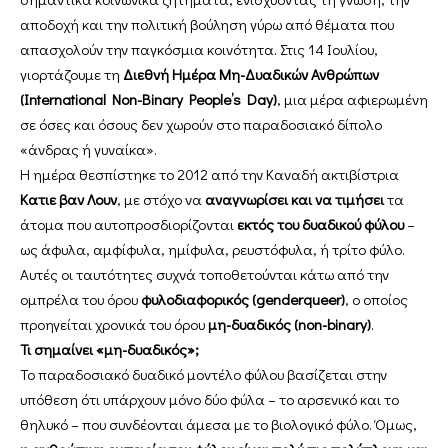
αποδοχή και την πολιτική βούληση γύρω από θέματα που
απασχολούν την παγκόσμια κοινότητα. Στις 14 Ιουλίου,
γιορτάζουμε τη
Διεθνή Ημέρα Μη-Δυαδικών Ανθρώπων
(International Non-Binary People’s Day)
, μια μέρα αφιερωμένη
σε όσες και όσους δεν χωρούν στο παραδοσιακό δίπολο
«άνδρας ή γυναίκα».
Η ημέρα θεσπίστηκε το 2012 από την Καναδή ακτιβίστρια
Kατιε βαν Λουν
, με στόχο να
αναγνωρίσει και να τιμήσει
τα
άτομα που αυτοπροσδιορίζονται
εκτός του δυαδικού φύλου
–
ως άφυλα, αμφίφυλα, ημίφυλα, ρευστόφυλα, ή τρίτο φύλο.
Αυτές οι ταυτότητες συχνά τοποθετούνται κάτω από την
ομπρέλα του όρου
φυλοδιαφορικός (genderqueer)
, ο οποίος
προηγείται χρονικά του όρου
μη-δυαδικός (non-binary)
.
Τι σημαίνει «μη-δυαδικός»;
Το παραδοσιακό δυαδικό μοντέλο φύλου βασίζεται στην
υπόθεση ότι υπάρχουν μόνο δύο φύλα – το αρσενικό και το
θηλυκό – που συνδέονται άμεσα με το βιολογικό φύλο. Όμως,