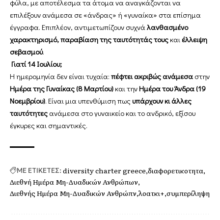
φύλα, με αποτέλεσμα τα άτομα να αναγκάζονται να
επιλέξουν ανάμεσα σε «άνδρας» ή «γυναίκα» στα επίσημα
έγγραφα. Επιπλέον, αντιμετωπίζουν συχνά
λανθασμένο
χαρακτηρισμό, παραβίαση της ταυτότητάς τους
και
έλλειψη
σεβασμού
.
Γιατί 14 Ιουλίου;
Η ημερομηνία δεν είναι τυχαία:
πέφτει ακριβώς ανάμεσα
στην
Ημέρα της Γυναίκας (8 Μαρτίου)
και την
Ημέρα του Άνδρα (19
Νοεμβρίου)
. Είναι μια υπενθύμιση πως
υπάρχουν κι άλλες
ταυτότητες
ανάμεσα στο γυναικείο και το ανδρικό, εξίσου
έγκυρες και σημαντικές.
diversity charter greece
διαφορετικοτητα
ΜΕ ΕΤΙΚΕΤΕΣ:
Διεθνή Ημέρα Μη-Δυαδικών Ανθρώπων
Διεθνής Ημέρα Μη-Δυαδικών Ανθρώπν
λοατκι+
συμπερίληψη