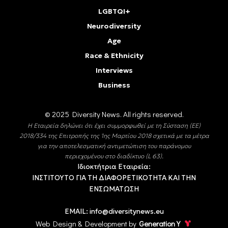
LGBTQI+
Neurodiversity
Age
Race & Ethnicity
Interviews
Business
© 2025 Diversity Νews. All rights reserved.
Η Εταιρεία δηλώνει ότι έχει συμμορφωθεί με τη Σύσταση (ΕΕ)
2018/334 της Επιτροπής της 1ης Μαρτίου 2018 σχετικά με τα μέτρα
για την αποτελεσματική αντιμετώπιση του παράνομου
περιεχομένου στο διαδίκτυο (L 63).
Ιδιοκτήτρια Εταιρεία:
ΙΝΣΤΙΤΟΥΤΟ ΓΙΑ ΤΗ ΔΙΑΦΟΡΕΤΙΚΟΤΗΤΑ ΚΑΙ ΤΗΝ
ΕΝΣΩΜΑΤΩΣΗ
EMAIL:
info@diversitynews.eu
Web Design & Development by
Generation Y