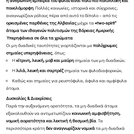
η ανθρώπινη εμπειρία του φύλου είναι πολύ πιο πολύπλοκη και
ποικιλόμορφη
. Πολλές κοινωνίες, ιστορικά και σύγχρονες,
αναγνωρίζουν ρόλους πέρα από αυτό το δίπολο – από τις
ορκισμένες παρθένες της Αλβανίας
μέχρι τα
«two-spirit"
άτομα των ιθαγενών πολιτισμών της Βόρειας Αμερικής
.
Υπερηφάνεια σε όλα τα χρώματα
Οι μη-δυαδικές ταυτότητες γιορτάζονται με
πολύχρωμες
σημαίες υπερηφάνειας
, όπως:
Η
κίτρινη, λευκή, μοβ και μαύρη
σημαία των μη-δυαδικών,
Η
λιλά, λευκή και σαρτρέζ
σημαία των φυλοδιαφορικών,
Καθώς και σημαίες για ρευστόφυλα, άφυλα και αμφίφυλα
άτομα.
Δυσκολίες & Διακρίσεις
Παρά την αυξανόμενη ορατότητα, τα μη-δυαδικά άτομα
εξακολουθούν να αντιμετωπίζουν
κοινωνική αμφισβήτηση,
νομική αορατότητα και λεκτική ή θεσμική βία
. Τα
περισσότερα κράτη
δεν αναγνωρίζουν νομικά
τα μη-δυαδικά