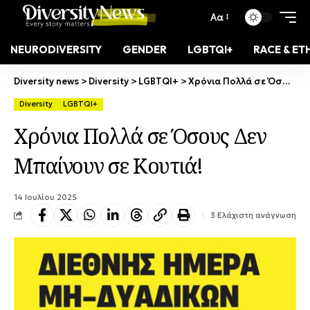
Αα
NEURODIVERSITY
GENDER
LGBTQI+
RACE & ET
Diversity news
>
Diversity
>
LGBTQI+
>
Χρόνια Πολλά σε Όσους Δεν Μπαίνουν σε Κουτιά!
Diversity
LGBTQI+
Χρόνια Πολλά σε Όσους Δεν
Μπαίνουν σε Κουτιά!
14 Ιουλίου 2025
3 Ελάχιστη ανάγνωση