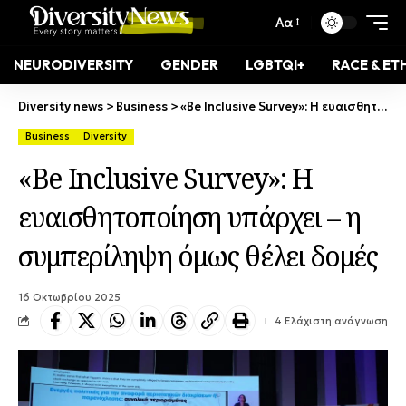
Αα
NEURODIVERSITY
GENDER
LGBTQI+
RACE & ET
Diversity news
>
Business
>
«Be Inclusive Survey»: Η ευαισθητοποίηση υπάρχει – η συμπερίληψη όμως θέλει δομές
Business
Diversity
«Be Inclusive Survey»: Η
ευαισθητοποίηση υπάρχει – η
συμπερίληψη όμως θέλει δομές
16 Οκτωβρίου 2025
4 Ελάχιστη ανάγνωση