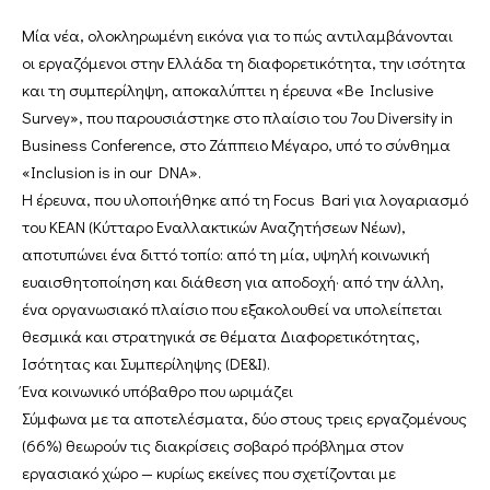
Μία νέα, ολοκληρωμένη εικόνα για το πώς αντιλαμβάνονται
οι εργαζόμενοι στην Ελλάδα τη διαφορετικότητα, την ισότητα
και τη συμπερίληψη, αποκαλύπτει η έρευνα «Be Inclusive
Survey», που παρουσιάστηκε στο πλαίσιο του 7ου Diversity in
Business Conference, στο Ζάππειο Μέγαρο, υπό το σύνθημα
«Inclusion is in our DNA».
Η έρευνα, που υλοποιήθηκε από τη Focus Bari για λογαριασμό
του ΚΕΑΝ (Κύτταρο Εναλλακτικών Αναζητήσεων Νέων),
αποτυπώνει ένα διττό τοπίο: από τη μία, υψηλή κοινωνική
ευαισθητοποίηση και διάθεση για αποδοχή· από την άλλη,
ένα οργανωσιακό πλαίσιο που εξακολουθεί να υπολείπεται
θεσμικά και στρατηγικά σε θέματα Διαφορετικότητας,
Ισότητας και Συμπερίληψης (DE&I).
Ένα κοινωνικό υπόβαθρο που ωριμάζει
Σύμφωνα με τα αποτελέσματα, δύο στους τρεις εργαζομένους
(66%) θεωρούν τις διακρίσεις σοβαρό πρόβλημα στον
εργασιακό χώρο — κυρίως εκείνες που σχετίζονται με