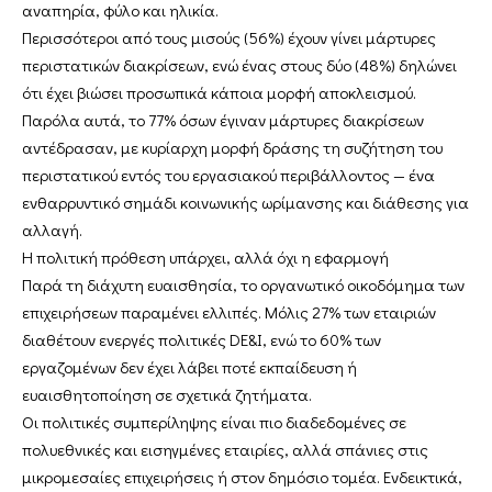
αναπηρία, φύλο και ηλικία.
Περισσότεροι από τους μισούς (56%) έχουν γίνει μάρτυρες
περιστατικών διακρίσεων, ενώ ένας στους δύο (48%) δηλώνει
ότι έχει βιώσει προσωπικά κάποια μορφή αποκλεισμού.
Παρόλα αυτά, το 77% όσων έγιναν μάρτυρες διακρίσεων
αντέδρασαν, με κυρίαρχη μορφή δράσης τη συζήτηση του
περιστατικού εντός του εργασιακού περιβάλλοντος — ένα
ενθαρρυντικό σημάδι κοινωνικής ωρίμανσης και διάθεσης για
αλλαγή.
Η πολιτική πρόθεση υπάρχει, αλλά όχι η εφαρμογή
Παρά τη διάχυτη ευαισθησία, το οργανωτικό οικοδόμημα των
επιχειρήσεων παραμένει ελλιπές. Μόλις 27% των εταιριών
διαθέτουν ενεργές πολιτικές DE&I, ενώ το 60% των
εργαζομένων δεν έχει λάβει ποτέ εκπαίδευση ή
ευαισθητοποίηση σε σχετικά ζητήματα.
Οι πολιτικές συμπερίληψης είναι πιο διαδεδομένες σε
πολυεθνικές και εισηγμένες εταιρίες, αλλά σπάνιες στις
μικρομεσαίες επιχειρήσεις ή στον δημόσιο τομέα. Ενδεικτικά,