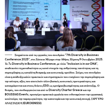
Στιγμιότυπο από τις εργασίες του συνεδρίου "7th Diversity in Businnes
Conference 2025", στο Ζάππειο Μέγαρο στην Αθήνα, Πέμπτη 9 Οκτωβρίου 2025.
Το 7ο Diversity in Business Conference, με τίτλο "Inclusion is in our DNA",
αναδεικνύει τη μοναδικότητα ως κοινό στοιχείο της ανθρώπινης ταυτότητας και τη
συμπερίληψη ως καταλύτη θεσμικής και κοινωνικής προόδου. Στόχος του συνεδρίου
είναι η ανάδειξη καλών πρακτικών και στρατηγικών που ενισχύουν την συμπερίληψη και
την ισότητα, αξίες που αποτελούν πλέον βασικές κοινωνικές προτεραιότητες και
καταγράφονται και στους δείκτες ESG ως κριτήρια βιωσιμότητας και ανάπτυξης. Ο
θεσμός, που συνδιοργανώνεται από το Diversity Charter Greece και την
BOUSSIAS Events, προσφέρει πρακτικά εργαλεία που ενδυναμώνουν την εργασιακή
κουλτούρα, την παραγωγικότητα, την καινοτομία και την κοινωνική συνοχή. (ΑΡΓΥΡΩ
ΑΝΑΣΤΑΣΙΟΥ/EUROKINISSI)