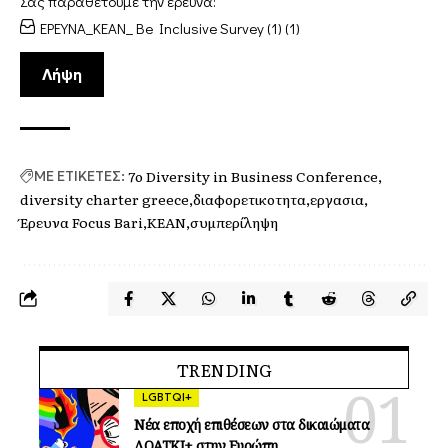
Σας παραθέτουμε την έρευνα:
ΕΡΕΥΝΑ_ΚΕΑΝ_ Be Inclusive Survey (1) (1)
Λήψη
7ο Diversity in Business Conference
ΜΕ ΕΤΙΚΕΤΕΣ:
diversity charter greece
διαφορετικοτητα
εργασια
Έρευνα Focus Bari
ΚΕΑΝ
συμπερίληψη
TRENDING
LGBTQI+
Νέα εποχή επιθέσεων στα δικαιώματα
ΛΟΑΤΚΙ+ στην Ευρώπη