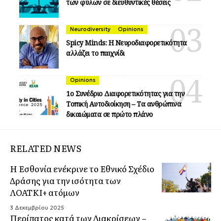
των φύλων σε διευθυντικές θέσεις
Neurodiversity
Opinions
Spicy Minds: Η Νευροδιαφορετικότητα
αλλάζει το παιχνίδι
Opinions
1ο Συνέδριο Διαφορετικότητας για την
Τοπική Αυτοδιοίκηση – Τα ανθρώπινα
δικαιώματα σε πρώτο πλάνο
RELATED NEWS
Η Εσθονία ενέκρινε το Εθνικό Σχέδιο
Δράσης για την ισότητα των
ΛΟΑΤΚΙ+ ατόμων
3 Δεκεμβρίου 2025
Περίπατος κατά των Διακρίσεων –