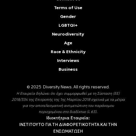
Terms of Use
Gender
LGBTQI+
Neurodiversity
Age
Race & Ethnicity
Interviews
Business
© 2025 Diversity Νews. All rights reserved.
Η Εταιρεία δηλώνει ότι έχει συμμορφωθεί με τη Σύσταση (ΕΕ)
2018/334 της Επιτροπής της 1ης Μαρτίου 2018 σχετικά με τα μέτρα
για την αποτελεσματική αντιμετώπιση του παράνομου
περιεχομένου στο διαδίκτυο (L 63).
Ιδιοκτήτρια Εταιρεία:
ΙΝΣΤΙΤΟΥΤΟ ΓΙΑ ΤΗ ΔΙΑΦΟΡΕΤΙΚΟΤΗΤΑ ΚΑΙ ΤΗΝ
ΕΝΣΩΜΑΤΩΣΗ