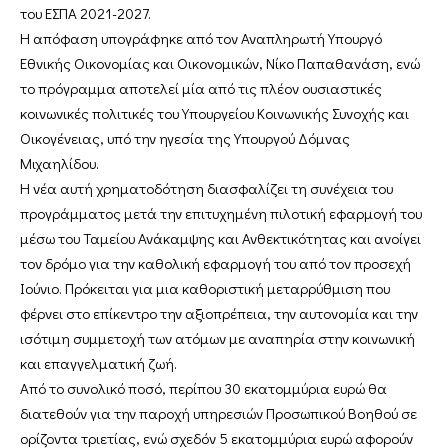
του ΕΣΠΑ 2021-2027.
Η απόφαση υπογράφηκε από τον Αναπληρωτή Υπουργό
Εθνικής Οικονομίας και Οικονομικών, Νίκο Παπαθανάση, ενώ
το πρόγραμμα αποτελεί μία από τις πλέον ουσιαστικές
κοινωνικές πολιτικές του Υπουργείου Κοινωνικής Συνοχής και
Οικογένειας, υπό την ηγεσία της Υπουργού Δόμνας
Μιχαηλίδου.
Η νέα αυτή χρηματοδότηση διασφαλίζει τη συνέχεια του
προγράμματος μετά την επιτυχημένη πιλοτική εφαρμογή του
μέσω του Ταμείου Ανάκαμψης και Ανθεκτικότητας και ανοίγει
τον δρόμο για την καθολική εφαρμογή του από τον προσεχή
Ιούνιο. Πρόκειται για μια καθοριστική μεταρρύθμιση που
φέρνει στο επίκεντρο την αξιοπρέπεια, την αυτονομία και την
ισότιμη συμμετοχή των ατόμων με αναπηρία στην κοινωνική
και επαγγελματική ζωή.
Από το συνολικό ποσό, περίπου 30 εκατομμύρια ευρώ θα
διατεθούν για την παροχή υπηρεσιών Προσωπικού Βοηθού σε
ορίζοντα τριετίας, ενώ σχεδόν 5 εκατομμύρια ευρώ αφορούν