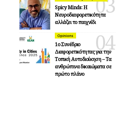
Spicy Minds: Η
Νευροδιαφορετικότητα
αλλάζει το παιχνίδι
Opinions
1ο Συνέδριο
Διαφορετικότητας για την
Τοπική Αυτοδιοίκηση – Τα
ανθρώπινα δικαιώματα σε
πρώτο πλάνο