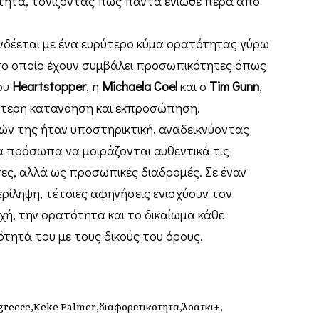
ότητα, τονίζοντας πως πάντα ένιωθε πέρα από
νδέεται με ένα ευρύτερο κύμα ορατότητας γύρω
το οποίο έχουν συμβάλει προσωπικότητες όπως
ου
Heartstopper
, η
Michaela Coel
και ο
Tim Gunn
,
ότερη κατανόηση και εκπροσώπηση.
ν της ήταν υποστηρικτική, αναδεικνύοντας
α πρόσωπα να μοιράζονται αυθεντικά τις
έτες, αλλά ως προσωπικές διαδρομές. Σε έναν
ρίληψη, τέτοιες αφηγήσεις ενισχύουν τον
ή, την ορατότητα και το δικαίωμα κάθε
ότητά του με τους δικούς του όρους.
 greece
Keke Palmer
διαφορετικοτητα
λοατκι+