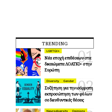
TRENDING
LGBTQI+
Νέα εποχή επιθέσεων στα
δικαιώματα ΛΟΑΤΚΙ+ στην
Ευρώπη
Diversity
Gender
Συζήτηση για την ισόρροπη
εκπροσώπηση των φύλων
σε διευθυντικές θέσεις
Neurodiversity
Opinions