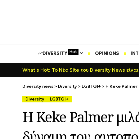
Hot
DIVERSITY
OPINIONS
IN
What's Hot: Το Νέο Site του Diversity News είναι
Diversity news
>
Diversity
>
LGBTQI+
>
Η Keke Palmer 
Diversity
LGBTQI+
Η Keke Palmer μιλά
δύναμη του αυτοπρ