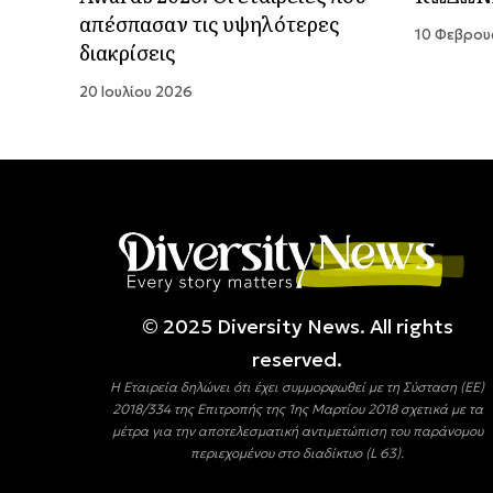
απέσπασαν τις υψηλότερες
10 Φεβρου
διακρίσεις
20 Ιουλίου 2026
© 2025 Diversity Νews. All rights
reserved.
Η Εταιρεία δηλώνει ότι έχει συμμορφωθεί με τη Σύσταση (ΕΕ)
2018/334 της Επιτροπής της 1ης Μαρτίου 2018 σχετικά με τα
μέτρα για την αποτελεσματική αντιμετώπιση του παράνομου
περιεχομένου στο διαδίκτυο (L 63).