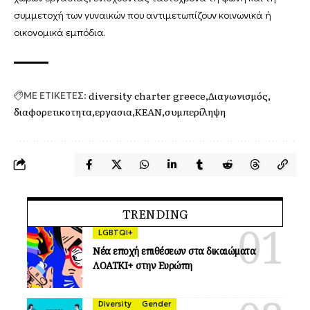
συμμετοχή των γυναικών που αντιμετωπίζουν κοινωνικά ή
οικονομικά εμπόδια.
diversity charter greece
Διαγωνισμός
ΜΕ ΕΤΙΚΕΤΕΣ:
διαφορετικοτητα
εργασια
ΚΕΑΝ
συμπερίληψη
TRENDING
LGBTQI+
Νέα εποχή επιθέσεων στα δικαιώματα
ΛΟΑΤΚΙ+ στην Ευρώπη
Diversity
Gender