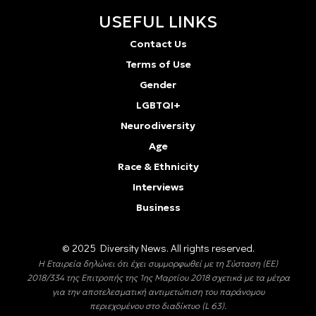
USEFUL LINKS
Contact Us
Terms of Use
Gender
LGBTQI+
Neurodiversity
Age
Race & Ethnicity
Interviews
Business
© 2025 Diversity Νews. All rights reserved.
Η Εταιρεία δηλώνει ότι έχει συμμορφωθεί με τη Σύσταση (ΕΕ)
2018/334 της Επιτροπής της 1ης Μαρτίου 2018 σχετικά με τα μέτρα
για την αποτελεσματική αντιμετώπιση του παράνομου
περιεχομένου στο διαδίκτυο (L 63).