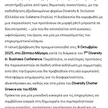
υποστήριξη μέσα από τρεις θεματικές συναντήσεις, με την
καθοδήγηση εξειδικευμένων φορέων Diversity & Inclusion
(Ελλάδα) και Soleterre (Ιταλία). Η διαδικασία θα κορυφωθεί με
μια παρουσίαση των προτάσεων σε μορφή pitch μπροστά σε
δύο επιτροπές — μία που θα αποτελείται από γυναίκες-
ωφελούμενες του έργου, και μία με επαγγελματίες του
επιχειρηματικού κόσμου.
Η τελική βράβευση θα πραγματοποιηθεί στις
9 Οκτωβρίου
ου
2025, στο Ζάππειο Μέγαρο,
κατά τη διάρκεια του
7
Diversity
in Business Conference
. Παράλληλα, οι καλύτερες προτάσεις
θα παρουσιαστούν σε διεθνή online εκδήλωση με συμμετοχές
από όλη την Ευρώπη και θα προβληθούν στη νέα ευρωπαϊκή
πλατφόρμα ενημέρωσης για τη διαφορετικότητα,
diversitynews.eu, καθώς και στα μέσα του
Diversity Charter
Greece και του ΚΕΑΝ.
Πρόκειται για μία μοναδική ευκαιρία για τις επιχειρήσεις να
συμβάλουν ενεργά στη δημιουργία πιο συμπεριληπτικών
χώρων εργασίας, ενισχύοντας ταυτόχρονα τη φωνή και τη