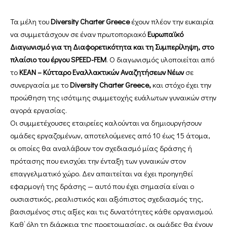
Τα μέλη του
Diversity Charter Greece
έχουν πλέον την ευκαιρία
να συμμετάσχουν σε έναν πρωτοποριακό
Ευρωπαϊκό
Διαγωνισμό για τη Διαφορετικότητα και τη Συμπερίληψη, στο
πλαίσιο του έργου SPEED-FEM
. Ο διαγωνισμός υλοποιείται από
το
ΚΕΑΝ – Κύτταρο Εναλλακτικών Αναζητήσεων Νέων
σε
συνεργασία με το
Diversity Charter Greece,
και στόχο έχει την
προώθηση της ισότιμης συμμετοχής ευάλωτων γυναικών στην
αγορά εργασίας.
Οι συμμετέχουσες εταιρείες καλούνται να δημιουργήσουν
ομάδες εργαζομένων, αποτελούμενες από 10 έως 15 άτομα,
οι οποίες θα αναλάβουν τον σχεδιασμό μίας δράσης ή
πρότασης που ενισχύει την ένταξη των γυναικών στον
επαγγελματικό χώρο. Δεν απαιτείται να έχει προηγηθεί
εφαρμογή της δράσης — αυτό που έχει σημασία είναι ο
ουσιαστικός, ρεαλιστικός και αξιόπιστος σχεδιασμός της,
βασισμένος στις αξίες και τις δυνατότητες κάθε οργανισμού.
Καθ’ όλη τη διάρκεια της προετοιμασίας, οι ομάδες θα έχουν