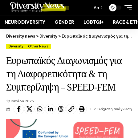
Αα
NEURODIVERSITY
GENDER
LGBTQI+
RACE & ET
Diversity news
>
Diversity
>
Ευρωπαϊκός Διαγωνισμός για τη Διαφορετικότητα & τη Συμπερίληψη – SPEED-FEM
Diversity
Other News
Ευρωπαϊκός Διαγωνισμός για
τη Διαφορετικότητα & τη
Συμπερίληψη – SPEED-FEM
19 Ιουνίου 2025
2 Ελάχιστη ανάγνωση