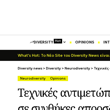
Hot
DIVERSITY
OPINIONS
IN
What's Hot: Το Νέο Site του Diversity News είναι
Diversity news
>
Diversity
>
Neurodiversity
>
Τεχνικές
Neurodiversity
Opinions
Τεχνικές αντιμετώ
σε συνθήκες απρο