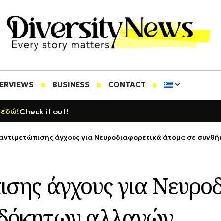
TERVIEWS
BUSINESS
CONTACT
Check it out!
 εδώ!
 αντιμετώπισης άγχους για Νευροδιαφορετικά άτομα σε συν
πισης άγχους για Νευρο
σδόκητων αλλαγών