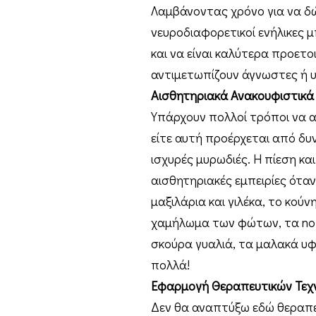
Λαμβάνοντας χρόνο για να δ
νευροδιαφορετικοί ενήλικες 
και να είναι καλύτερα προετοι
αντιμετωπίζουν άγνωστες ή υ
Αισθητηριακά Ανακουφιστικά
Υπάρχουν πολλοί τρόποι να α
είτε αυτή προέρχεται από δυ
ισχυρές μυρωδιές. Η πίεση κ
αισθητηριακές εμπειρίες ότ
μαξιλάρια και γιλέκα, το κούν
χαμήλωμα των φώτων, τα noise
σκούρα γυαλιά, τα μαλακά υφά
πολλά!
Εφαρμογή Θεραπευτικών Τεχ
Δεν θα αναπτύξω εδώ θεραπευ