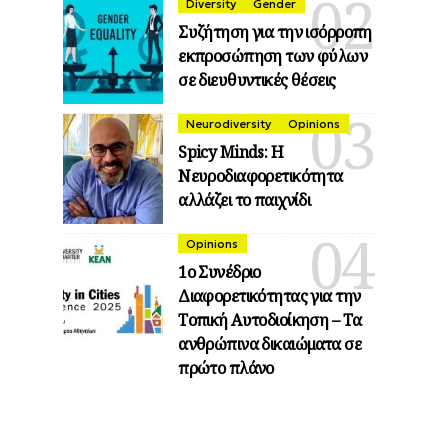
Diversity
Gender
Συζήτηση για την ισόρροπη
εκπροσώπηση των φύλων
σε διευθυντικές θέσεις
Neurodiversity
Opinions
Spicy Minds: Η
Νευροδιαφορετικότητα
αλλάζει το παιχνίδι
Opinions
1ο Συνέδριο
Διαφορετικότητας για την
Τοπική Αυτοδιοίκηση – Τα
ανθρώπινα δικαιώματα σε
πρώτο πλάνο