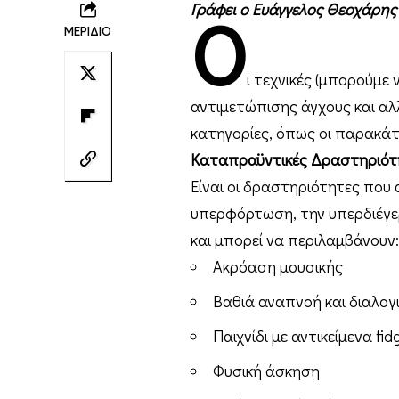
Γράφει ο Ευάγγελος Θεοχάρης
Ο
ΜΕΡΙΔΙΟ
ι τεχνικές (μπορούμε 
αντιμετώπισης άγχους και αλ
κατηγορίες, όπως οι παρακά
Καταπραϋντικές Δραστηριότ
Είναι οι δραστηριότητες που
υπερφόρτωση, την υπερδιέγε
και μπορεί να περιλαμβάνουν:
Ακρόαση μουσικής
Βαθιά αναπνοή και διαλογ
Παιχνίδι με αντικείμενα fid
Φυσική άσκηση