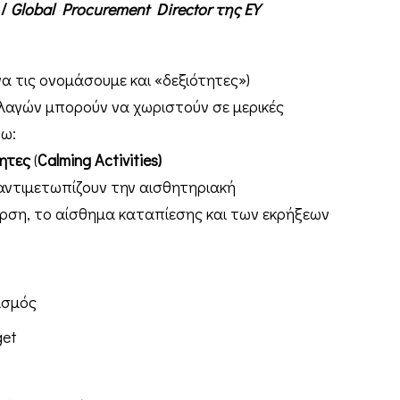
/
Global Procurement Director της EY
να τις ονομάσουμε και «δεξιότητες»)
λαγών μπορούν να χωριστούν σε μερικές
τω:
ητες
(
Calming Activities)
 αντιμετωπίζουν την αισθητηριακή
ρση, το αίσθημα καταπίεσης και των εκρήξεων
ισμός
get