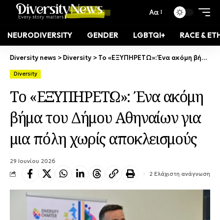
Αα
NEURODIVERSITY
GENDER
LGBTQI+
RACE & ET
Diversity news
>
Diversity
>
Το «ΕΞΥΠΗΡΕΤΩ»: Ένα ακόμη βήμα του Δήμου Αθηναίων για μια πόλη χωρίς αποκλεισμούς
Diversity
Το «ΕΞΥΠΗΡΕΤΩ»: Ένα ακόμη
βήμα του Δήμου Αθηναίων για
μια πόλη χωρίς αποκλεισμούς
29 Ιουνίου 2026
2 Ελάχιστη ανάγνωση