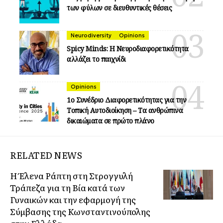
των φύλων σε διευθυντικές θέσεις
Neurodiversity
Opinions
Spicy Minds: Η Νευροδιαφορετικότητα
αλλάζει το παιχνίδι
Opinions
1ο Συνέδριο Διαφορετικότητας για την
Τοπική Αυτοδιοίκηση – Τα ανθρώπινα
δικαιώματα σε πρώτο πλάνο
RELATED NEWS
Η Έλενα Ράπτη στη Στρογγυλή
Τράπεζα για τη Βία κατά των
Γυναικών και την εφαρμογή της
Σύμβασης της Κωνσταντινούπολης