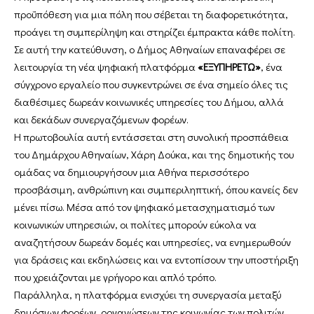
προϋπόθεση για μια πόλη που σέβεται τη διαφορετικότητα,
προάγει τη συμπερίληψη και στηρίζει έμπρακτα κάθε πολίτη.
Σε αυτή την κατεύθυνση, ο Δήμος Αθηναίων επαναφέρει σε
λειτουργία τη νέα ψηφιακή πλατφόρμα
«ΕΞΥΠΗΡΕΤΩ»
, ένα
σύγχρονο εργαλείο που συγκεντρώνει σε ένα σημείο όλες τις
διαθέσιμες δωρεάν κοινωνικές υπηρεσίες του Δήμου, αλλά
και δεκάδων συνεργαζόμενων φορέων.
Η πρωτοβουλία αυτή εντάσσεται στη συνολική προσπάθεια
του Δημάρχου Αθηναίων, Χάρη Δούκα, και της δημοτικής του
ομάδας να δημιουργήσουν μια Αθήνα περισσότερο
προσβάσιμη, ανθρώπινη και συμπεριληπτική, όπου κανείς δεν
μένει πίσω. Μέσα από τον ψηφιακό μετασχηματισμό των
κοινωνικών υπηρεσιών, οι πολίτες μπορούν εύκολα να
αναζητήσουν δωρεάν δομές και υπηρεσίες, να ενημερωθούν
για δράσεις και εκδηλώσεις και να εντοπίσουν την υποστήριξη
που χρειάζονται με γρήγορο και απλό τρόπο.
Παράλληλα, η πλατφόρμα ενισχύει τη συνεργασία μεταξύ
δημόσιων φορέων, οργανώσεων της κοινωνίας των πολιτών