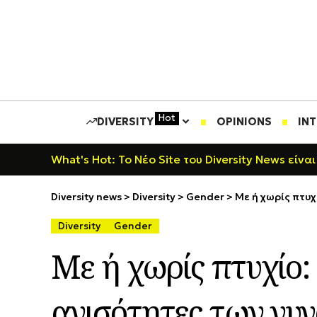
Hot
DIVERSITY
OPINIONS
IN
What's Hot: Το Νέο Site του Diversity News είναι
Diversity news
>
Diversity
>
Gender
>
Με ή χωρίς πτυχ
Diversity
Gender
Με ή χωρίς πτυχίο:
ανισότητες των γυ