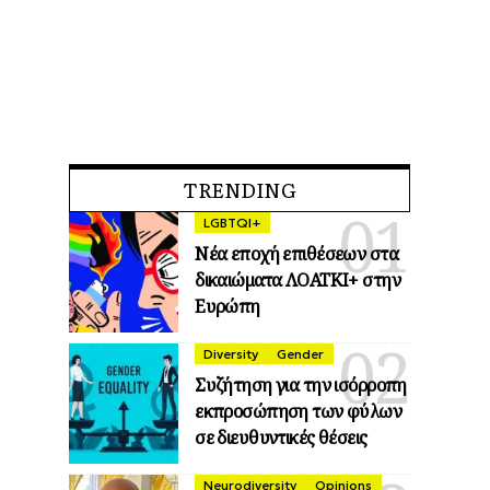
TRENDING
LGBTQI+
Νέα εποχή επιθέσεων στα
δικαιώματα ΛΟΑΤΚΙ+ στην
Ευρώπη
Diversity
Gender
Συζήτηση για την ισόρροπη
εκπροσώπηση των φύλων
σε διευθυντικές θέσεις
Neurodiversity
Opinions