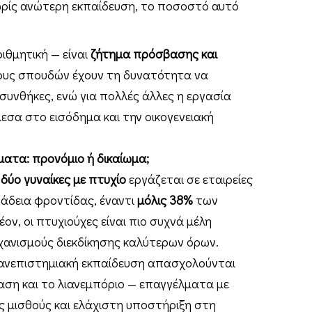
χωρίς ανώτερη εκπαίδευση, το ποσοστό αυτό
ριθμητική — είναι
ζήτημα πρόσβασης και
τλους σπουδών έχουν τη δυνατότητα να
συνθήκες, ενώ για πολλές άλλες η εργασία
σα στο εισόδημα και την οικογενειακή
ώματα: προνόμιο ή δικαίωμα;
 δύο γυναίκες με πτυχίο
εργάζεται σε εταιρείες
δεια φροντίδας, έναντι
μόλις 38%
των
ον, οι πτυχιούχες είναι πιο συχνά μέλη
χανισμούς διεκδίκησης καλύτερων όρων.
 πανεπιστημιακή εκπαίδευση απασχολούνται
ίαση και το λιανεμπόριο — επαγγέλματα με
 μισθούς και ελάχιστη υποστήριξη στη