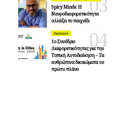
Spicy Minds: Η
Νευροδιαφορετικότητα
αλλάζει το παιχνίδι
Opinions
1ο Συνέδριο
Διαφορετικότητας για την
Τοπική Αυτοδιοίκηση – Τα
ανθρώπινα δικαιώματα σε
πρώτο πλάνο