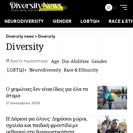
NEURODIVERSITY
GENDER
LGBTQI+
RACE & ET
Diversity news
>
Diversity
Diversity
Age
Dis-Abilities
Gender
Βρείτε περισσότερα:
LGBTQI+
Neurodiversity
Race & Ethnicity
Ο χειμώνας δεν είναι ίδιος για όλα τα
άτομα
21 Ιανουαρίου 2026
Η Λάρισα για όλους: Δημόσιοι χώροι,
σχολεία και παιδική φροντίδα με
σεβασμό στη διαφορετικότητα