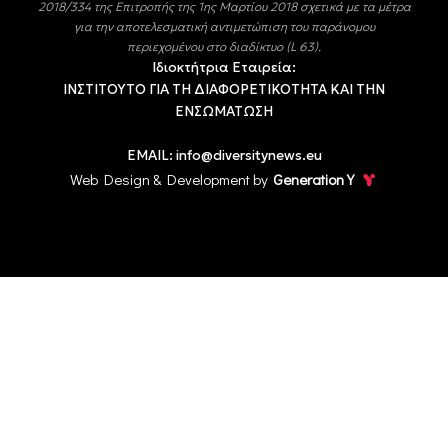
2018/334 της Επιτροπής της 1ης Μαρτίου 2018 σχετικά με τα μέτρα
για την αποτελεσματική αντιμετώπιση του παράνομου
περιεχομένου στο διαδίκτυο (L 63).
Ιδιοκτήτρια Εταιρεία:
ΙΝΣΤΙΤΟΥΤΟ ΓΙΑ ΤΗ ΔΙΑΦΟΡΕΤΙΚΟΤΗΤΑ ΚΑΙ ΤΗΝ
ΕΝΣΩΜΑΤΩΣΗ
EMAIL:
info@diversitynews.eu
Web Design & Development by
Generation Y