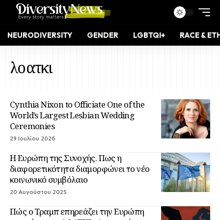
NEURODIVERSITY
GENDER
LGBTQI+
RACE & ET
λοατκι
Cynthia Nixon to Officiate One of the
World’s Largest Lesbian Wedding
Ceremonies
29 Ιουλίου 2026
Η Ευρώπη της Συνοχής. Πως η
διαφορετικότητα διαμορφώνει το νέο
κοινωνικό συμβόλαιο
20 Αυγούστου 2025
Πώς ο Τραμπ επηρεάζει την Ευρώπη