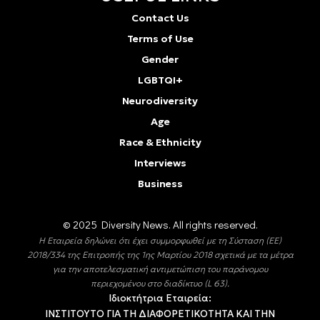
Contact Us
Terms of Use
Gender
LGBTQI+
Neurodiversity
Age
Race & Ethnicity
Interviews
Business
© 2025 Diversity Νews. All rights reserved.
Η Εταιρεία δηλώνει ότι έχει συμμορφωθεί με τη Σύσταση (ΕΕ)
2018/334 της Επιτροπής της 1ης Μαρτίου 2018 σχετικά με τα μέτρα
για την αποτελεσματική αντιμετώπιση του παράνομου
περιεχομένου στο διαδίκτυο (L 63).
Ιδιοκτήτρια Εταιρεία:
ΙΝΣΤΙΤΟΥΤΟ ΓΙΑ ΤΗ ΔΙΑΦΟΡΕΤΙΚΟΤΗΤΑ ΚΑΙ ΤΗΝ