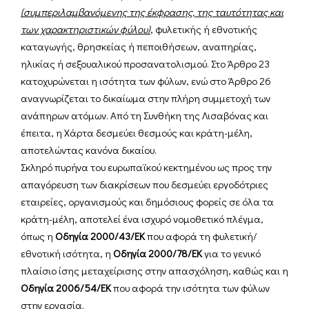
(συμπεριλαμβανόμενης της έκφρασης, της ταυτότητας και
των χαρακτηριστικών φύλου)
, φυλετικής ή εθνοτικής
καταγωγής, θρησκείας ή πεποιθήσεων, αναπηρίας,
ηλικίας ή σεξουαλικού προσανατολισμού. Στο Άρθρο 23
κατοχυρώνεται η ισότητα των φύλων, ενώ στο Άρθρο 26
αναγνωρίζεται το δικαίωμα στην πλήρη συμμετοχή των
ανάπηρων ατόμων. Από τη Συνθήκη της Λισαβόνας και
έπειτα, η Χάρτα δεσμεύει θεσμούς και κράτη-μέλη,
αποτελώντας κανόνα δικαίου.
Σκληρό πυρήνα του ευρωπαϊκού κεκτημένου ως προς την
απαγόρευση των διακρίσεων που δεσμεύει εργοδότριες
εταιρείες, οργανισμούς και δημόσιους φορείς σε όλα τα
κράτη-μέλη, αποτελεί ένα ισχυρό νομοθετικό πλέγμα,
όπως η
Οδηγία 2000/43/ΕΚ
που αφορά τη φυλετική/
εθνοτική ισότητα, η
Οδηγία 2000/78/ΕΚ
για το γενικό
πλαίσιο ίσης μεταχείρισης στην απασχόληση, καθώς και η
Οδηγία 2006/54/ΕΚ
που αφορά την ισότητα των φύλων
στην εργασία.