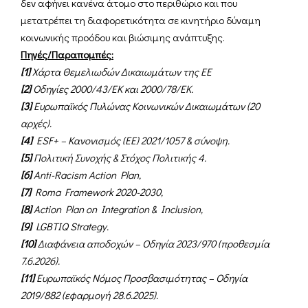
δεν αφήνει κανένα άτομο στο περιθώριο και που
μετατρέπει τη διαφορετικότητα σε κινητήριο δύναμη
κοινωνικής προόδου και βιώσιμης ανάπτυξης.
Πηγές/Παραπομπές:
[1]
Χάρτα Θεμελιωδών Δικαιωμάτων της ΕΕ
[2]
Οδηγίες 2000/43/ΕΚ και 2000/78/ΕΚ.
[3]
Ευρωπαϊκός Πυλώνας Κοινωνικών Δικαιωμάτων (20
αρχές).
[4]
ESF+ – Κανονισμός (ΕΕ) 2021/1057 & σύνοψη.
[5]
Πολιτική Συνοχής & Στόχος Πολιτικής 4.
[6]
Anti-Racism Action Plan,
[7]
Roma Framework 2020-2030,
[8]
Action Plan on Integration & Inclusion,
[9]
LGBTIQ Strategy.
[10]
Διαφάνεια αποδοχών – Οδηγία 2023/970 (προθεσμία
7.6.2026).
[11]
Ευρωπαϊκός Νόμος Προσβασιμότητας – Οδηγία
2019/882 (εφαρμογή 28.6.2025).