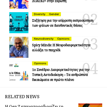
ΛΟΑΤΚΙ+ στην Ευρώπη
Diversity
Gender
Συζήτηση για την ισόρροπη εκπροσώπηση
των φύλων σε διευθυντικές θέσεις
Neurodiversity
Opinions
Spicy Minds: Η Νευροδιαφορετικότητα
αλλάζει το παιχνίδι
Opinions
1ο Συνέδριο Διαφορετικότητας για την
Τοπική Αυτοδιοίκηση – Τα ανθρώπινα
δικαιώματα σε πρώτο πλάνο
RELATED NEWS
Η Gen Z επαναπροσδιορίζει τη