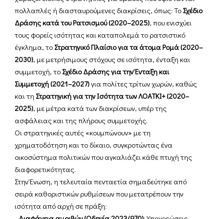
πολλαπλές ή διασταυρούμενες διακρίσεις, όπως: Το
Σχέδιο
Δράσης κατά του Ρατσισμού (2020–2025)
, που ενισχύει
τους φορείς ισότητας και καταπολεμά το ρατσιστικό
έγκλημα, το
Στρατηγικό Πλαίσιο για τα άτομα Ρομά (2020–
2030)
, με μετρήσιμους στόχους σε ισότητα, ένταξη και
συμμετοχή, το
Σχέδιο Δράσης για την Ένταξη και
Συμμετοχή (2021–2027)
για πολίτες τρίτων χωρών, καθώς
και τη
Στρατηγική για την Ισότητα των ΛΟΑΤΚΙ+ (2020–
2025)
, με μέτρα κατά των διακρίσεων, υπέρ της
ασφάλειας και της πλήρους συμμετοχής.
Οι στρατηγικές αυτές «κουμπώνουν» με τη
χρηματοδότηση και το δίκαιο, συγκροτώντας ένα
οικοσύστημα πολιτικών που αγκαλιάζει κάθε πτυχή της
διαφορετικότητας.
Στην Ένωση, η τελευταία πενταετία σημαδεύτηκε από
σειρά καθοριστικών ρυθμίσεων που μετατρέπουν την
ισότητα από αρχή σε πράξη:
–
Διαφάνεια αμοιβών (Οδηγία 2023/970)
: Υποχρεώσεις