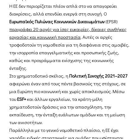
Η ΕΕ δεν περιορίζεται πλέον απλά στο να απαγορεύει
διακρίσεις, αλλά επενδύει ενεργά στη συνοχή. Ο
Ευρωπαϊκός Πυλώνας Κοινωνικών Δικαιωμάτων
(EPSR)
περιγράφει 20 αρχές για ίσες ευκαιρίες, δίκαιες συνθήκες
εργασίας και κοινωνική προστασία
. Αυτές οι αρχές
τροφοδοτούν τη νομοθεσία για τη διαφάνεια στις αμοιβές,
την ισορροπία επαγγελματικής και προσωπικής ζωής,
καθώς και προγράμματα ενίσχυσης της κοινωνικής
ένταξης.
Στο χρηματοδοτικό σκέλος, η
Πολιτική Συνοχής 2021–2027
αφιερώνει έναν από τους πέντε βασικούς της στόχους, σε
μια Ευρώπη πιο κοινωνική και χωρίς αποκλεισμούς. Μέσω
του
ESF+
και άλλων εργαλείων, τα κράτη-μέλη
χρηματοδοτούν δράσεις για την απασχόληση, την
εκπαίδευση, την ένταξη ευάλωτων ομάδων και τη μείωση
των ανισοτήτων.
Παράλληλα με το γενικό νομοθετικό πλαίσιο, η ΕΕ έχει
χαράξει ειδικές στρατηγικές για ομάδες που υφίστανται