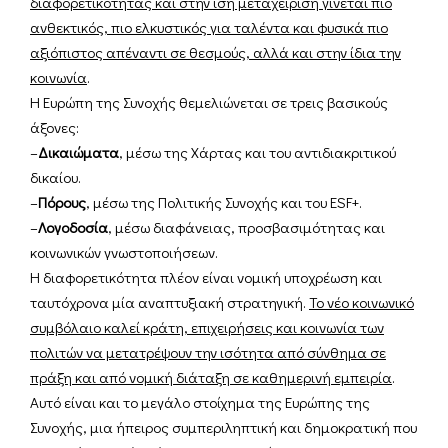
διαφορετικότητας και στην ίση μεταχείριση γίνεται πιο
ανθεκτικός, πιο ελκυστικός για ταλέντα και φυσικά πιο
αξιόπιστος απέναντι σε θεσμούς, αλλά και στην ίδια την
κοινωνία
.
Η Ευρώπη της Συνοχής θεμελιώνεται σε τρεις βασικούς
άξονες:
–
Δικαιώματα
, μέσω της Χάρτας και του αντιδιακριτικού
δικαίου.
–
Πόρους
, μέσω της Πολιτικής Συνοχής και του ESF+.
–
Λογοδοσία
, μέσω διαφάνειας, προσβασιμότητας και
κοινωνικών γνωστοποιήσεων.
Η διαφορετικότητα πλέον είναι νομική υποχρέωση και
ταυτόχρονα μία αναπτυξιακή στρατηγική.
Το νέο κοινωνικό
συμβόλαιο καλεί κράτη, επιχειρήσεις και κοινωνία των
πολιτών να μετατρέψουν την ισότητα από σύνθημα σε
πράξη και από νομική διάταξη σε καθημερινή εμπειρία
.
Αυτό είναι και το μεγάλο στοίχημα της Ευρώπης της
Συνοχής, μια ήπειρος συμπεριληπτική και δημοκρατική που