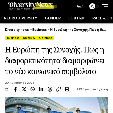
Αα
NEURODIVERSITY
GENDER
LGBTQI+
RACE & ET
Diversity news
>
Business
>
Η Ευρώπη της Συνοχής. Πως η διαφορετικότητα διαμορφώνει το νέο κοινωνικό συμβόλαιο
Business
Diversity
Opinions
Η Ευρώπη της Συνοχής. Πως η
διαφορετικότητα διαμορφώνει
το νέο κοινωνικό συμβόλαιο
20 Αυγούστου 2025
7 Ελάχιστη ανάγνωση