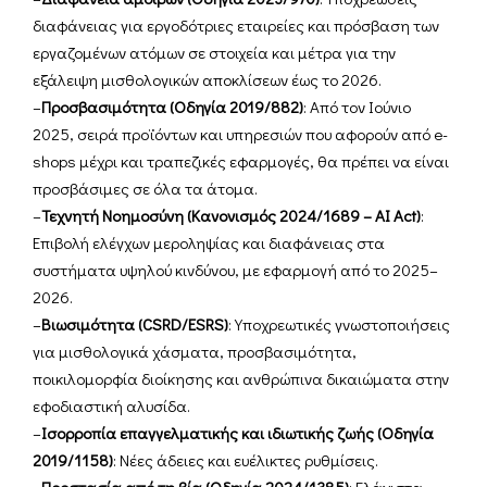
διαφάνειας για εργοδότριες εταιρείες και πρόσβαση των
εργαζομένων ατόμων σε στοιχεία και μέτρα για την
εξάλειψη μισθολογικών αποκλίσεων έως το 2026.
–
Προσβασιμότητα (Οδηγία 2019/882)
: Από τον Ιούνιο
2025, σειρά προϊόντων και υπηρεσιών που αφορούν από e-
shops μέχρι και τραπεζικές εφαρμογές, θα πρέπει να είναι
προσβάσιμες σε όλα τα άτομα.
–
Τεχνητή Νοημοσύνη (Κανονισμός 2024/1689 – AI Act)
:
Επιβολή ελέγχων μεροληψίας και διαφάνειας στα
συστήματα υψηλού κινδύνου, με εφαρμογή από το 2025–
2026.
–
Βιωσιμότητα (CSRD/ESRS)
: Υποχρεωτικές γνωστοποιήσεις
για μισθολογικά χάσματα, προσβασιμότητα,
ποικιλομορφία διοίκησης και ανθρώπινα δικαιώματα στην
εφοδιαστική αλυσίδα.
–
Ισορροπία επαγγελματικής και ιδιωτικής ζωής (Οδηγία
2019/1158)
: Νέες άδειες και ευέλικτες ρυθμίσεις.
–
Προστασία από τη βία (Οδηγία 2024/1385)
: Ελάχιστα