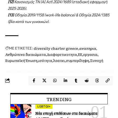
[12]
Κανονισμός ΤΝ (AI Act) 2024/1689 (σταδιακή εφαρμογή
2025-2026).
[13]
Οδηγία 2019/1158 (work-life balance) & Οδηγία 2024/1385
(βία κατά των γυναικών).
diversity charter greece
αναπηρια
ΜΕ ΕΤΙΚΕΤΕΣ:
Ανθρώπινα δικαιώματα
Διαφορετικοτητα
ΕΕ
εργασια
Ευρωπαϊκή Ένωση
ισότητα
λοατκι
συμπερίληψη
Συνοχή
TRENDING
LGBTQI+
Νέα εποχή επιθέσεων στα δικαιώματα