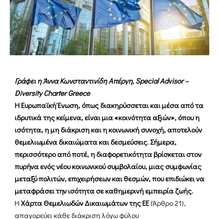
Γράφει η Άννα Κωνσταντινίδη Απέργη, Special Advisor –
Diversity Charter Greece
Η Ευρωπαϊκή Ένωση, όπως διακηρύσσεται και μέσα από τα
ιδρυτικά της κείμενα, είναι μια «κοινότητα αξιών», όπου η
ισότητα, η μη διάκριση και η κοινωνική συνοχή, αποτελούν
θεμελιωμένα δικαιώματα και δεσμεύσεις. Σήμερα,
περισσότερο από ποτέ, η διαφορετικότητα βρίσκεται στον
πυρήνα ενός νέου κοινωνικού συμβολαίου, μιας συμφωνίας
μεταξύ πολιτών, επιχειρήσεων και θεσμών, που επιδιώκει να
μεταφράσει την ισότητα σε καθημερινή εμπειρία ζωής.
Η
Χάρτα Θεμελιωδών Δικαιωμάτων της ΕΕ
(Άρθρο 21),
απαγορεύει κάθε διάκριση λόγω φύλου