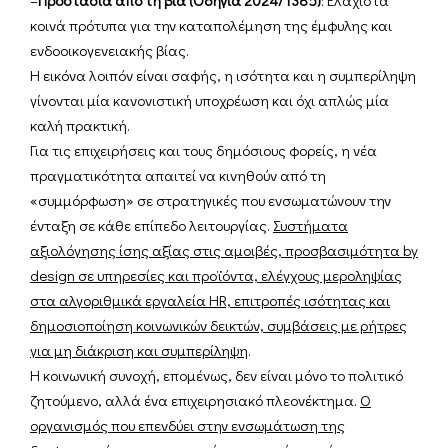
κοινά πρότυπα για την καταπολέμηση της έμφυλης και
ενδοοικογενειακής βίας.
Η εικόνα λοιπόν είναι σαφής, η ισότητα και η συμπερίληψη
γίνονται μία κανονιστική υποχρέωση και όχι απλώς μία
καλή πρακτική.
Για τις επιχειρήσεις και τους δημόσιους φορείς, η νέα
πραγματικότητα απαιτεί να κινηθούν από τη
«συμμόρφωση» σε στρατηγικές που ενσωματώνουν την
ένταξη σε κάθε επίπεδο λειτουργίας.
Συστήματα
αξιολόγησης ίσης αξίας στις αμοιβές, προσβασιμότητα by
design σε υπηρεσίες και προϊόντα, ελέγχους μεροληψίας
στα αλγοριθμικά εργαλεία HR, επιτροπές ισότητας και
δημοσιοποίηση κοινωνικών δεικτών, συμβάσεις με ρήτρες
για μη διάκριση και συμπερίληψη
.
Η κοινωνική συνοχή, επομένως, δεν είναι μόνο το πολιτικό
ζητούμενο, αλλά ένα επιχειρησιακό πλεονέκτημα.
Ο
οργανισμός που επενδύει στην ενσωμάτωση της