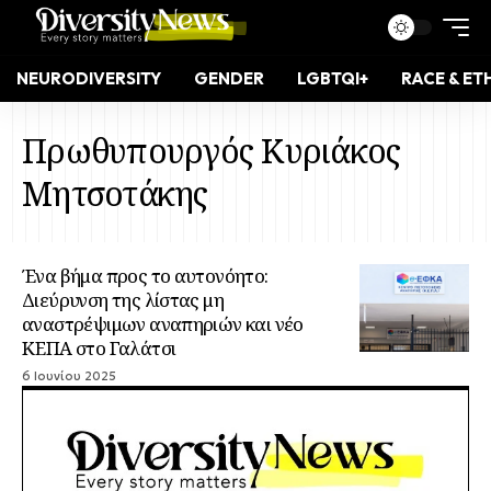
NEURODIVERSITY
GENDER
LGBTQI+
RACE & ET
Πρωθυπουργός Κυριάκος
Μητσοτάκης
Ένα βήμα προς το αυτονόητο:
Διεύρυνση της λίστας μη
αναστρέψιμων αναπηριών και νέο
ΚΕΠΑ στο Γαλάτσι
6 Ιουνίου 2025