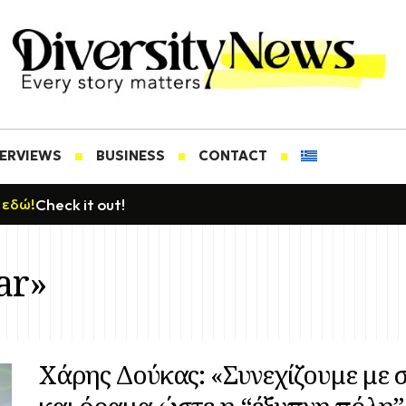
TERVIEWS
BUSINESS
CONTACT
Check it out!
 εδώ!
ar»
Χάρης Δούκας: «Συνεχίζουμε με 
και όραμα ώστε η “έξυπνη πόλη”