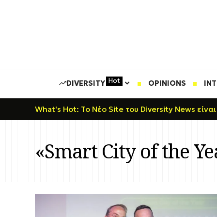
Hot
DIVERSITY
OPINIONS
IN
What's Hot: Το Νέο Site του Diversity News είναι
«Smart City of the Ye