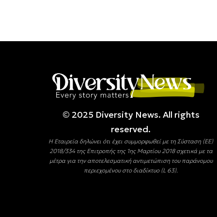
© 2025 Diversity Νews. All rights
reserved.
Η Εταιρεία δηλώνει ότι έχει συμμορφωθεί με τη Σύσταση (ΕΕ)
2018/334 της Επιτροπής της 1ης Μαρτίου 2018 σχετικά με τα
μέτρα για την αποτελεσματική αντιμετώπιση του παράνομου
περιεχομένου στο διαδίκτυο (L 63).