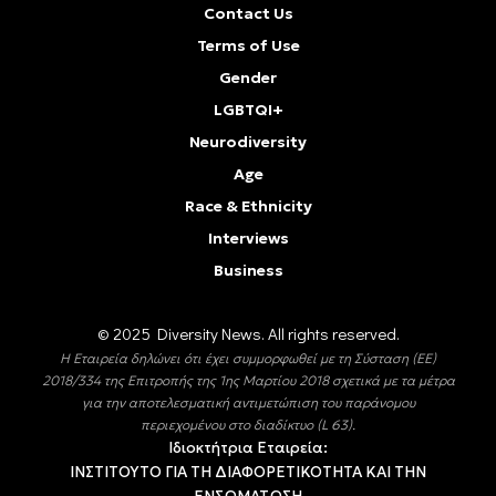
Contact Us
Terms of Use
Gender
LGBTQI+
Neurodiversity
Age
Race & Ethnicity
Interviews
Business
© 2025 Diversity Νews. All rights reserved.
Η Εταιρεία δηλώνει ότι έχει συμμορφωθεί με τη Σύσταση (ΕΕ)
2018/334 της Επιτροπής της 1ης Μαρτίου 2018 σχετικά με τα μέτρα
για την αποτελεσματική αντιμετώπιση του παράνομου
περιεχομένου στο διαδίκτυο (L 63).
Ιδιοκτήτρια Εταιρεία:
ΙΝΣΤΙΤΟΥΤΟ ΓΙΑ ΤΗ ΔΙΑΦΟΡΕΤΙΚΟΤΗΤΑ ΚΑΙ ΤΗΝ