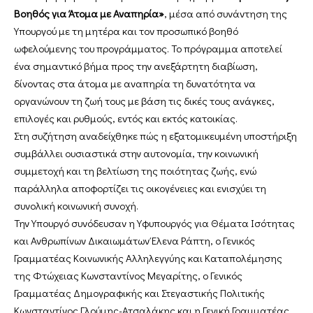
Βοηθός για Άτομα με Αναπηρία»
, μέσα από συνάντηση της
Υπουργού με τη μητέρα και τον προσωπικό βοηθό
ωφελούμενης του προγράμματος. Το πρόγραμμα αποτελεί
ένα σημαντικό βήμα προς την ανεξάρτητη διαβίωση,
δίνοντας στα άτομα με αναπηρία τη δυνατότητα να
οργανώνουν τη ζωή τους με βάση τις δικές τους ανάγκες,
επιλογές και ρυθμούς, εντός και εκτός κατοικίας.
Στη συζήτηση αναδείχθηκε πώς η εξατομικευμένη υποστήριξη
συμβάλλει ουσιαστικά στην αυτονομία, την κοινωνική
συμμετοχή και τη βελτίωση της ποιότητας ζωής, ενώ
παράλληλα αποφορτίζει τις οικογένειες και ενισχύει τη
συνολική κοινωνική συνοχή.
Την Υπουργό συνόδευσαν η Υφυπουργός για Θέματα Ισότητας
και Ανθρωπίνων Δικαιωμάτων Έλενα Ράπτη, ο Γενικός
Γραμματέας Κοινωνικής Αλληλεγγύης και Καταπολέμησης
της Φτώχειας Κωνσταντίνος Μεγαρίτης, ο Γενικός
Γραμματέας Δημογραφικής και Στεγαστικής Πολιτικής
Κωνσταντίνος Γλούμης-Ατσαλάκης και η Γενική Γραμματέας