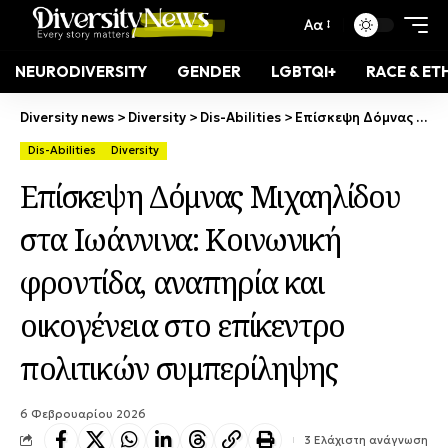
Αα
NEURODIVERSITY
GENDER
LGBTQI+
RACE & ET
Diversity news
>
Diversity
>
Dis-Abilities
>
Επίσκεψη Δόμνας Μιχαηλίδου στα Ιωάννινα: Κοινωνική φροντίδα, αναπηρία και οικογένεια στο επίκεντρο πολιτικών συμπερίληψης
Dis-Abilities
Diversity
Επίσκεψη Δόμνας Μιχαηλίδου
στα Ιωάννινα: Κοινωνική
φροντίδα, αναπηρία και
οικογένεια στο επίκεντρο
πολιτικών συμπερίληψης
6 Φεβρουαρίου 2026
3 Ελάχιστη ανάγνωση