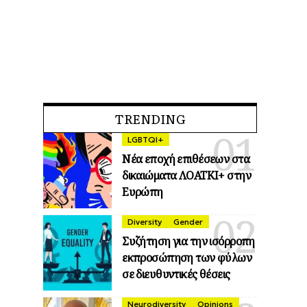
TRENDING
LGBTQI+
Νέα εποχή επιθέσεων στα
δικαιώματα ΛΟΑΤΚΙ+ στην
Ευρώπη
Diversity
Gender
Συζήτηση για την ισόρροπη
εκπροσώπηση των φύλων
σε διευθυντικές θέσεις
Neurodiversity
Opinions