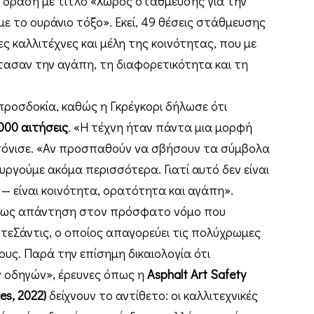
ια δράση με τίτλο «Χώρος στάθμευσης για την
ε το ουράνιο τόξο». Εκεί, 49 θέσεις στάθμευσης
ς καλλιτέχνες και μέλη της κοινότητας, που με
τασαν την αγάπη, τη διαφορετικότητα και τη
ροσδοκία, καθώς η Γκρέγκορι δήλωσε ότι
.000 αιτήσεις
. «Η τέχνη ήταν πάντα μια μορφή
 τόνισε. «Αν προσπαθούν να σβήσουν τα σύμβολα
υργούμε ακόμα περισσότερα. Γιατί αυτό δεν είναι
 είναι κοινότητα, ορατότητα και αγάπη».
ι ως απάντηση στον πρόσφατο νόμο που
τεΣάντις, ο οποίος απαγορεύει τις πολύχρωμες
υς. Παρά την επίσημη δικαιολογία ότι
 οδηγών», έρευνες όπως η
Asphalt Art Safety
es, 2022)
δείχνουν το αντίθετο: οι καλλιτεχνικές