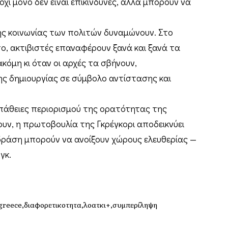
ι μόνο δεν είναι επικίνδυνες, αλλά μπορούν να
ης κοινωνίας των πολιτών δυναμώνουν. Στο
το, ακτιβιστές επαναφέρουν ξανά και ξανά τα
κόμη κι όταν οι αρχές τα σβήνουν,
ς δημιουργίας σε σύμβολο αντίστασης και
σπάθειες περιορισμού της ορατότητας της
υν, η πρωτοβουλία της Γκρέγκορι αποδεικνύει
 δράση μπορούν να ανοίξουν χώρους ελευθερίας —
γκ.
 greece
διαφορετικοτητα
λοατκι+
συμπερίληψη