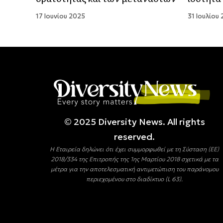
17 Ιουνίου 2025
31 Ιουλίου
© 2025 Diversity Νews. All rights
reserved.
Η Εταιρεία δηλώνει ότι έχει συμμορφωθεί με τη Σύσταση (ΕΕ)
2018/334 της Επιτροπής της 1ης Μαρτίου 2018 σχετικά με τα
μέτρα για την αποτελεσματική αντιμετώπιση του παράνομου
περιεχομένου στο διαδίκτυο (L 63).