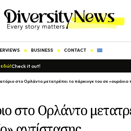
TERVIEWS
BUSINESS
CONTACT
Check it out!
 εδώ!
ιατόριο στο Ορλάντο μετατρέπει το πάρκινγκ του σε «ουράνιο
ιο στο Ορλάντο μετατρ
ξο» αντίστασης