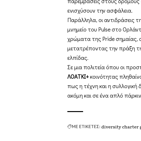
παρεμβάσεις στους δρόμους όχ
ενισχύσουν την ασφάλεια.
Παράλληλα, οι αντιδράσεις τ
μνημείο του Pulse στο Ορλάν
χρώματα της Pride σημαίας, α
μετατρέποντας την πράξη τη
ελπίδας.
Σε μια πολιτεία όπου οι προ
ΛΟΑΤΚΙ+
κοινότητας πληθαίνο
πως η τέχνη και η συλλογική
ακόμη και σε ένα απλό πάρκιν
diversity charter
ΜΕ ΕΤΙΚΕΤΕΣ: