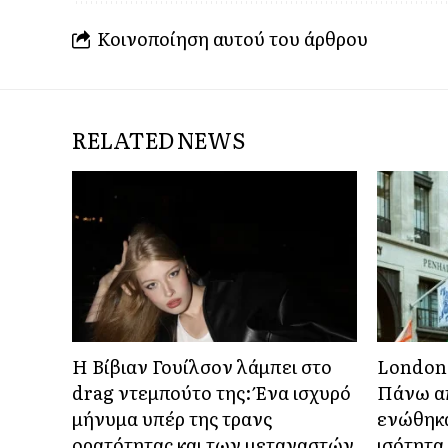
Κοινοποίηση αυτού του άρθρου
RELATED NEWS
Η Βίβιαν Γουίλσον λάμπει στο
London 
drag ντεμπούτο της: Ένα ισχυρό
Πάνω απ
μήνυμα υπέρ της τρανς
ενώθηκα
ορατότητας και των μεταναστών
ισότητα