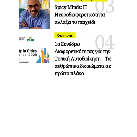
Spicy Minds: Η
Νευροδιαφορετικότητα
αλλάζει το παιχνίδι
Opinions
1ο Συνέδριο
Διαφορετικότητας για την
Τοπική Αυτοδιοίκηση – Τα
ανθρώπινα δικαιώματα σε
πρώτο πλάνο