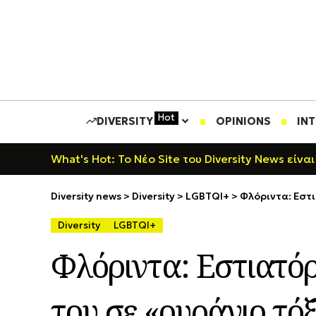
Hot
DIVERSITY
OPINIONS
IN
What's Hot: Το Νέο Site του Diversity News είναι
Diversity news
>
Diversity
>
LGBTQI+
>
Φλόριντα: Εστ
Diversity
LGBTQI+
Φλόριντα: Εστιατόρ
του σε «ουράνιο τό