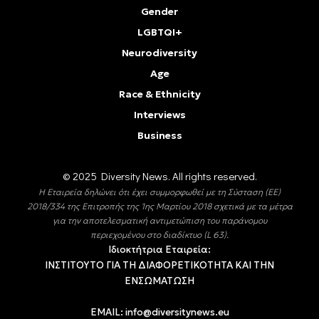
Gender
LGBTQI+
Neurodiversity
Age
Race & Ethnicity
Interviews
Business
© 2025 Diversity Νews. All rights reserved.
Η Εταιρεία δηλώνει ότι έχει συμμορφωθεί με τη Σύσταση (ΕΕ)
2018/334 της Επιτροπής της 1ης Μαρτίου 2018 σχετικά με τα μέτρα
για την αποτελεσματική αντιμετώπιση του παράνομου
περιεχομένου στο διαδίκτυο (L 63).
Ιδιοκτήτρια Εταιρεία:
ΙΝΣΤΙΤΟΥΤΟ ΓΙΑ ΤΗ ΔΙΑΦΟΡΕΤΙΚΟΤΗΤΑ ΚΑΙ ΤΗΝ
ΕΝΣΩΜΑΤΩΣΗ
EMAIL:
info@diversitynews.eu