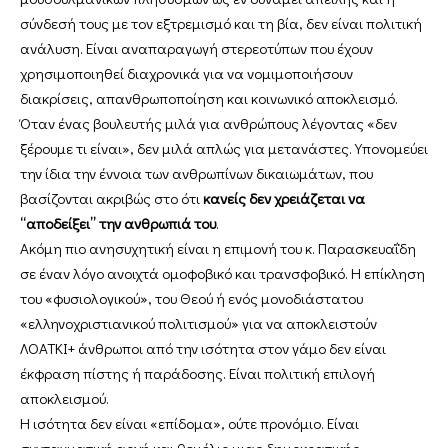
σύνδεσή τους με τον εξτρεμισμό και τη βία, δεν είναι πολιτική
ανάλυση. Είναι αναπαραγωγή στερεοτύπων που έχουν
χρησιμοποιηθεί διαχρονικά για να νομιμοποιήσουν
διακρίσεις, απανθρωποποίηση και κοινωνικό αποκλεισμό.
Όταν ένας βουλευτής μιλά για ανθρώπους λέγοντας «δεν
ξέρουμε τι είναι», δεν μιλά απλώς για μετανάστες. Υπονομεύει
την ίδια την έννοια των ανθρωπίνων δικαιωμάτων, που
βασίζονται ακριβώς στο ότι
κανείς δεν χρειάζεται να
“αποδείξει” την ανθρωπιά του
.
Ακόμη πιο ανησυχητική είναι η επιμονή του κ. Παρασκευαΐδη
σε έναν λόγο ανοιχτά ομοφοβικό και τρανσφοβικό. Η επίκληση
του «φυσιολογικού», του Θεού ή ενός μονοδιάστατου
«ελληνοχριστιανικού πολιτισμού» για να αποκλειστούν
ΛΟΑΤΚΙ+ άνθρωποι από την ισότητα στον γάμο δεν είναι
έκφραση πίστης ή παράδοσης. Είναι πολιτική επιλογή
αποκλεισμού.
Η ισότητα δεν είναι «επίδομα», ούτε προνόμιο. Είναι
συνταγματική αρχή και θεμέλιο μιας δημοκρατικής