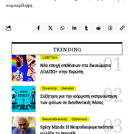
συμπερίληψη
TRENDING
LGBTQI+
Νέα εποχή επιθέσεων στα δικαιώματα
ΛΟΑΤΚΙ+ στην Ευρώπη
Diversity
Gender
Συζήτηση για την ισόρροπη εκπροσώπηση
των φύλων σε διευθυντικές θέσεις
Neurodiversity
Opinions
Spicy Minds: Η Νευροδιαφορετικότητα
αλλάζει το παιχνίδι