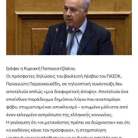
Γράφει η Κυριακή Παπαγιατζόγλου
Οι πρόσφατες δηλώσεις του βουλευτή Λέσβου του ΠΑΣΟΚ,
Παναγιώτη Παρασκευαΐδη, σε τηλεοπτική συνέντευξη δεν
αποτελούν απλώς «μια διαφορετική άποψη». Αποτελούν ένα
επικίνδυνο παράδειγμα δημόσιου λόγου που αναπαράγει
φόβο, στιγματισμό και αποκλεισμό – ειπωμένο μάλιστα από
έναν εκλεγμένο εκπρόσωπο της ελληνικής κοινωνίας.
Η γενίκευση ότι «οι μετανάστες πρέπει να διώχνονται» και ότι
«ο καθένας κάνει τον πρόσφυγα», η στοχοποίηση
μουσουλμανικών πληθυσμών ως εν δυνάμει απειλής και η