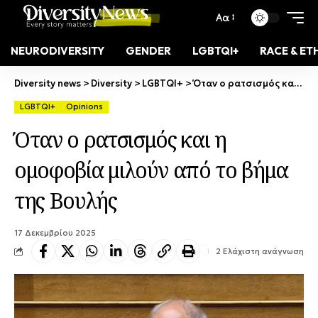
Αα
NEURODIVERSITY
GENDER
LGBTQI+
RACE & ET
Diversity news
>
Diversity
>
LGBTQI+
>
Όταν ο ρατσισμός και η ομοφοβία μιλούν από το βήμα της Βουλής
LGBTQI+
Opinions
Όταν ο ρατσισμός και η
ομοφοβία μιλούν από το βήμα
της Βουλής
17 Δεκεμβρίου 2025
2 Ελάχιστη ανάγνωση