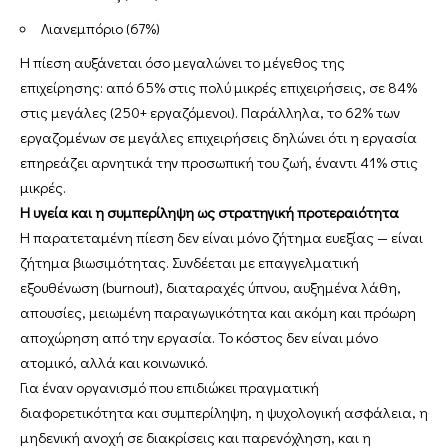
Λιανεμπόριο (67%)
Η πίεση αυξάνεται όσο μεγαλώνει το μέγεθος της
επιχείρησης: από 65% στις πολύ μικρές επιχειρήσεις, σε 84%
στις μεγάλες (250+ εργαζόμενοι). Παράλληλα, το 62% των
εργαζομένων σε μεγάλες επιχειρήσεις δηλώνει ότι η εργασία
επηρεάζει αρνητικά την προσωπική του ζωή, έναντι 41% στις
μικρές.
Η υγεία και η συμπερίληψη ως στρατηγική προτεραιότητα
Η παρατεταμένη πίεση δεν είναι μόνο ζήτημα ευεξίας — είναι
ζήτημα βιωσιμότητας. Συνδέεται με επαγγελματική
εξουθένωση (burnout), διαταραχές ύπνου, αυξημένα λάθη,
απουσίες, μειωμένη παραγωγικότητα και ακόμη και πρόωρη
αποχώρηση από την εργασία. Το κόστος δεν είναι μόνο
ατομικό, αλλά και κοινωνικό.
Για έναν οργανισμό που επιδιώκει πραγματική
διαφορετικότητα και συμπερίληψη, η ψυχολογική ασφάλεια, η
μηδενική ανοχή σε διακρίσεις και παρενόχληση, και η