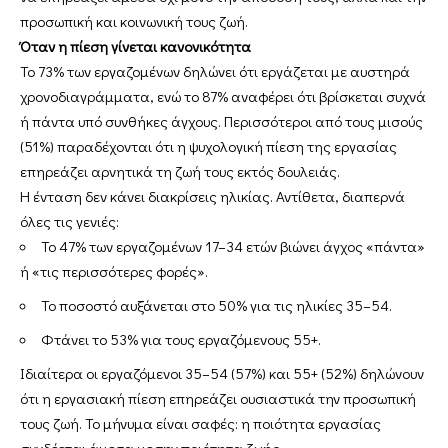
προσωπική και κοινωνική τους ζωή.
Όταν η πίεση γίνεται κανονικότητα
Το 73% των εργαζομένων δηλώνει ότι εργάζεται με αυστηρά
χρονοδιαγράμματα, ενώ το 87% αναφέρει ότι βρίσκεται συχνά
ή πάντα υπό συνθήκες άγχους. Περισσότεροι από τους μισούς
(51%) παραδέχονται ότι η ψυχολογική πίεση της εργασίας
επηρεάζει αρνητικά τη ζωή τους εκτός δουλειάς.
Η ένταση δεν κάνει διακρίσεις ηλικίας. Αντίθετα, διαπερνά
όλες τις γενιές:
Το 47% των εργαζομένων 17–34 ετών βιώνει άγχος «πάντα»
ή «τις περισσότερες φορές».
Το ποσοστό αυξάνεται στο 50% για τις ηλικίες 35–54.
Φτάνει το 53% για τους εργαζόμενους 55+.
Ιδιαίτερα οι εργαζόμενοι 35–54 (57%) και 55+ (52%) δηλώνουν
ότι η εργασιακή πίεση επηρεάζει ουσιαστικά την προσωπική
τους ζωή. Το μήνυμα είναι σαφές: η ποιότητα εργασίας
συνδέεται άμεσα με την ποιότητα ζωής.