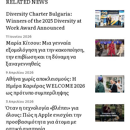
RELATED NEWS
Diversity Charter Bulgaria:
Winners of the 2025 Diversity at
Work Award Announced
11 Ιουνίου 2026
Μαρία Κίτσου: Μια γενναία
εξομολόγηση για την κακοποίηση,
την επιβίωση και τη δύναμη να
ξαναγεννηθείς
9 Απριλίου 2026
Αθήνα χωρίς αποκλεισμούς: Η
Ημέρα Καριέρας WELCOME 2026
ως πρότυπο συμπερίληψης
3 Απριλίου 2026
Όταν η τεχνολογία «βλέπει» για
όλους: Πώς η Apple ενισχύει την
προσβασιμότητα για άτομα με
οπτική αναπηρία