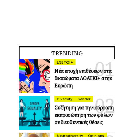
TRENDING
LGBTQI+
Νέα εποχή επιθέσεων στα
δικαιώματα ΛΟΑΤΚΙ+ στην
Ευρώπη
Diversity
Gender
Συζήτηση για την ισόρροπη
εκπροσώπηση των φύλων
σε διευθυντικές θέσεις
Neurodiversity
Opinions