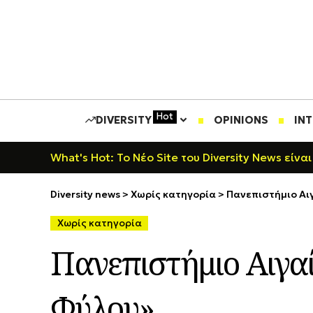
Hot
DIVERSITY
OPINIONS
IN
What's Hot: Το Νέο Site του Diversity News είναι
Diversity news
>
Χωρίς κατηγορία
>
Πανεπιστήμιο Αι
Χωρίς κατηγορία
Πανεπιστήμιο Αιγα
Φύλου»