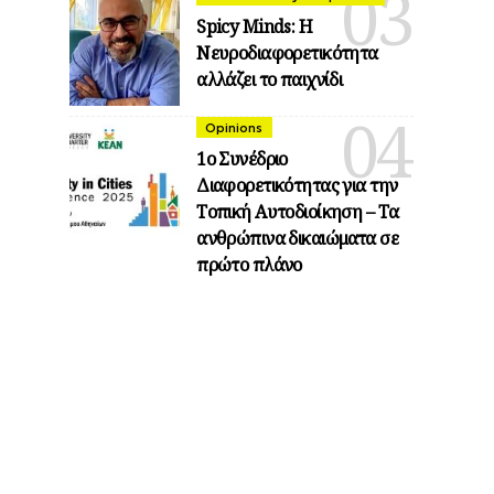
Spicy Minds: Η
Νευροδιαφορετικότητα
αλλάζει το παιχνίδι
Opinions
1ο Συνέδριο
Διαφορετικότητας για την
Τοπική Αυτοδιοίκηση – Τα
ανθρώπινα δικαιώματα σε
πρώτο πλάνο